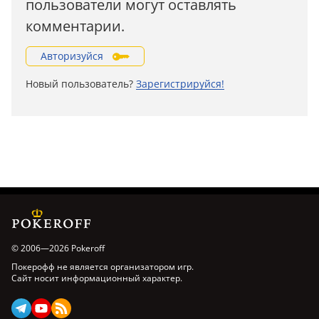
пользователи могут оставлять
комментарии.
Авторизуйся
Новый пользователь?
Зарегистрируйся!
© 2006—2026 Pokeroff
Покерофф не является организатором игр.
Сайт носит информационный характер.