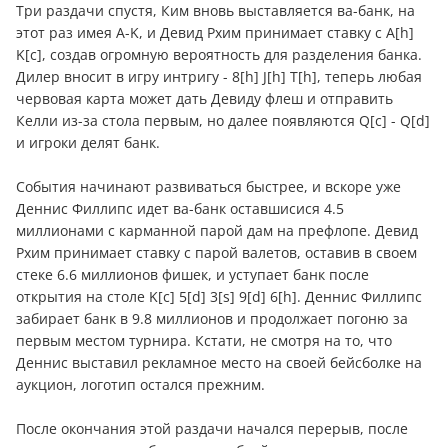
Три раздачи спустя, Ким вновь выставляется ва-банк, на
этот раз имея A-K, и Девид Рхим принимает ставку с А[h]
K[c], создав огромную вероятность для разделения банка.
Дилер вносит в игру интригу - 8[h] J[h] T[h], теперь любая
червовая карта может дать Девиду флеш и отправить
Келли из-за стола первым, но далее появляются Q[c] - Q[d]
и игроки делят банк.
События начинают развиваться быстрее, и вскоре уже
Деннис Филлипс идет ва-банк оставшисися 4.5
миллионами с карманной парой дам на префлопе. Девид
Рхим принимает ставку с парой валетов, оставив в своем
стеке 6.6 миллионов фишек, и уступает банк после
открытия на столе K[c] 5[d] 3[s] 9[d] 6[h]. Деннис Филлипс
забирает банк в 9.8 миллионов и продолжает погоню за
первым местом турнира. Кстати, не смотря на то, что
Деннис выставил рекламное место на своей бейсболке на
аукцион, логотип остался прежним.
После окончания этой раздачи начался перерыв, после