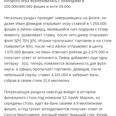
которого игра возобновилась с блайндами в
200.000/400.000 фишек и анте 50.000.
Несколько раздач проходят завершившись на флопе, но
далее Иван Демидов открывает игру ставкой в 1.050.000
фишек и Айлон Шварц, являвшийся чип-лидером к этому
моменту, уравнивает ставку, после чего дилер открывает
флоп 5[h] 7[h] J[h]. Игроки пропускают торговлю и на столе
появляется 9[h], после чего Айлон отправляет в центр
1.075.000 фишек, но Иван отвечает рейзом до 2.675.000 и
получает ответ от оппонента. Ривер добавляет еще одну
пятерку - 5[s], теперь появляется возможность для фулл-
хауса, и Шварц пропускает торговлю. Демидов, после
небольшой паузы, ставит 4.325.000 и забирает банк,
собрав в своем стеке 32.6 миллиона.
Потрясающая раздача навсегда войдет в историю
финального стола под номером 52: Крейг Маркис, из
середины стола, идет ва-банк своими 4.9 миллионами
фишек, и под грохот аплодисментов получает ответ от
Скотта Монтгомери, который имеет больший стек. Келли