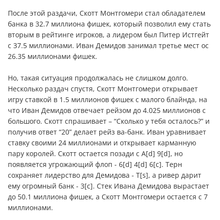
После этой раздачи, Скотт Монтгомери стал обладателем
банка в 32.7 миллиона фишек, который позволил ему стать
вторым в рейтинге игроков, а лидером был Питер Истгейт
с 37.5 миллионами. Иван Демидов занимал третье мест ос
26.35 миллионами фишек.
Но, такая ситуация продолжалась не слишком долго.
Несколько раздач спустя, Скотт Монтгомери открывает
игру ставкой в 1.5 миллионов фишек с малого блайнда, на
что Иван Демидов отвечает рейзом до 4.025 миллионов с
большого. Скотт спрашивает – “Сколько у тебя осталось?” и
получив ответ “20” делает рейз ва-банк. Иван уравнивает
ставку своими 24 миллионами и открывает карманную
пару королей. Скотт остается позади с A[d] 9[d], но
появляется угрожающий флоп - 6[d] 4[d] 6[c]. Терн
сохраняет лидерство для Демидова - Т[s], а ривер дарит
ему огромный банк - 3[c]. Стек Ивана Демидова вырастает
до 50.1 миллиона фишек, а Скотт Монтгомери остается с 7
миллионами.