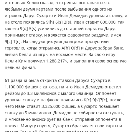
интервью Келли сказал, что решил выставляться с
любыми двумя картами после выбывания одного из
игроков. Дарус Сухарто и Иван Демидов уровняли ставку, и
на столе появились 9[h] 6[s] 2[s]. Иван ставит 600.000, так
как его 9[d] 5[s] усилились до старшей пары, но Дарус
принимает ставку, и является фаворитом раздачи, имея
9[c] T[c]. На следующих улицах игроки пропустили
торговлю, когда открылись A[h] Q[d] и Дарус забрал банк,
выбив Келли из игры на восьмом месте. За свою игру
Келли Ким получил 1.288.217$, и выполнил свою основную
цель на финал.
61 раздача была открыта ставкой Даруса Сухарто в
1.100.000 фишек с катофа, на что Иван Демидов ответил
рейзом до 3.3 миллионов с малого блайнда. Оппонент
уровнял ставку и на флопе появились К[c] 9[s]7[c], после
чего Иван ставит 3.325.000 фишек, а Сухарто повышает
ставку до 5 миллионов. Демидов не собирается отступать,
и мгновенно анонсирует ва-банк, отправив оппонента в
нокаут. Минуту спустя, Сухарто сбрасывает свои карты и