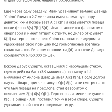
отдает большой банк нашему профессионалу.
Еще через одну раздачу, Иван уравнивает ва-банк Девида
“Chino” Рхима в 2.7 миллиона имея карманную пару
девяток. Рхим показывает А[c] К[h] и оказывается позади
после флопа 8[s] 7[h] 5[d]. Иван становится фаворитом с
оверпарой и имеет гатшот к стриту, но дилер открывает
К[d] на терне, после чего Chino становится лидером, и
удерживает свою позицию под громогласные возгласы
своих фанатов. Ривером становится J[d] и в стеке Девида
собираются 6.450.000 фишек.
Вскоре Дарус Сухарто, оставшийся с небольшим стеком,
сделал рейз ва-банк (3.9 миллиона) на ставку в 1.1
миллиона от Айлона Шварца имея А[c] К[h]. После долгой
паузы, Шварц принял ставку с Q[c] 8[s], и не смотря на то
что был позади на префлопе, стал фаворитом с
появлением 2[h] 6[s] Q[h]. Терн вновь изменил ситуацию -
К[c], а ривер - А[h] поставил точку в этом споре. Сухарто
удваивает свой стек и продолжает игру.