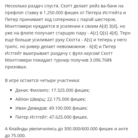
Несколько раздач спустя, Скотт делает рейз ва-банк на
префлоп ставку в 1.250.000 фишек от Питера Истгейта и
Питер принимает ход соперника с парой шестерок.
Монтгомери нуждается в усилении к своим А[d] 3[d], но
уже на флопе получает старшую пару - А[c] Q[s] 4[d]. Терн
еще больше усиливает руку Скотта - А[s] и теперь у него
трипс, но ривер делает невозможное - 6[d] и Питер
Истгейт выигрывает раздачу с фулл-хаусом! Скотт
Монтгомери покидает турнир получив 3.096.768$
призовых.
В игре остается четыре участника:
Денис Филлипс: 17.325.000 фишек;
Айлон Шварц: 22.175.000 фишек;
Иван Демидов: 49.100.000 фишек;
Питер Истгейт: 47.625.000 фишек.
А блайнды увеличились до 300.000/600.000 фишек и анте
до 75.000.