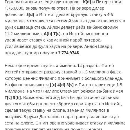
Терном становится еще один король -
К[d]
и Питер ставит
1.750.000, вновь получив ответ. На ривере дилер
добавляет
5[d]
и Истгейт делает крупную ставку в 4.6
миллиона, что является весомой частью для оставшегося в
руках Шварца стека. Айлон делает рейз ва-банк своими
11.2 миллионами с
А[h] T[c]
, но Истгейт мгновенно
уравнивает ставку с карманной парой пятерок,
усилившейся до фулл-хауса на ривере. Айлон Шварц
покидает турнир получив
3.774.974$
.
Некоторое время спустя, а именно, 14 раздач… Питер
Истгейт открывает раздачу ставкой в 1.5 миллиона фшек,
которую Деннис Филлипс принимает с большого блайнда.
На флопе появляются
J[c] 4[d] 3[s]
и Питер ставит еще 1.5
миллиона, на что Филлипс Отвечает рейзом ва-банк имея
Т[c] 9[h]
. Возможно, его ход был бы достаточно сильным
для того чтобы оппонент сбросил свои карты, но Истгейт,
сделав такую ставку на флопе, заманил Филлипса в
ловушку. В руках Датчанина пара троек усилившаяся до
сета на флопе. Он мгновенно уравнивает ставку и Филлипс
практически теряет надежду на победу. Терном