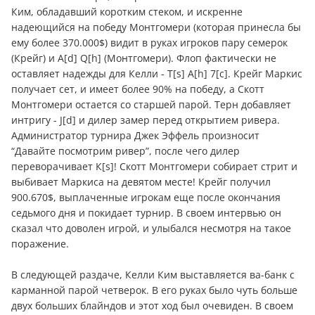
Ким, обладавший коротким стеком, и искренне
надеющийся на победу Монтгомери (которая принесла бы
ему более 370.000$) видит в руках игроков пару семерок
(Крейг) и A[d] Q[h] (Монтгомери). Флоп фактически не
оставляет надежды для Келли - T[s] A[h] 7[c]. Крейг Маркис
получает сет, и имеет более 90% на победу, а Скотт
Монтгомери остается со старшей парой. Терн добавляет
интригу - J[d] и дилер замер перед открытием ривера.
Администратор турнира Джек Эффель произносит
“Давайте посмотрим ривер”, после чего дилер
переворачивает К[s]! Скотт Монтгомери собирает стрит и
выбивает Маркиса на девятом месте! Крейг получил
900.670$, выплаченные игрокам еще после окончания
седьмого дня и покидает турнир. В своем интервью он
сказал что доволен игрой, и улыбался несмотря на такое
поражение.
В следующей раздаче, Келли Ким выставляется ва-банк с
карманной парой четверок. В его руках было чуть больше
двух больших блайндов и этот ход был очевиден. В своем