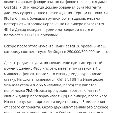
является явным фаворитом, но на флопе появляется дама -
Q[s] 5[s] 7[d] и некогда доминированная рука Истгейта
дает ему существенное превосходство. Терном становится
9[d] и Chino, с большой группой болельщиков, нервно
повторяют – “Король! Король!”, но на ривере появляется
4[h] и Девид покидает турнир на седьмом месте и
получает 1.772.650$ призовых.
Вскоре после этого момента начинается 36 уровень игры,
которому соответствуют блайнды в 250.000/500.000 фишек.
Десять раздач спустя, возникает еще один интересный
момент: Деннис Филлипс открывает игру ставкой в 1.3
миллиона фишек, после чего Иван Демидов уравнивает
ставку. На флопе появляются К[d] 3[c] 3[h] и Иван делает
чек-колл ставки в 2.55 миллиона, перед тем как стол
пополнился
7[c]
. Игроки пропускают торговлю на этой
улице и дилер переворачивает К[s] на ривере, после чего
Иван пропускает торговлю и видит ставку в 5 миллионов
от своего оппонента. Около двух минут заняло это сложное
решение, но в конечном итоге Soul уравнивает ставку и