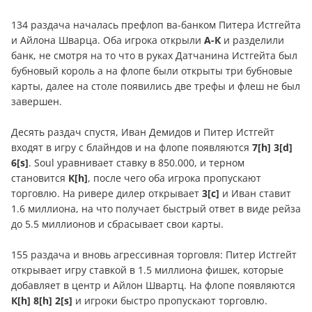
134 раздача началась префлоп ва-банком Питера Истгейта
и Айлона Шварца. Оба игрока открыли
А-К
и разделили
банк, не смотря на то что в руках Датчанина Истгейта был
бубновый король а на флопе были открыты три бубновые
карты, далее на столе появились две трефы и флеш не был
завершен.
Десять раздач спустя, Иван Демидов и Питер Истгейт
входят в игру с блайндов и на флопе появляются
7[h] 3[d]
6[s]
. Soul уравнивает ставку в 850.000, и терном
становится
К[h]
, после чего оба игрока пропускают
торговлю. На ривере дилер открывает
3[c]
и Иван ставит
1.6 миллиона, на что получает быстрый ответ в виде рейза
до 5.5 миллионов и сбрасывает свои карты.
155 раздача и вновь агрессивная торговля: Питер Истгейт
открывает игру ставкой в 1.5 миллиона фишек, которые
добавляет в центр и Айлон Швартц. На флопе появляются
К[h] 8[h] 2[s]
и игроки быстро пропускают торговлю.