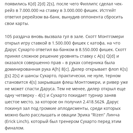
появились K[d] 2[d] 2[s], после чего Филлипс сделал чек-
рейз в 7.000.000 на ставку в 3.000.000 фишек. Истгейт
ответил ререйзом ва-банк, вынудив оппонента сбросить
свои карты.
105 раздача вновь вызвала гул в зале. Скотт Монтгомери
открыл игру ставкой в 1.500.000 фишек с катофа, на что
Дарус Сухарто ответил ва-банком в 8.550.000 фишек. Скотт
принял сложное решение уровнять ставку с A[s] Q[d] и
оказался совершенно прав – в руках соперника была
доминированная рука А[h] 8[c]. Дилер открывает флоп K[s]
J[s] 2[s] и шансы Сухарто, практически, не нуле, терном
становится 4[s] закрывшая флеш Монтгомери, и ривер уже
не может спасти Даруса. Тем не менее, дилер открыл еще
одну четверку - 4[c] и Сухарто покидает турнир заняв
шестое место, за которое он получил 2.418.562$. Дарус
покинул зал под громкие аплодисменты, среди которых
можно было расслышать и овации Эрика “Rizen” Линча
(Erick Linch), который был тренером Сухарто перед этим
финалом.