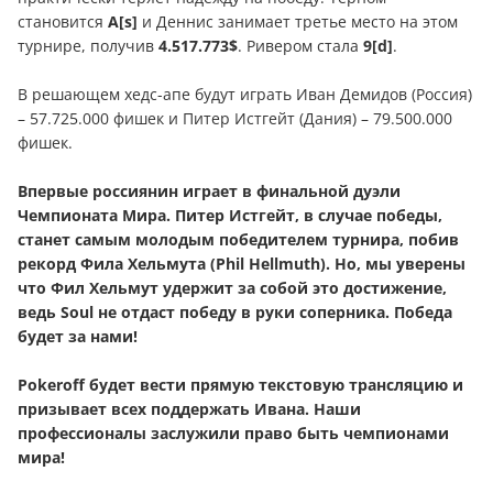
становится
А[s]
и Деннис занимает третье место на этом
турнире, получив
4.517.773$
. Ривером стала
9[d]
.
В решающем хедс-апе будут играть Иван Демидов (Россия)
– 57.725.000 фишек и Питер Истгейт (Дания) – 79.500.000
фишек.
Впервые россиянин играет в финальной дуэли
Чемпионата Мира. Питер Истгейт, в случае победы,
станет самым молодым победителем турнира, побив
рекорд Фила Хельмута (Phil Hellmuth). Но, мы уверены
что Фил Хельмут удержит за собой это достижение,
ведь Soul не отдаст победу в руки соперника. Победа
будет за нами!
Pokeroff будет вести прямую текстовую трансляцию и
призывает всех поддержать Ивана. Наши
профессионалы заслужили право быть чемпионами
мира!