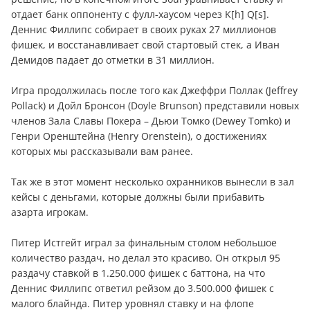
отдает банк оппоненту с фулл-хаусом через K[h] Q[s].
Деннис Филлипс собирает в своих руках 27 миллионов
фишек, и восстанавливает свой стартовый стек, а Иван
Демидов падает до отметки в 31 миллион.
Игра продолжилась после того как Джеффри Поллак (Jeffrey
Pollack) и Дойл Бронсон (Doyle Brunson) представили новых
членов Зала Славы Покера – Дьюи Томко (Dewey Tomko) и
Генри Оренштейна (Henry Orenstein), о достижениях
которых мы рассказывали вам ранее.
Так же в этот момент несколько охранников вынесли в зал
кейсы с дeньгами, которые должны были прибавить
азарта игрокам.
Питер Истгейт играл за финальным столом небольшое
количество раздач, но делал это красиво. Он открыл 95
раздачу ставкой в 1.250.000 фишек с баттона, на что
Деннис Филлипс ответил рейзом до 3.500.000 фишек с
малого блайнда. Питер уровнял ставку и на флопе