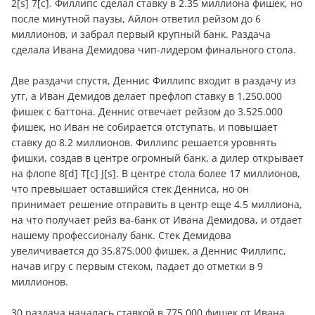
2[s] 7[c]. Филлипс сделал ставку в 2.35 миллиона фишек, но
после минутной паузы, Айлон ответил рейзом до 6
миллионов, и забрал первый крупный банк. Раздача
сделала Ивана Демидова чип-лидером финального стола.
Две раздачи спустя, Деннис Филлипс входит в раздачу из
утг, а Иван Демидов делает префлоп ставку в 1.250.000
фишек с баттона. Деннис отвечает рейзом до 3.525.000
фишек, но Иван не собирается отступать, и повышает
ставку до 8.2 миллионов. Филлипс решается уровнять
фишки, создав в центре огромный банк, а дилер открывает
на флопе 8[d] T[c] J[s]. В центре стола более 17 миллионов,
что превышает оставшийся стек Денниса, но он
принимает решение отправить в центр еще 4.5 миллиона,
на что получает рейз ва-банк от Ивана Демидова, и отдает
нашему профессионалу банк. Стек Демидова
увеличивается до 35.875.000 фишек, а Деннис Филлипс,
начав игру с первым стеком, падает до отметки в 9
миллионов.
30 раздача началась ставкой в 775.000 фишек от Ивана