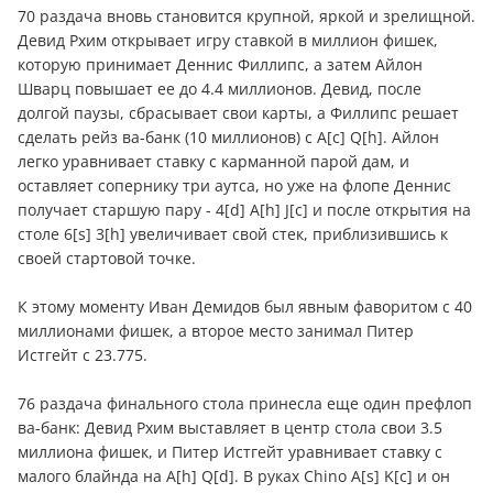
70 раздача вновь становится крупной, яркой и зрелищной.
Девид Рхим открывает игру ставкой в миллион фишек,
которую принимает Деннис Филлипс, а затем Айлон
Шварц повышает ее до 4.4 миллионов. Девид, после
долгой паузы, сбрасывает свои карты, а Филлипс решает
сделать рейз ва-банк (10 миллионов) с А[c] Q[h]. Айлон
легко уравнивает ставку с карманной парой дам, и
оставляет сопернику три аутса, но уже на флопе Деннис
получает старшую пару - 4[d] A[h] J[c] и после открытия на
столе 6[s] 3[h] увеличивает свой стек, приблизившись к
своей стартовой точке.
К этому моменту Иван Демидов был явным фаворитом с 40
миллионами фишек, а второе место занимал Питер
Истгейт с 23.775.
76 раздача финального стола принесла еще один префлоп
ва-банк: Девид Рхим выставляет в центр стола свои 3.5
миллиона фишек, и Питер Истгейт уравнивает ставку с
малого блайнда на A[h] Q[d]. В руках Chino A[s] K[c] и он