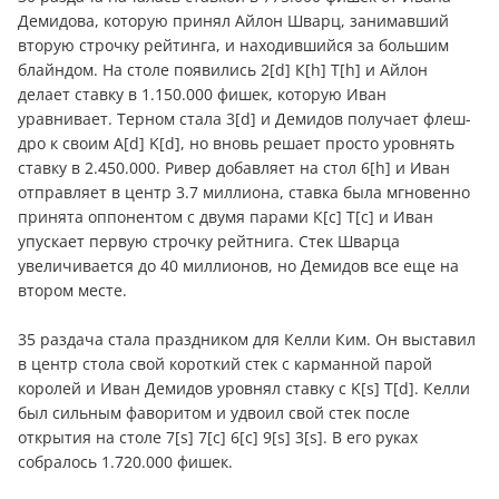
Демидова, которую принял Айлон Шварц, занимавший
вторую строчку рейтинга, и находившийся за большим
блайндом. На столе появились 2[d] К[h] T[h] и Айлон
делает ставку в 1.150.000 фишек, которую Иван
уравнивает. Терном стала 3[d] и Демидов получает флеш-
дро к своим A[d] K[d], но вновь решает просто уровнять
ставку в 2.450.000. Ривер добавляет на стол 6[h] и Иван
отправляет в центр 3.7 миллиона, ставка была мгновенно
принята оппонентом с двумя парами К[c] Т[c] и Иван
упускает первую строчку рейтнига. Стек Шварца
увеличивается до 40 миллионов, но Демидов все еще на
втором месте.
35 раздача стала праздником для Келли Ким. Он выставил
в центр стола свой короткий стек с карманной парой
королей и Иван Демидов уровнял ставку с K[s] T[d]. Келли
был сильным фаворитом и удвоил свой стек после
открытия на столе 7[s] 7[c] 6[c] 9[s] 3[s]. В его руках
собралось 1.720.000 фишек.