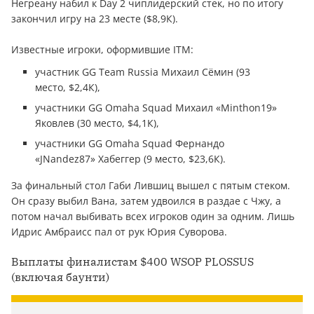
Негреану набил к Day 2 чиплидерский стек, но по итогу
закончил игру на 23 месте ($8,9К).
Известные игроки, оформившие ITM:
участник GG Team Russia Михаил Сёмин (93
место, $2,4К),
участники GG Omaha Squad Михаил «Minthon19»
Яковлев (30 место, $4,1К),
участники GG Omaha Squad Фернандо
«JNandez87» Хабеггер (9 место, $23,6К).
За финальный стол Габи Лившиц вышел с пятым стеком.
Он сразу выбил Вана, затем удвоился в раздае с Чжу, а
потом начал выбивать всех игроков один за одним. Лишь
Идрис Амбраисс пал от рук Юрия Суворова.
Выплаты финалистам $400 WSOP PLOSSUS
(включая баунти)