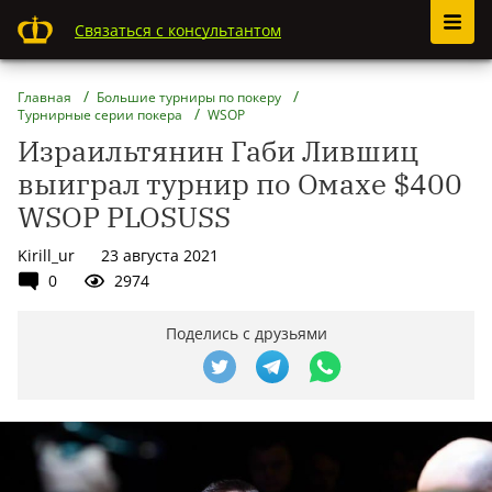
Связаться с консультантом
Главная
Большие турниры по покеру
Турнирные серии покера
WSOP
Израильтянин Габи Лившиц
выиграл турнир по Омахе $400
WSOP PLOSUSS
Kirill_ur
23 августа 2021
0
2974
Поделись с друзьями