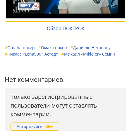
Обзор ПОКЕРОК
#
Omaha покер
#
Омаха покер
#
Даниэль Негреану
#
Никлас «Lena900» Астедт
#
Михаил «Mikleler» Сёмин
Нет комментариев.
Только зарегистрированные
пользователи могут оставлять
комментарии.
Авторизуйся