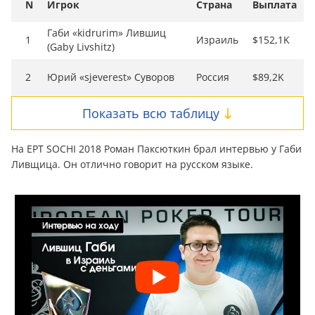
N
Игрок
Страна
Выплата
Габи «kidrurim» Лившиц
1
Израиль
$152,1K
(Gaby Livshitz)
2
Юрий «sjeverest» Суворов
Россия
$89,2K
Показать всю таблицу
На EPT SOCHI 2018 Роман Паксюткин брал интервью у Габи
Ливщица. Он отлично говорит на русском языке.