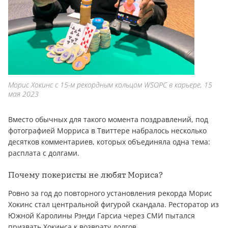
Морис Хокинс с 15-м рекордным кольцом WSOPC в карьере, 15
мая 2023
Вместо обычных для такого момента поздравлений, под
фотографией Морриса в Твиттере набралось несколько
десятков комментариев, которых объединяла одна тема:
расплата с долгами.
Почему покеристы не любят Мориса?
Ровно за год до повторного установления рекорда Морис
Хокинс стал центральной фигурой скандала. Ресторатор из
Южной Каролины Рэнди Гарсиа через СМИ пытался
призвать Хокинса к возврату долгов.