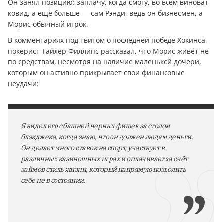
Он занял позицию: заплачу, когда смогу, во всём виноват
ковид, а ещё больше — сам Рэнди, ведь он бизнесмен, а
Морис обычный игрок.
В комментариях под твитом о последней победе Хокинса,
покерист Тайлер Филлипс рассказал, что Морис живёт не
по средствам, несмотря на наличие маленькой дочери,
которым он активно прикрывает свои финансовые
неудачи:
Я видел его с башней черных фишек за столом
блэкджека, когда знаю, что он должен людям деньги.
Он делает много ставок на спорт, участвует в
различных казиношных играх и оплачивает за счёт
займов стиль жизни, который напрямую позволить
себе не в состоянии.