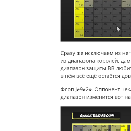
Сразу же исключаем из нег
из диапазона королей, дам
диапазон защиты BB любите
в нём всё ещё остаётся до
Флоп J
9
2
. Оппонент чек
диапазон изменится вот на