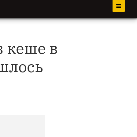
в кеше в
ишлось