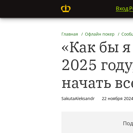
Вход
Р
Главная
Офлайн покер
Сооб
«Как бы я
2025 году
начать вс
SakutaAleksandr
22 ноября 202
Под