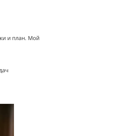
ки и план. Мой
здач