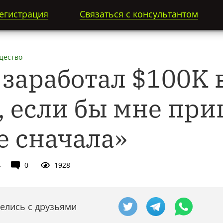
егистрация
Связаться с консультантом
щество
 заработал $100K 
, если бы мне пр
е сначала»
4
0
1928
елись с друзьями