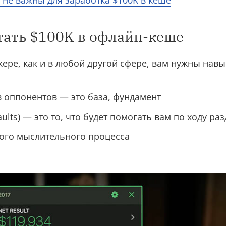
е не важны для заработка $100K в кеше
отать $100K в офлайн-кеше
кере, как и в любой другой сфере, вам нужны навы
 оппонентов — это база, фундамент
ults) — это то, что будет помогать вам по ходу ра
ого мыслительного процесса