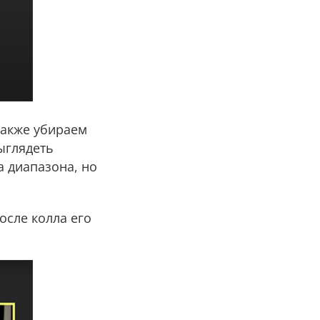
 Также убираем
ыглядеть
а диапазона, но
осле колла его