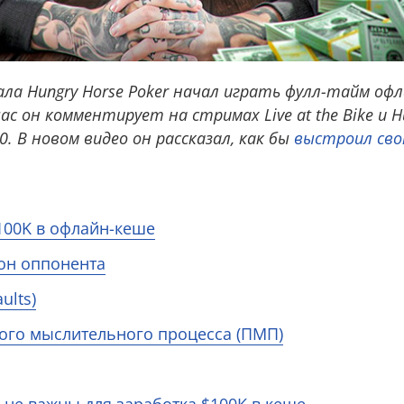
нала Hungry Horse Poker начал играть фулл-тайм офл
ас он комментирует на стримах Live at the Bike и Hus
. В новом видео он рассказал, как бы
выстроил свою
$100K в офлайн-кеше
он оппонента
ults)
ого мыслительного процесса (ПМП)