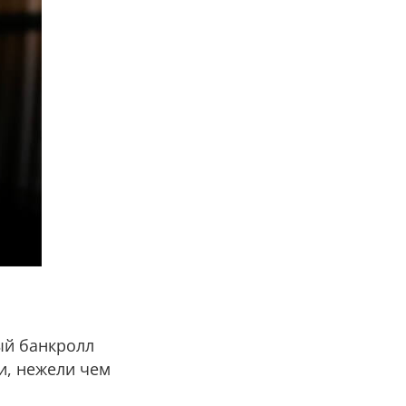
ый банкролл
и, нежели чем