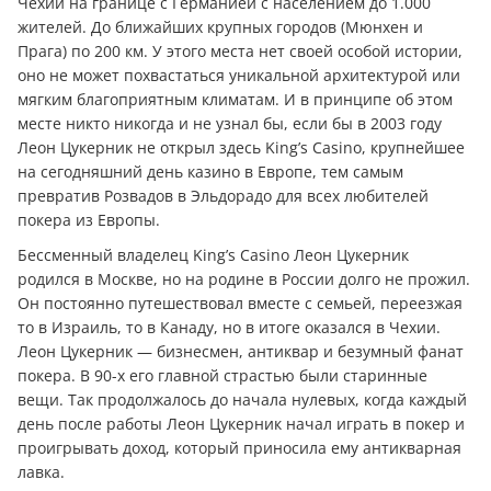
Чехии на границе с Германией с населением до 1.000
жителей. До ближайших крупных городов (Мюнхен и
Прага) по 200 км. У этого места нет своей особой истории,
оно не может похвастаться уникальной архитектурой или
мягким благоприятным климатам. И в принципе об этом
месте никто никогда и не узнал бы, если бы в 2003 году
Леон Цукерник не открыл здесь King’s Casino, крупнейшее
на сегодняшний день казино в Европе, тем самым
превратив Розвадов в Эльдорадо для всех любителей
покера из Европы.
Бессменный владелец King’s Casino Леон Цукерник
родился в Москве, но на родине в России долго не прожил.
Он постоянно путешествовал вместе с семьей, переезжая
то в Израиль, то в Канаду, но в итоге оказался в Чехии.
Леон Цукерник — бизнесмен, антиквар и безумный фанат
покера. В 90-х его главной страстью были старинные
вещи. Так продолжалось до начала нулевых, когда каждый
день после работы Леон Цукерник начал играть в покер и
проигрывать доход, который приносила ему антикварная
лавка.