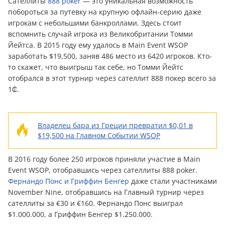
Сателлиты
888 poker
— это уникальная возможность
побороться за путевку на крупную офлайн-серию даже
игрокам с небольшими банкроллами. Здесь стоит
вспомнить случай игрока из Великобритании Томми
Йейтса. В 2015 году ему удалось в Main Event WSOP
заработать $19,500, заняв 486 место из 6420 игроков. Кто-
то скажет, что выигрыш так себе, но Томми Йейтс
отобрался в этот турнир через сателлит 888 покер всего за
1₵.
Владелец бара из Греции превратил $0,01 в
$19,500 на Главном Событии WSOP
В 2016 году более 250 игроков приняли участие в Main
Event WSOP, отобравшись через сателлиты 888 poker.
Фернандо Понс и Гриффин Бенгер
даже стали участниками
November Nine, отобравшись на Главный турнир через
сателлиты за €30 и €160. Фернандо Понс выиграл
$1.000.000, а Гриффин Бенгер $1.250.000.