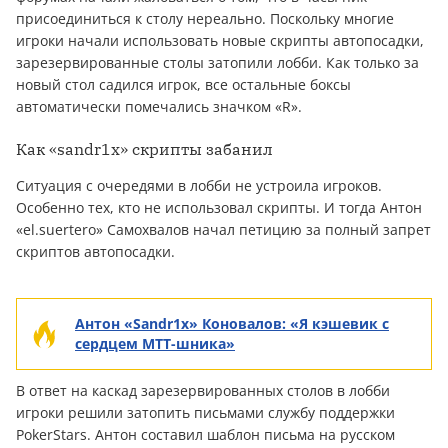
присоединиться к столу нереально. Поскольку многие
игроки начали использовать новые скрипты автопосадки,
зарезервированные столы затопили лобби. Как только за
новый стол садился игрок, все остальные боксы
автоматически помечались значком «R».
Как «sandr1x» скрипты забанил
Ситуация с очередями в лобби не устроила игроков.
Особенно тех, кто не использовал скрипты. И тогда Антон
«el.suertero» Самохвалов начал петицию за полный запрет
скриптов автопосадки.
Aнтон «Sandr1x» Коновалов: «Я кэшевик с
сердцем МТТ-шника»
В ответ на каскад зарезервированных столов в лобби
игроки решили затопить письмами службу поддержки
PokerStars. Антон составил шаблон письма на русском