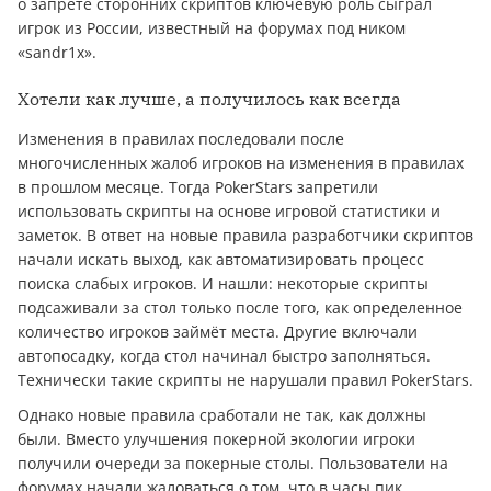
о запрете сторонних скриптов ключевую роль сыграл
игрок из России, известный на форумах под ником
«sandr1x».
Хотели как лучше, а получилось как всегда
Изменения в правилах последовали после
многочисленных жалоб игроков на изменения в правилах
в прошлом месяце. Тогда PokerStars запретили
использовать скрипты на основе игровой статистики и
заметок. В ответ на новые правила разработчики скриптов
начали искать выход, как автоматизировать процесс
поиска слабых игроков. И нашли: некоторые скрипты
подсаживали за стол только после того, как определенное
количество игроков займёт места. Другие включали
автопосадку, когда стол начинал быстро заполняться.
Технически такие скрипты не нарушали правил PokerStars.
Однако новые правила сработали не так, как должны
были. Вместо улучшения покерной экологии игроки
получили очереди за покерные столы. Пользователи на
форумах начали жаловаться о том, что в часы пик