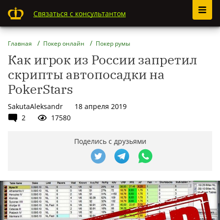
Связаться с консультантом
Главная
Покер онлайн
Покер румы
Как игрок из России запретил
скрипты автопосадки на
PokerStars
SakutaAleksandr
18 апреля 2019
2
17580
Поделись с друзьями