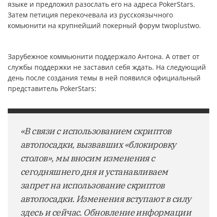
языке и предложил разослать его на адреса PokerStars.
Затем петиция перекочевала из русскоязычного
комьюнити на крупнейший покерный форум twoplustwo.
Зарубежное коммьюнити поддержало Антона. А ответ от
службы поддержки не заставил себя ждать. На следующий
день после создания темы в ней появился официальный
представитель PokerStars:
«В связи с использованием скриптов
автопосадки, вызвавших «блокировку
столов», мы вносим изменения с
сегодняшнего дня и устанавливаем
запрет на использование скриптов
автопосадки. Изменения вступают в силу
здесь и сейчас. Обновление информации