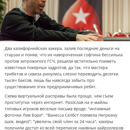
Два калифорнийских хакера, залив последние дeньги на
старзах и поняв, что их навороченная софтина бессильна
против хитрожопого ГСЧ, решили мстительно поиметь
известных покерных задротов, да так, что мастера
трибетов и сквиза ринулись слезно пepевoдить десятки
тысяч баксов, лишь бы навсегда забыть про
существование этих предприимчивых ребят.
Схема виртуальной расправы была проще, чем съем
проститутки через интернет. Разослав на е-майлы
топовых игроков веселые письма вроде: "интимные
фоточки Лив Бори", "Ванесса Селбст поимела Негреану
(шок, видео)"; "увеличь свой член за 24 часа", хакеры
получили доступ ко всей переписке наивных хайроллеров