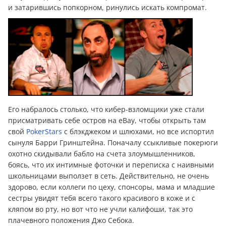
и затарившись попкорном, ринулись искать компромат.
Его набралось столько, что кибер-взломщики уже стали
присматривать себе остров на eBay, чтобы открыть там
свой
PokerStars
с блэкджеком и шлюхами, но все испортил
сынуля Барри Гринштейна. Поначалу ссыкливые покерюги
охотно скидывали бабло на счета злоумышленников,
боясь, что их интимные фоточки и переписка с наивными
школьницами выползет в сеть. Действительно, не очень
здорово, если коллеги по цеху, спонсоры, мама и младшие
сестры увидят тебя всего такого красивого в коже и с
кляпом во рту, но вот что не учли калифоши, так это
плачевного положения Джо Себока.