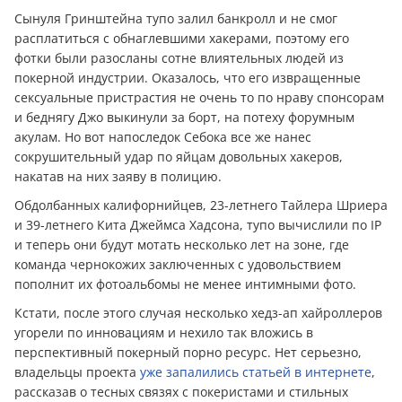
Сынуля Гринштейна тупо залил банкролл и не смог
расплатиться с обнаглевшими хакерами, поэтому его
фотки были разосланы сотне влиятельных людей из
покерной индустрии. Оказалось, что его извращенные
сексуальные пристрастия не очень то по нраву спонсорам
и беднягу Джо выкинули за борт, на потеху форумным
акулам. Но вот напоследок Себока все же нанес
сокрушительный удар по яйцам довольных хакеров,
накатав на них заяву в полицию.
Обдолбанных калифорнийцев, 23-летнего Тайлера Шриера
и 39-летнего Кита Джеймса Хадсона, тупо вычислили по IP
и теперь они будут мотать несколько лет на зоне, где
команда чернокожих заключенных с удовольствием
пополнит их фотоальбомы не менее интимными фото.
Кстати, после этого случая несколько хедз-ап хайроллеров
угорели по инновациям и нехило так вложись в
перспективный покерный порно ресурс. Нет серьезно,
владельцы проекта
уже запалились статьей в интернете
,
рассказав о тесных связях с покеристами и стильных