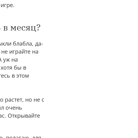
игре.
 в месяц?
ыкли блабла, да-
 не играйте на
 уж на
хотя бы в
есь в этом
 растет, но не с
ыл очень
час. Открывайте
о, полагаю, для