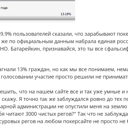
 49.9% пользователей сказали, что зарабывают по
ко же по официальным данным набрала единая рос
 Батарейкин, признавайся, это ты все сфальси
загнали 13% граждан, но как мы все понимаем, нема
ом голосовании участие просто решили не принимат
решить, что на нашем сайте все и так уже умные и
скажу. Я точно так же заблуждался ровно до тех п
варной администрации не опустили меня на землю 
я читают 3000 чистых регов?" Так что не заблужда
уровых регов на любом покерсайте не просто не 