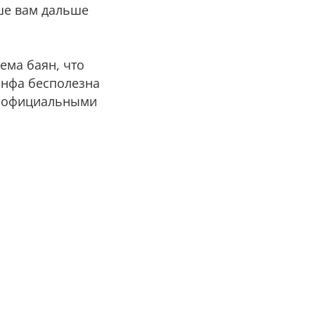
чше вам дальше
ема баян, что
 инфа бесполезна
са официальными