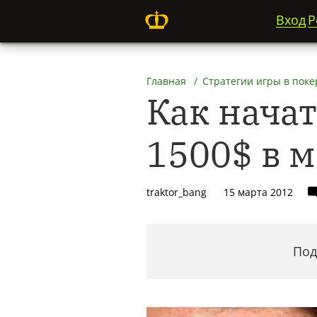
Вход
Р
Главная
Стратегии игры в поке
Как нача
1500$ в 
traktor_bang
15 марта 2012
Под