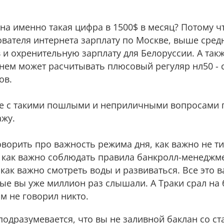
ана именно такая цифра в 1500$ в месяц? Потому ч
вателя интернета зарплату по Москве, выше сред
и охренительную зарплату для Белоруссии. А такж
днем может расчитывать плюсовый регуляр нл50 - 
ов.
мне с такими пошлыми и неприличными вопросами п
ажу.
оворить про важность режима дня, как важно не ти
, как важно соблюдать правила банкролл-менеджме
ак важно смотреть воды и развиваться. Все это ва
рые вы уже миллион раз слышали. А Траки срал на
ам не говорил никто.
подразумевается, что вы не заливной баклан со ста