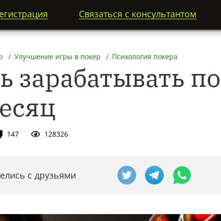
егистрация
Связаться с консультантом
р
Улучшение игры в покер
Психология покера
ть зарабатывать п
месяц
147
128326
елись с друзьями