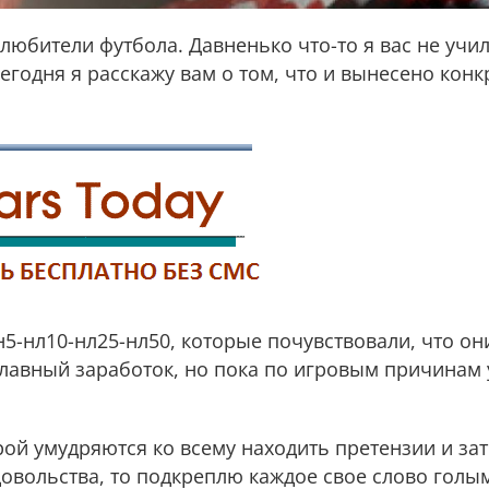
юбители футбола. Давненько что-то я вас не учил
егодня я расскажу вам о том, что и вынесено конк
-н5-нл10-нл25-нл50, которые почувствовали, что он
лавный заработок, но пока по игровым причинам у
ой умудряются ко всему находить претензии и за
довольства, то подкреплю каждое свое слово голы