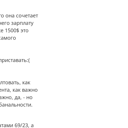
то она сочетает
него зарплату
е 1500$ это
самого
риставать:(
лтовать, как
нта, как важно
жно, да, - но
 банальности.
тами 69/23, а