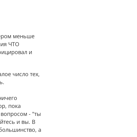
кером меньше
сия ЧТО
фицировал и
лое число тех,
ь.
 ничего
ор, пока
вопросом - "ты
йтесь и вы. В
большинство, а