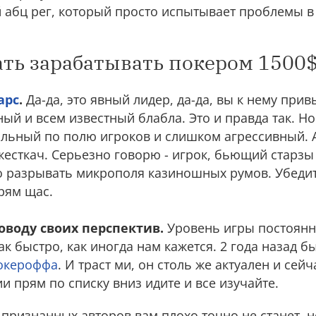
 абц рег, который просто испытывает проблемы в 
ать зарабатывать покером 1500$
арс
.
Да-да, это явный лидер, да-да, вы к нему прив
ый и всем известный блабла. Это и правда так. Но
ильный по полю игроков и слишком агрессивный. А
есткач. Серьезно говорю - игрок, бьющий старзы 
то разрывать микрополя казиношных румов. Убедит
прям щас.
поводу своих перспектив.
Уровень игры постоянно
ак быстро, как иногда нам кажется. 2 года назад б
Покероффа
. И траст ми, он столь же актуален и сей
и прям по списку вниз идите и все изучайте.
признанных авторов вам плохо точно не станет, н