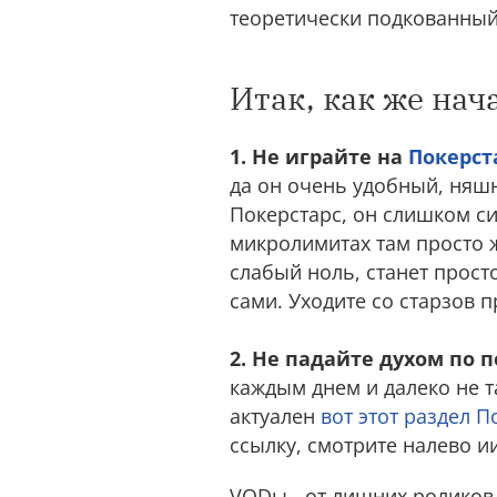
теоретически подкованный
Итак, как же нач
1. Не играйте на
Покерст
да он очень удобный, няшн
Покерстарс, он слишком с
микролимитах там просто ж
слабый ноль, станет прос
сами. Уходите со старзов 
2. Не падайте духом по 
каждым днем и далеко не т
актуален
вот этот раздел 
ссылку, смотрите налево ии
VODы - от лишних роликов 