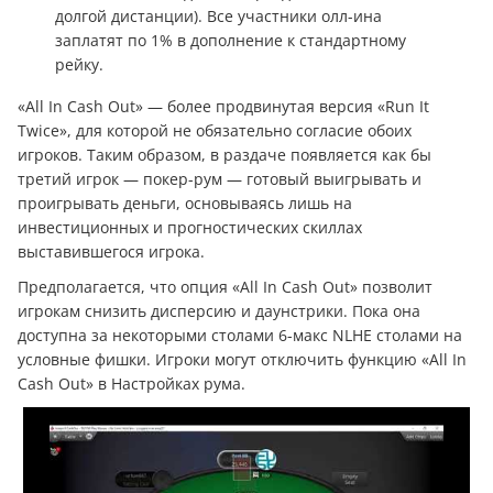
долгой дистанции). Все участники олл-ина
заплатят по 1% в дополнение к стандартному
рейку.
«All In Cash Out» — более продвинутая версия «Run It
Twice», для которой не обязательно согласие обоих
игроков. Таким образом, в раздаче появляется как бы
третий игрок — покер-рум — готовый выигрывать и
проигрывать дeньги, основываясь лишь на
инвестиционных и прогноcтических скиллах
выставившегося игрока.
Предполагается, что опция «All In Cash Out» позволит
игрокам снизить дисперсию и даунстрики. Пока она
доступна за некоторыми столами 6-макс NLHE столами на
условные фишки. Игроки могут отключить функцию «All In
Cash Out» в Настройках рума.