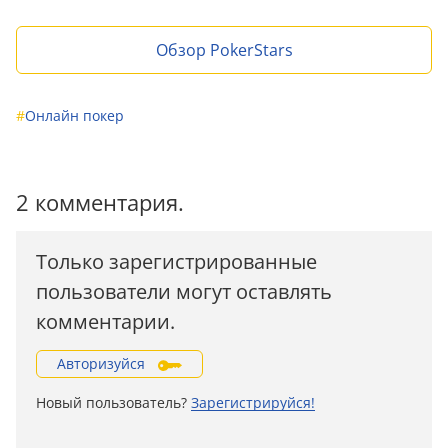
Обзор PokerStars
#
Онлайн покер
2 комментария.
Только зарегистрированные
пользователи могут оставлять
комментарии.
Авторизуйся
Новый пользователь?
Зарегистрируйся!