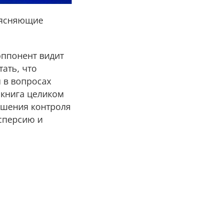
бъясняющие
оппонент видит
тать, что
 в вопросах
 книга целиком
чшения контроля
исперсию и