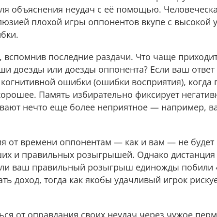
для объяснения неудач с её помощью. Человеческ
люзией плохой игры оппонентов вкупе с высокой 
бки.
, вспомнив последние раздачи. Что чаще приходи
ши доезды или доезды оппонента? Если ваш ответ 
 когнитивной ошибки (ошибки восприятия), когда 
хорошее. Память избирательно фиксирует негатив
вают нечто еще более неприятное — например, в
емя от времени оппонентам — как и вам — не будет 
ших и правильных розыгрышей. Однако дистанция 
 если ваш правильный розыгрыш единожды побили «
ть доход, тогда как якобы удачливый игрок рискуе
ся от оправдания своих неудач через чужое пер