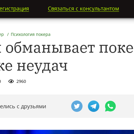
егистрация
Связаться с консультантом
ер
Психология покера
м обманывает пок
ке неудач
0
2960
елись с друзьями