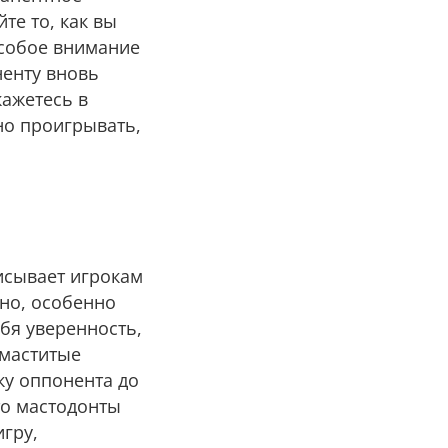
те то, как вы
особое внимание
ненту вновь
кажетесь в
ьно проигрывать,
исывает игрокам
жно, особенно
ебя уверенность,
 маститые
ку оппонента до
то мастодонты
гру,