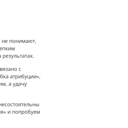
е не понимают,
репким
 результатах.
вязано с
бка атрибуции»,
м, а удачу
несостоятельны
ия» и попробуем