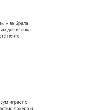
и». Я выбрала
ым для игрока.
ете нечто
зум играет с
астью покера и