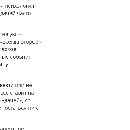
ая психология —
удачей часто
т на ум —
«всегда второе»
плохое
ные события,
ашу
везти или не
все ставит на
удачей», со
т остаться ни с
манентное