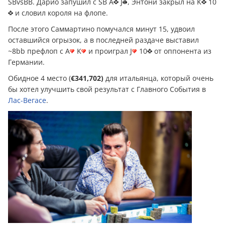
SBvsBB. Дарио запушил с SB A
J
, Энтони закрыл на K
10
и словил короля на флопе.
После этого Саммартино помучался минут 15, удвоил
оставшийся огрызок, а в последней раздаче выставил
~8bb префлоп с A
K
и проиграл J
10
от оппонента из
Германии.
Обидное 4 место (
€341,702)
для итальянца, который очень
бы хотел улучшить свой результат с Главного События в
Лас-Вегасе
.