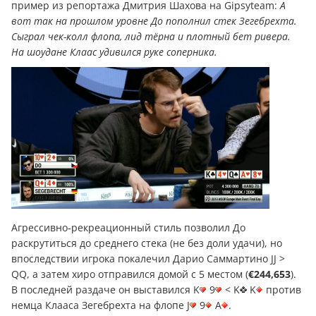
пример из репортажа Дмитрия Шахова на Gipsyteam:
А
вот так на прошлом уровне До пополнил стек Зегебрехта.
Сыграл чек-колл флопа, лид тёрна и плотный бет ривера.
На шоудане Клаас удивился руке соперника.
Агрессивно-рекреационный стиль позволил До
раскрутиться до среднего стека (не без доли удачи), но
впоследствии игрока покалечил Дарио Саммартино JJ >
QQ, а затем хиро отправился домой с 5 местом (
€244,653
).
В последней раздаче он выставился K
9
< K
K
против
немца Клааса Зегебрехта на флопе J
9
A
.