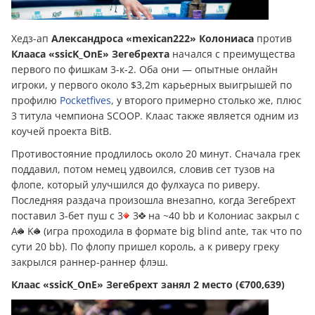
Хедз-ап
Александроса «mexican222» Колониаса
против
Клааса «ssicK_OnE» Зегебрехта
начался с преимущества
первого по фишкам 3-к-2. Оба они — опытные онлайн
игроки, у первого около $3,2m карьерных выигрышей по
профилю
Pocketfives
, у второго примерно столько же, плюс
3 титула чемпиона SCOOP. Клаас также является одним из
коучей проекта BitB.
Противостояние продлилось около 20 минут. Сначала грек
поддавил, потом немец удвоился, словив сет тузов на
флопе, который улучшился до фулхауса по риверу.
Последняя раздача произошла внезапно, когда Зегебрехт
поставил 3-бет пуш с 3
3
на ~40 bb и Колониас закрыл с
A
K
(игра проходила в формате big blind ante, так что по
сути 20 bb). По флопу пришел король, а к риверу греку
закрылся раннер-раннер флэш.
Клаас «ssicK_OnE» Зегебрехт занял 2 место (€700,639)