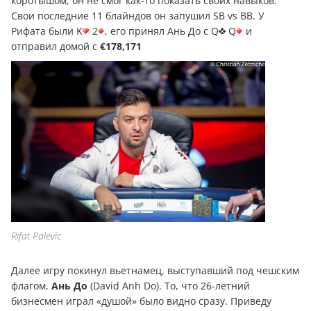
коротышом, он не смог как-то показать своих навыков.
Свои последние 11 блайндов он запушил SB vs BB. У
Рифата были K
2
, его принял Ань До с Q
Q
и
отправил домой с
€178,171
Rifat Palevic
Далее игру покинул вьетнамец, выступавший под чешским
флагом,
Ань До
(David Anh Do). То, что 26-летний
бизнесмен играл «душой» было видно сразу. Приведу