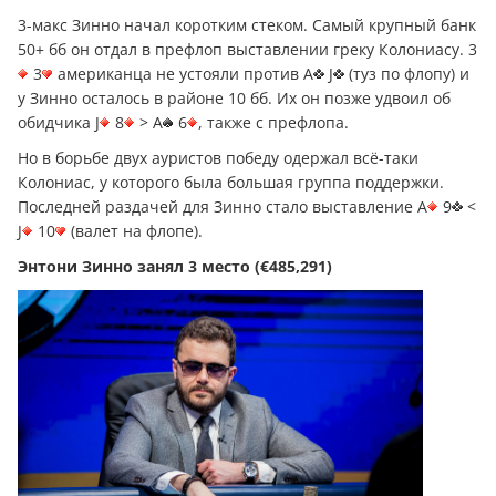
3-макс Зинно начал коротким стеком. Самый крупный банк
50+ бб он отдал в префлоп выставлении греку Колониасу. 3
3
американца не устояли против A
J
(туз по флопу) и
у Зинно осталось в районе 10 бб. Их он позже удвоил об
обидчика J
8
> A
6
, также с префлопа.
Но в борьбе двух ауристов победу одержал всё-таки
Колониас, у которого была большая группа поддержки.
Последней раздачей для Зинно стало выставление A
9
<
J
10
(валет на флопе).
Энтони Зинно
занял 3 место (€485,291)