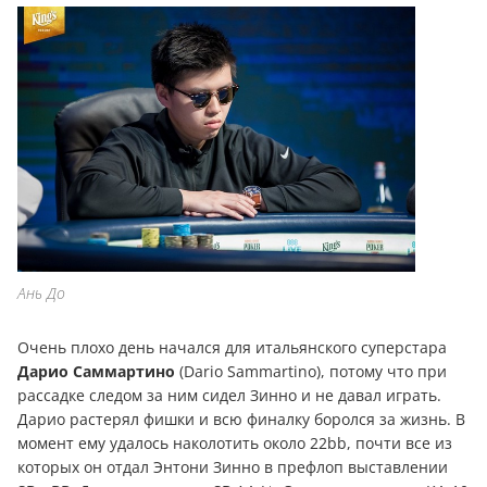
Ань До
Очень плохо день начался для итальянского суперстара
Дарио Саммартино
(Dario Sammartino), потому что при
рассадке следом за ним сидел Зинно и не давал играть.
Дарио растерял фишки и всю финалку боролся за жизнь. В
момент ему удалось наколотить около 22bb, почти все из
которых он отдал Энтони Зинно в префлоп выставлении