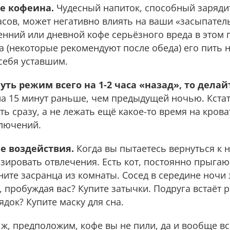
е кофеина.
Чудесный напиток, способный заряди
асов, может негативно влиять на ваши «засыпате
енний или дневной кофе серьёзного вреда в этом 
а (некоторые рекомендуют после обеда) его пить н
себя уставшим.
ть режим всего на 1-2 часа «назад», то делай
а 15 минут раньше, чем предыдущей ночью. Кстат
ь сразу, а не лежать ещё какое-то время на крова
лючений.
 воздействия.
Когда вы пытаетесь вернуться к
зировать отвлечения. Есть кот, постоянно прыга
ните засранца из комнаты. Сосед в середине ночи 
пробуждая вас? Купите затычки. Подруга встаёт р
ядок? Купите маску для сна.
ж, предположим, кофе вы не пили, да и вообще в