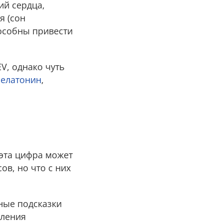
ий сердца,
я (сон
особны привести
V, однако чуть
елатонин
,
 эта цифра может
ов, но что с них
ные подсказки
еления