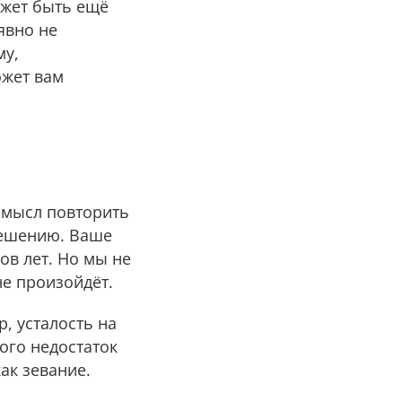
ожет быть ещё
явно не
му,
ожет вам
 смысл повторить
решению. Ваше
ов лет. Но мы не
не произойдёт.
, усталость на
ого недостаток
как зевание.