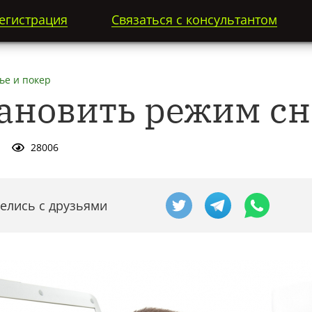
егистрация
Связаться с консультантом
ье и покер
тановить режим сн
28006
елись с друзьями