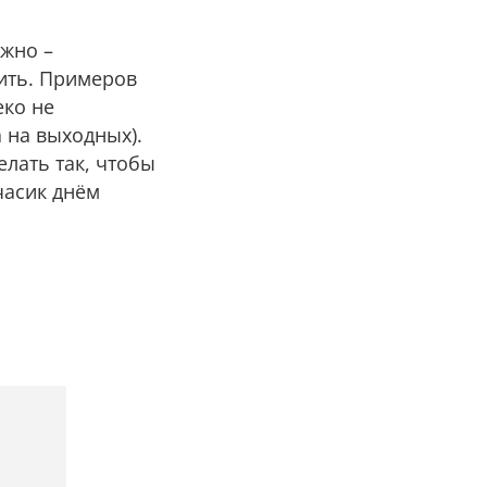
ожно –
ить. Примеров
еко не
 на выходных).
елать так, чтобы
часик днём