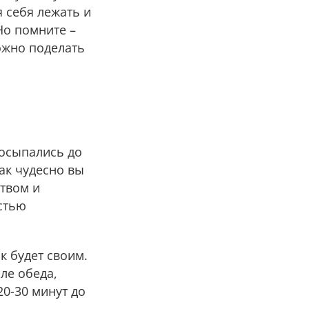
я себя лежать и
Но помните –
ожно поделать
росыпались до
как чудесно вы
ством и
стью
 будет своим.
ле обеда,
20-30 минут до