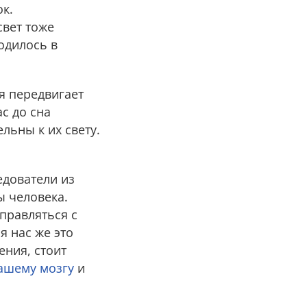
ок.
свет тоже
одилось в
я передвигает
с до сна
льны к их свету.
дователи из
ы человека.
правляться с
я нас же это
ения, стоит
ашему мозгу
и