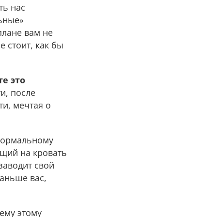
ть нас
льные»
плане вам не
е стоит, как бы
те это
и, после
ти, мечтая о
 нормальному
ющий на кровать
заводит свой
аньше вас,
сему этому