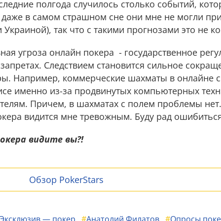
следние полгода случилось столько событий, котор
 даже в самом страшном сне они мне не могли при
Украиной), так что с такими прогнозами это не ко 
ная угроза онлайн покера - государственное регу
запретах. Следствием становится сильное сокращ
ры. Например, коммерческие шахматы в онлайне с
зисе именно из-за продвинутых компьютерных техн
телям. Причем, в шахматах с полем проблемы нет
окера видится мне тревожным. Буду рад ошибиться
окера видите вы?!
Обзор PokerStars
Эксклюзив — покер
#
Анатолий Филатов
#
Опросы поке