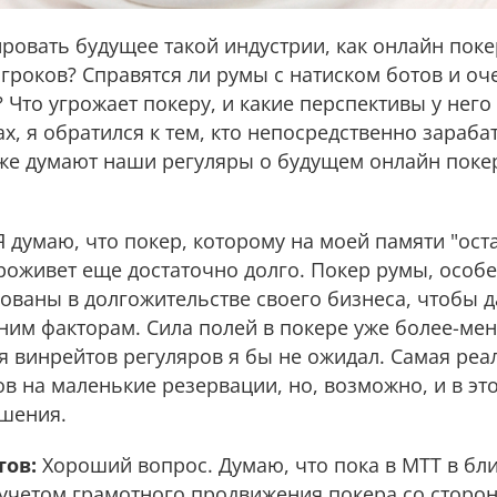
ровать будущее такой индустрии, как онлайн поке
игроков? Справятся ли румы с натиском ботов и о
? Что угрожает покеру, и какие перспективы у него
ах, я обратился к тем, кто непосредственно зараба
 же думают наши регуляры о будущем онлайн поке
 думаю, что покер, которому на моей памяти "оста
проживет еще достаточно долго. Покер румы, особ
ваны в долгожительстве своего бизнеса, чтобы д
им факторам. Сила полей в покере уже более-мене
винрейтов регуляров я бы не ожидал. Самая реал
ов на маленькие резервации, но, возможно, и в э
чшения.
тов:
Хороший вопрос. Думаю, что пока в МТТ в б
 учетом грамотного продвижения покера со сторо