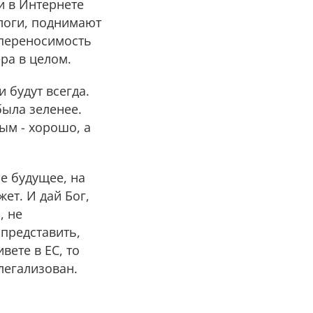
и в Интернете
лoги, поднимают
епереносимость
ра в целом.
 будут всегда.
была зеленее.
ным - хорошо, а
ое будущее, на
ет. И дай Бог,
, не
 представить,
вете в ЕС, то
 легализован.