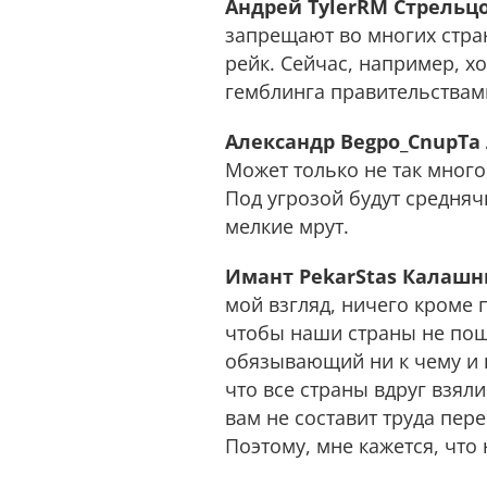
Андрей TylerRM Стрельцо
запрещают во многих стра
рейк. Сейчас, например, х
гемблинга правительствами
Александр Begpo_CnupTa
Может только не так много,
Под угрозой будут среднячк
мелкие мрут.
Имант PekarStas Калашн
мой взгляд, ничего кроме 
чтобы наши страны не пошл
обязывающий ни к чему и н
что все страны вдруг взяли
вам не составит труда пере
Поэтому, мне кажется, что