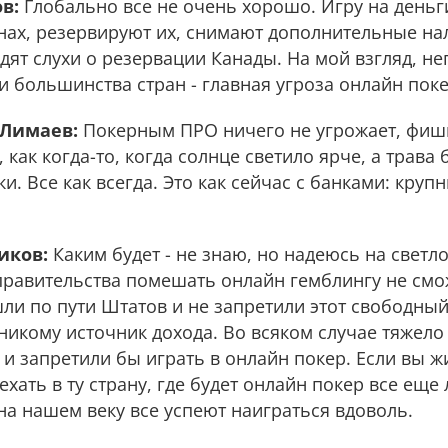
в:
Глобально все не очень хорошо. Игру на дeньг
нах, резервируют их, снимают дополнительные нa
одят слухи о резервации Канады. На мой взгляд, н
 большинства стран - главная угроза онлайн поке
 Лимаев:
Покерным ПРО ничего не угрожает, фиши
 как когда-то, когда солнце светило ярче, а трава 
и. Все как всегда. Это как сейчас с банками: круп
иков:
Каким будет - не знаю, но надеюсь на светл
правительства помешать онлайн гемблингу не смож
и по пути Штатов и не запретили этот свободный
икому источник дохода. Во всяком случае тяжело
 и запретили бы играть в онлайн покер. Если вы жи
ехать в ту страну, где будет онлайн покер все еще
 на нашем веку все успеют наиграться вдоволь.