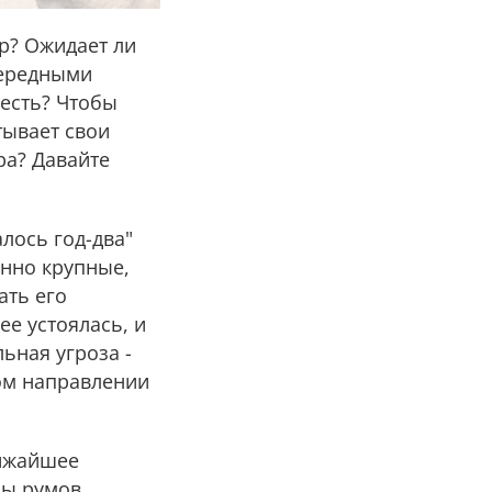
р? Ожидает ли
чередными
 есть? Чтобы
тывает свои
ра? Давайте
лось год-два"
енно крупные,
ать его
е устоялась, и
ьная угроза -
том направлении
лижайшее
ны румов.