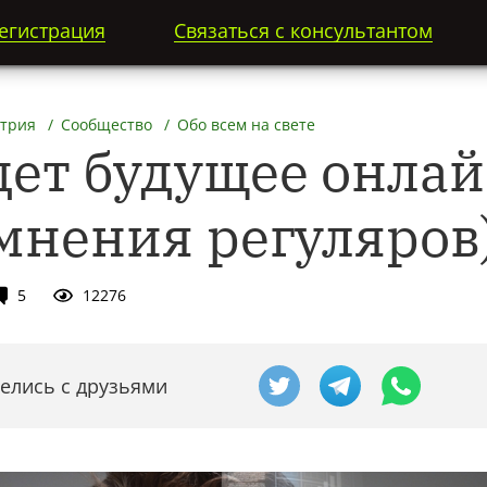
егистрация
Связаться с консультантом
трия
Сообщество
Обо всем на свете
дет будущее онла
(мнения регуляров
5
12276
елись с друзьями