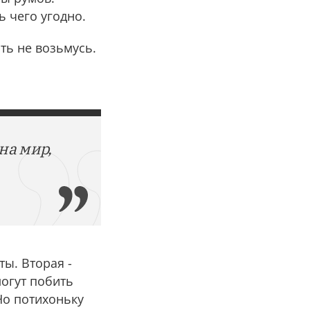
ь чего угодно.
ть не возьмусь.
на мир,
ы. Вторая -
могут побить
Но потихоньку