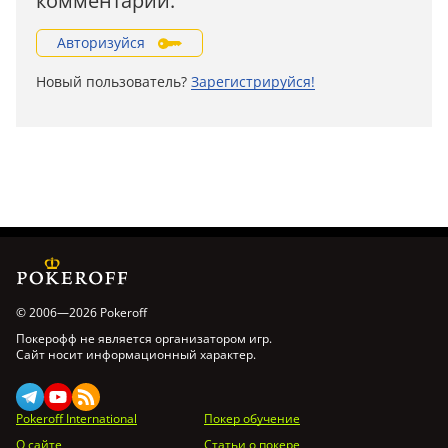
комментарии.
Авторизуйся
Новый пользователь?
Зарегистрируйся!
© 2006—2026 Pokeroff
Покерофф не является организатором игр.
Сайт носит информационный характер.
Pokeroff International
Покер обучение
О сайте
Статьи о покере