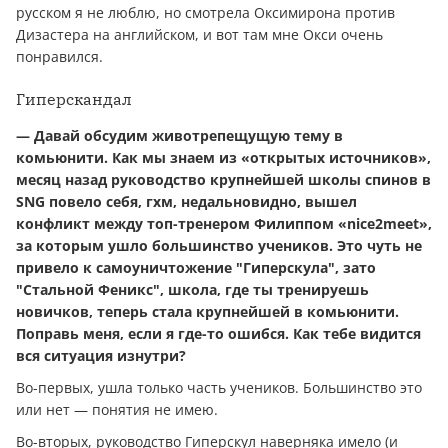
русском я не люблю, но смотрела Оксимирона против
Дизастера на английском, и вот там мне Окси очень
понравился.
Гиперскандал
— Давай обсудим животрепещущую тему в
комьюнити. Как мы знаем из «открытых источников»,
месяц назад руководство крупнейшей школы спинов в
SNG повело себя, гхм, недальновидно, вышел
конфликт между топ-тренером Филиппом «nice2meet»,
за которым ушло большинство учеников. Это чуть не
привело к самоуничтожение "Гиперскула", зато
"Стальной Феникс", школа, где ты тренируешь
новичков, теперь стала крупнейшей в комьюнити.
Поправь меня, если я где-то ошибся. Как тебе видится
вся ситуация изнутри?
Во-первых, ушла только часть учеников. Большинство это
или нет — понятия не имею.
Во-вторых, руководство Гиперскул наверняка имело (и