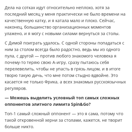
Дела на сотках идут относительно неплохо, хотя за
последний месяц у меня практически не было времени на
качественную катку, и я катала мало и плохо. Сейчас,
наконец, большинство организационных моментов
улажено, и я могу с новыми силами вернуться за столы.
С Димой поиграть удалось. С одной стороны попадаться с
ним за столом всегда было радостно, ведь мы из одного
пула, с другой — против любого знакомого человека я
почему-то теряю свою А-игру, сразу пытаюсь себя
перелевелить, чтобы не упасть в грязь лицом, и в итоге
творю такую дичь, что мне потом стыдно вдвойне. Это
касается не только Фрика, а всех знакомых русскоязычных
регуляров.
— Можешь выделить условный топ самых сложных
оппонентов элитного лимита Spin&Go?
Топ-1 самый сложный оппонент — это я сама, потому что
такой откровенной херни за столами, кажется, не творит
больше никто.