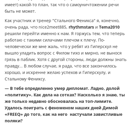
имеет) какой-то план, так что о самоуничтожении речи
быть не может.
Как участник и тренер "Стального Феникса" я, конечно,
очень рада, что nice2meet885,
rhythmstars
и
Тema2010
решили перейти именно к нам. Я горжусь тем, что теперь
работаю с такими силачами плечом к плечу. По-
человечески же мне жаль, что у ребят из Гиперскул не
вышло уладить вопрос с Филом тихо и мирно, не вынося
грязь в паблик. Хотя с другой стороны, люди должны знать
правду... В любом случае, я рада, что все закончилось
хорошо, и искренне желаю успехов и Гиперскулу, и
Стальному Фениксу.
— В тебе определенно умер дипломат. Ладно, долой
«политику». Как дела на сотках? Насколько я знаю, ты
же только недавно обосновалась на топ-лимите.
Удалось поиграть с феноменом наших дней Димой
«FREEQ» до того, как на него настучали завистливые
поляки?