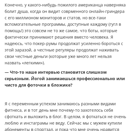
Конечно, у какого-нибудь пожилого американца наверняка
болит душа, когда он видит соврменного онлайн-гриндера
с его миллионом мониторов и статов, но все-таки
вспомогательные программы, доступные каждому (гугл в
помощь!) это совсем не то же самое, что боты, которые
фактически принимают решения вместо человека. Я
надеюсь, что покер-румы продолжат усиленно бороться с
этой заразой, а честные регуляры продолжат наживать
свои честные дeньги (которые уже много лет нельзя
назвать «легкими»).
— Что-то наше интервью становится слишком
серьезным. Йогой занимаешься профессионально или
чисто для фоточки в бложике?
Я с переменным успехом занимаюсь разными видами
фитнеса, и в тот день мне почему-то захотелось себя
сфоткать и выложить в блог. В целом, я фоткаться не очень
люблю и инстаграмы не веду. Сейчас мы с мужем купили
абонементы в спортзал, и пока что мне очень нравится