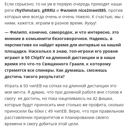
Если серьезно, то на ум в первую очередь приходят наши
реги
rhythmstars
,
gRRRiz
и
Филипп nice2meet885
, против
которых мне всегда очень и очень тяжело. К счастью, мы с
ними, кажется, играем в разное время, йухуу!
— Филипп, конечно, самородок, и что интересно, это
мнение в комьюнити безоговорочное. Надеюсь, в
перспективе он найдет время для интервью на нашей
площадке. Насколько я знаю, топ-игроки его уровня
играют в 50 ChipEV на длинной дистанции и в наше
время это что-то Священного Грааля, к которому
стремятся все спинеры. Как думаешь, сможешь
достичь такого результата?
Играть в 50 чипЕВ на сотках на длинной дистанции это
моя мечта. Я думаю, что при должной работе вне столов я
смогу ее достичь, но пока нацеливаюсь на 42 фишки,
которые будут приносить мне столько же профита, сколько
приносили бы 60ки с 49 чипЕВ. Верю, что при правильном
расставлении приоритетов и планировании своего
времени я смогу добиться этой цели.