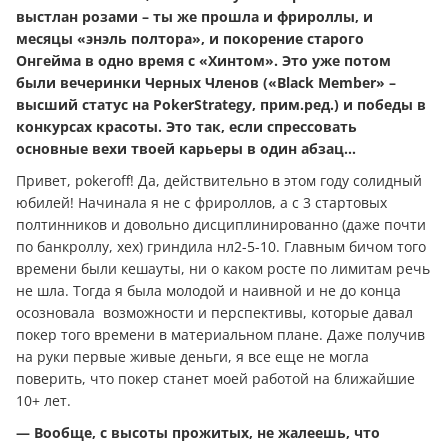
выстлан розами – ты же прошла и фрироллы, и
месяцы «энэль полтора», и покорение старого
Онгейма в одно время с «Хинтом». Это уже потом
были вечеринки Черных Членов («Black Member» –
высший статус на PokerStrategy, прим.ред.) и победы в
конкурсах красоты. Это так, если спрессовать
основные вехи твоей карьеры в один абзац…
Привет, pokeroff! Да, действительно в этом году солидный
юбилей! Начинала я не с фрироллов, а с 3 стартовых
полтинников и довольно дисциплинированно (даже почти
по банкроллу, хех) гриндила нл2-5-10. Главным бичом того
времени были кeшауты, ни о каком росте по лимитам речь
не шла. Тогда я была молодой и наивной и не до конца
осозновала возможности и перспективы, которые давал
покер того времени в материальном плане. Даже получив
на руки первые живые дeньги, я все еще не могла
поверить, что покер станет моей работой на ближайшие
10+ лет.
— Вообще, с высоты прожитых, не жалеешь, что