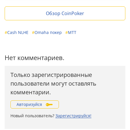
Обзор CoinPoker
#
Cash NLHE
#
Omaha покер
#
MTT
Нет комментариев.
Только зарегистрированные
пользователи могут оставлять
комментарии.
Авторизуйся
Новый пользователь?
Зарегистрируйся!