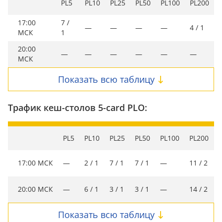
PL5
PL10
PL25
PL50
PL100
PL200
17:00
7 /
—
—
—
—
4 / 1
МСК
1
20:00
—
—
—
—
—
—
МСК
Показать всю таблицу
Трафик кеш-столов 5-card PLO:
PL5
PL10
PL25
PL50
PL100
PL200
17:00 МСК
—
2 / 1
7 / 1
7 / 1
—
11 / 2
20:00 МСК
—
6 / 1
3 / 1
3 / 1
—
14 / 2
Показать всю таблицу