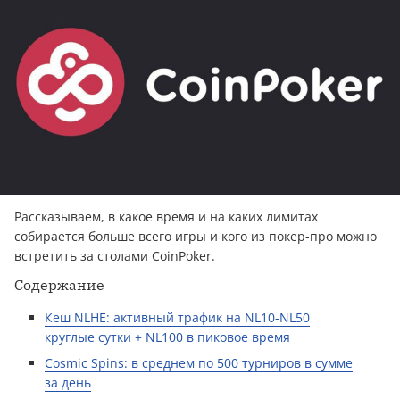
Рассказываем, в какое время и на каких лимитах
собирается больше всего игры и кого из покер-про можно
встретить за столами CoinPoker.
Содержание
Кеш NLHE: активный трафик на NL10-NL50
круглые сутки + NL100 в пиковое время
Cosmic Spins: в среднем по 500 турниров в сумме
за день