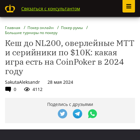
Связаться с консультантом
Главная
Покер онлайн
Покер румы
Большие турниры по покеру
Кеш до NL200, оверлейные МТТ
и серийники по $10K: какая
игра есть на CoinPoker в 2024
году
SakutaAleksandr
28 мая 2024
0
4112
Поделись с друзьями