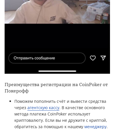
Преимущества регистрации на CoinPoker от
Покерофф
Поможем пополнить счёт и вывести средства
через
агентскую кассу
. В качестве основного
метода платежа CoinPoker использует
криптовалюту. Если вы не дружите с криптой,
обратитесь за помощью к нашему
менеджеру
.