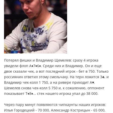
Потерял фишки и Владимир Щемелев: сразу 4 игрока
увидели флоп A♦7♦6♦. Среди них и Владимир. Он и еще
двое сказали чек, а вот последний игрок - бет в 750. Только
россиянин ответил этому смельчаку. На терн ложится 3♣, и
Владимир чек-колл 1 750, а на ривере приходит A♥.
Шемелев снова чек-колл 5 750 и, к сожалению, оппонент
показывает T♦8♦... стек нашего игрока упал до 38 000.
Через пару минут появляются чипкаунты наших игроков:
Илья Городецкий - 70 000, Александр Кострицын - 65 000,