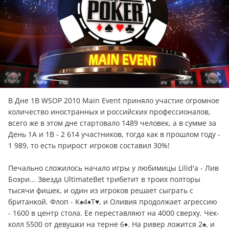
В Дне 1В WSOP 2010 Main Event приняло участие огромное
количество иностранных и российских профессионалов,
всего же в этом дне стартовало 1489 человек, а в сумме за
День 1А и 1В - 2 614 участников, тогда как в прошлом году -
1 989, то есть прирост игроков составил 30%!
Печально сложилось начало игры у любимицы Lilid'а - Лив
Боэри... Звезда UltimateBet трибетит в троих полторы
тысячи фишек, и один из игроков решает сыграть с
британкой. Флоп - K♠4♦T♥, и Оливия продолжает агрессию
- 1600 в центр стола. Ее переставляют на 4000 сверху. Чек-
колл 5500 от девушки на терне 6♦. На ривер ложится 2♠, и