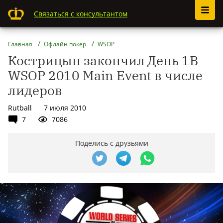
Связаться с консультантом
Главная
Офлайн покер
WSOP
Кострицын закончил День 1В
WSOP 2010 Main Event в числе
лидеров
Rutball
7 июля 2010
7
7086
Поделись с друзьями