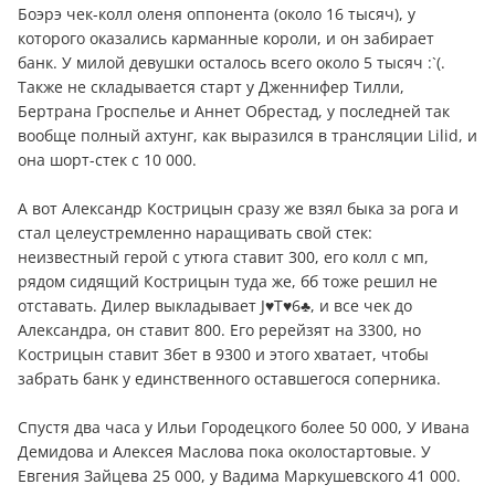
Боэрэ чек-колл оленя оппонента (около 16 тысяч), у
которого оказались карманные короли, и он забирает
банк. У милой девушки осталось всего около 5 тысяч :`(.
Также не складывается старт у Дженнифер Тилли,
Бертрана Гроспелье и Аннет Обрестад, у последней так
вообще полный ахтунг, как выразился в трансляции Lilid, и
она шорт-стек с 10 000.
А вот Александр Кострицын сразу же взял быка за рога и
стал целеустремленно наращивать свой стек:
неизвестный герой с утюга ставит 300, его колл с мп,
рядом сидящий Кострицын туда же, бб тоже решил не
отставать. Дилер выкладывает J♥T♥6♣, и все чек до
Александра, он ставит 800. Его ререйзят на 3300, но
Кострицын ставит 3бет в 9300 и этого хватает, чтобы
забрать банк у единственного оставшегося соперника.
Спустя два часа у Ильи Городецкого более 50 000, У Ивана
Демидова и Алексея Маслова пока околостартовые. У
Евгения Зайцева 25 000, у Вадима Маркушевского 41 000.