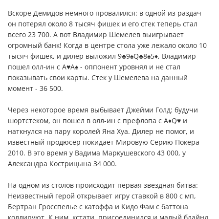
Вскоре Демидов немного провалился: в одной из раздач
он потерял около 8 тысяч фишек и его стек теперь стал
всего 23 700. А вот Владимир Шемелев выигрывает
огромный банк! Когда в центре стола уже лежало около 10
тысяч фишек, и дилер выложил 9♣9♠Q♣8♠5♦, Владимир
пошел олл-ин с A♥A♠ - оппонент уровнял и не стал
показывать свои карты. Стек у Шемелева на данный
момент - 36 500.
Через некоторое время выбывает Джейми Голд: будучи
шортстеком, он пошел в олл-ин с префлопа с A♦Q♥ и
наткнулся на пару королей Яна Хуа. Дилер не помог, и
известный продюсер покидает Мировую Серию Покера
2010. В это время у Вадима Маркушевского 43 000, у
Александра Кострицына 34 000.
На одном из столов происходит первая звездная битва:
Неизвестный герой открывает игру ставкой в 800 с мп,
Бертран Гросспелье с катоффа и Кидо Фам с баттона
коллируют. К ним, кстати, присоединился и малый блайнд.