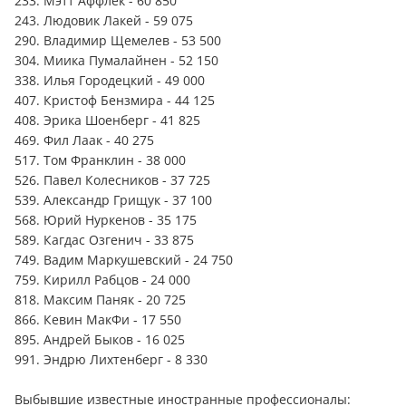
233. Мэтт Аффлек - 60 850
243. Людовик Лакей - 59 075
290. Владимир Щемелев - 53 500
304. Миика Пумалайнен - 52 150
338. Илья Городецкий - 49 000
407. Кристоф Бензмира - 44 125
408. Эрика Шоенберг - 41 825
469. Фил Лаак - 40 275
517. Том Франклин - 38 000
526. Павел Колесников - 37 725
539. Александр Грищук - 37 100
568. Юрий Нуркенов - 35 175
589. Кагдас Озгенич - 33 875
749. Вадим Маркушевский - 24 750
759. Кирилл Рабцов - 24 000
818. Максим Паняк - 20 725
866. Кевин МакФи - 17 550
895. Андрей Быков - 16 025
991. Эндрю Лихтенберг - 8 330
Выбывшие известные иностранные профессионалы: