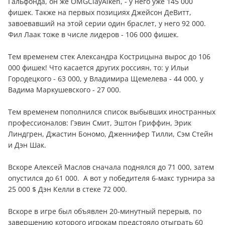
Гальфонда, он же OMGClayAiken, - у него уже 145 000
фишек. Также на первых позициях Джейсон ДеВитт,
завоевавший на этой серии один браслет, у него 92 000.
Фил Лаак тоже в числе лидеров - 106 000 фишек.
Тем временем стек Александра Кострицына вырос до 106
000 фишек! Что касается других россиян, то: у Ильи
Городецкого - 63 000, у Владимира Щемелева - 44 000, у
Вадима Маркушевского - 27 000.
Тем временем пополнился список выбывших иностранных
профессионалов: Гэвин Смит, Эштон Гриффин, Эрик
Линдгрен, Джастин Бономо, Дженнифер Тилли, Сэм Стейн
и Дэн Шак.
Вскоре Алексей Маслов сначала поднялся до 71 000, затем
опустился до 61 000. А вот у победителя 6-макс турнира за
25 000 $ Дэн Келли в стеке 72 000.
Вскоре в игре был объявлен 20-минутный перерыв, по
завершению которого игрокам предстояло отыграть 60