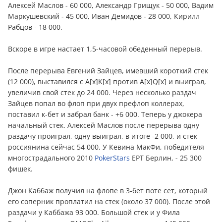
Алексей Маслов - 60 000, Александр Грищук - 50 000, Вадим
Маркушевский - 45 000, Иван Демидов - 28 000, Кирилл
Рабцов - 18 000.
Вскоре в игре настает 1,5-часовой обеденный перерыв.
После перерыва Евгений Зайцев, имевший короткий стек
(12 000), выставился с A[x]K[x] против A[x]Q[x] и выиграл,
увеличив свой стек до 24 000. Через несколько раздач
Зайцев попал во флоп при двух префлоп коллерах,
поставил к-бет и забрал банк - +6 000. Теперь у джокера
начальный стек. Алексей Маслов после перерыва одну
раздачу проиграл, одну выиграл, в итоге -2 000, и стек
россиянина сейчас 54 000. У Кевина МакФи, победителя
многострадального 2010
PokerStars
EPT Берлин, - 25 300
фишек.
Джон Каббаж получил на флопе в 3-бет поте сет, который
его соперник проплатил на стек (около 37 000). После этой
раздачи у Каббажа 93 000. Большой стек и у Фила