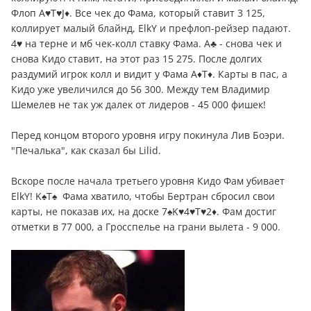
Флоп A♥T♥J♦. Все чек до Фама, который ставит 3 125,
коллирует малый блайнд, ElkY и префлоп-рейзер падают.
4♥ на терне и мб чек-колл ставку Фама. A♣ - снова чек и
снова Кидо ставит, на этот раз 15 275. После долгих
раздумий игрок колл и видит у Фама A♦T♦. Карты в пас, а
Кидо уже увеличился до 56 300. Между тем Владимир
Шемелев не так уж далек от лидеров - 45 000 фишек!
Перед концом второго уровня игру покинула Лив Боэри.
"Печалька", как сказал бы Lilid.
Вскоре после начала третьего уровня Кидо Фам убивает
ElkY! K♠T♠ Фама хватило, чтобы Бертран сбросил свои
карты, не показав их, на доске 7♠K♥4♥T♥2♦. Фам достиг
отметки в 77 000, а Гросспелье на грани вылета - 9 000.