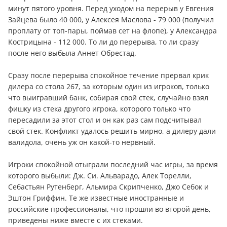
минут пятого уровня. Перед уходом на перерыв у Евгения
Зайцева было 40 000, у Алексея Маслова - 79 000 (получил
проплату от топ-пары, поймав сет на флопе), у Александра
Кострицына - 112 000. То ли до перерыва, то ли сразу
после него выбыла Аннет Обрестад.
Сразу после перерыва спокойное течение прервал крик
дилера со стола 267, за которым один из игроков, только
что выигравший банк, собирая свой стек, случайно взял
фишку из стека другого игрока, которого только что
пересадили за этот стол и он как раз сам подсчитывал
свой стек. Конфликт удалось решить мирно, а дилеру дали
валидола, очень уж он какой-то нервный.
Игроки спокойной отыграли последний час игры, за время
которого выбыли: Дж. Си. Альварадо, Алек Торелли,
Себастьян Рутенберг, Альмира Скрипченко, Джо Себок и
Эштон Гриффин. Те же известные иностранные и
российские профессионалы, что прошли во второй день,
приведены ниже вместе с их стеками.