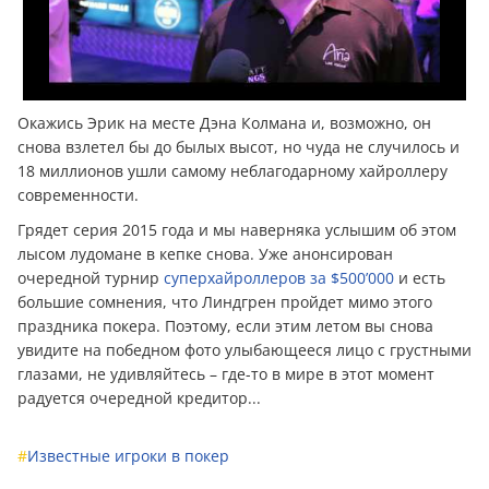
Окажись Эрик на месте Дэна Колмана и, возможно, он
снова взлетел бы до былых высот, но чуда не случилось и
18 миллионов ушли самому неблагодарному хайроллеру
современности.
Грядет серия 2015 года и мы наверняка услышим об этом
лысом лудомане в кепке снова. Уже анонсирован
очередной турнир
суперхайроллеров за $500’000
и есть
большие сомнения, что Линдгрен пройдет мимо этого
праздника покера. Поэтому, если этим летом вы снова
увидите на победном фото улыбающееся лицо с грустными
глазами, не удивляйтесь – где-то в мире в этот момент
радуется очередной кредитор...
#
Известные игроки в покер