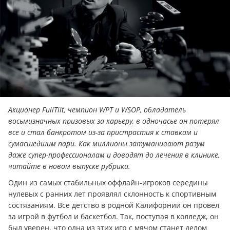
Акционер FullTilt, чемпион WPT и WSOP, обладатель
восьмизначных призовых за карьеру, в одночасье он потерял
все и стал банкротом из-за пристрастия к ставкам и
сумасшедшим пари. Как миллионы затуманивают разум
даже супер-профессионалам и доводят до лечения в клинике,
читайте в новом выпуске рубрики.
Один из самых стабильных оффлайн-игроков середины
нулевых с ранних лет проявлял склонность к спортивным
состязаниям. Все детство в родной Калифорнии он провел
за игрой в футбол и баскетбол. Так, поступая в колледж, он
был уверен, что одна из этих игр с мячом станет делом