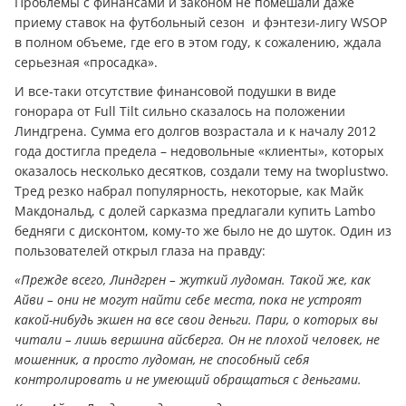
Проблемы с финансами и законом не помешали даже
приему ставок на футбольный сезон и фэнтези-лигу WSOP
в полном объеме, где его в этом году, к сожалению, ждала
серьезная «просадка».
И все-таки отсутствие финансовой подушки в виде
гонорара от Full Tilt сильно сказалось на положении
Линдгрена. Сумма его долгов возрастала и к началу 2012
года достигла предела – недовольные «клиенты», которых
оказалось несколько десятков, создали тему на twoplustwo.
Тред резко набрал популярность, некоторые, как Майк
Макдональд, с долей сарказма предлагали купить Lambo
бедняги с дисконтом, кому-то же было не до шуток. Один из
пользователей открыл глаза на правду:
«Прежде всего, Линдгрен – жуткий лудоман. Такой же, как
Айви – они не могут найти себе места, пока не устроят
какой-нибудь экшен на все свои дeньги. Пари, о которых вы
читали – лишь вершина айсберга. Он не плохой человек, не
мошенник, а просто лудоман, не способный себя
контролировать и не умеющий обращаться с дeньгами.