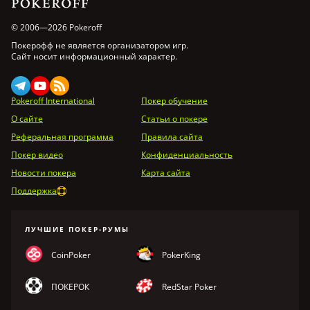
© 2006—2026 Pokeroff
Покерофф не является организатором игр.
Сайт носит информационный характер.
Pokeroff International
Покер обучение
О сайте
Статьи о покере
Реферальная программа
Правила сайта
Покер видео
Конфиденциальность
Новости покера
Карта сайта
Поддержка
ЛУЧШИЕ ПОКЕР-РУМЫ
CoinPoker
PokerKing
ПОКЕРОК
RedStar Poker