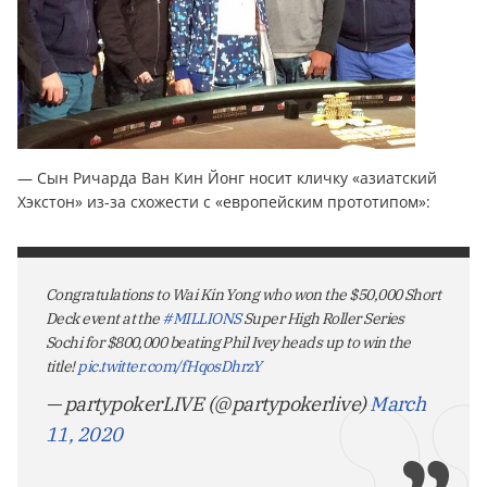
— Сын Ричарда Ван Кин Йонг носит кличку «азиатский
Хэкстон» из-за схожести с «европейским прототипом»:
Congratulations to Wai Kin Yong who won the $50,000 Short
Deck event at the
#MILLIONS
Super High Roller Series
Sochi for $800,000 beating Phil Ivey heads up to win the
title!
pic.twitter.com/fHqosDhrzY
— partypokerLIVE (@partypokerlive)
March
11, 2020