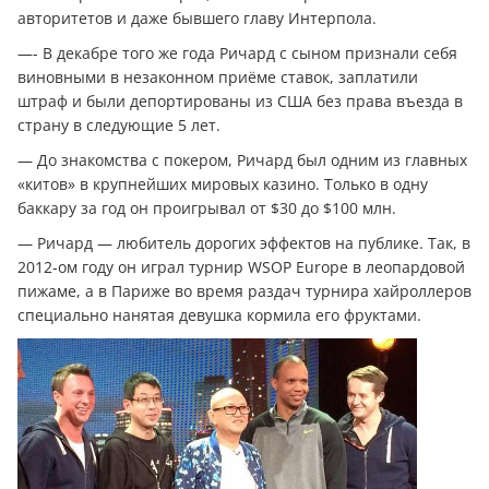
авторитетов и даже бывшего главу Интерпола.
—- В декабре того же года Ричард с сыном признали себя
виновными в незаконном приёме ставок, заплатили
штраф и были депортированы из США без права въезда в
страну в следующие 5 лет.
— До знакомства с покером, Ричард был одним из главных
«китов» в крупнейших мировых казино. Только в одну
баккару за год он проигрывал от $30 до $100 млн.
— Ричард — любитель дорогих эффектов на публике. Так, в
2012-ом году он играл турнир WSOP Europe в леопардовой
пижаме, а в Париже во время раздач турнира хайроллеров
специально нанятая девушка кормила его фруктами.