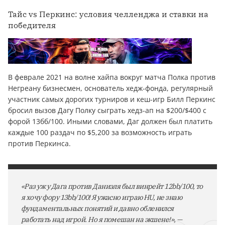
Тайс vs Перкинс: условия челленджа и ставки на
победителя
В феврале 2021 на волне хайпа вокруг матча Полка против
Негреану бизнесмен, основатель хедж-фонда, регулярный
участник самых дорогих турниров и кеш-игр Билл Перкинс
бросил вызов Дагу Полку сыграть хедз-ап на $200/$400 с
форой 13бб/100. Иными словами, Даг должен был платить
каждые 100 раздач по $5,200 за возможность играть
против Перкинса.
«Раз уж у Дага против Даниэля был винрейт 12bb/100, то
я хочу фору 13bb/100! Я ужасно играю HU, не знаю
фундаментальных понятий и давно обленился
работать над игрой. Но я помешан на экшене!», —