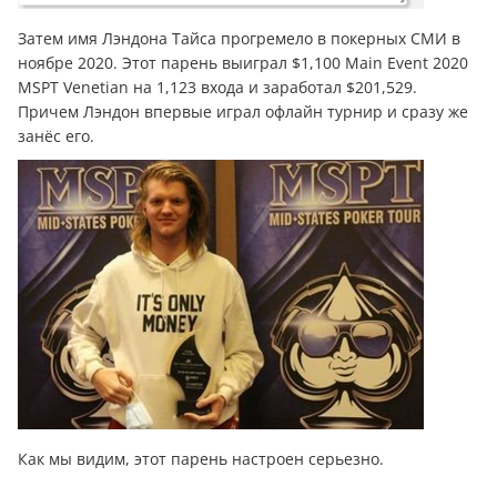
Затем имя Лэндона Тайса прогремело в покерных СМИ в
ноябре 2020. Этот парень выиграл $1,100 Main Event 2020
MSPT Venetian на 1,123 входа и заработал $201,529.
Причем Лэндон впервые играл офлайн турнир и сразу же
занёс его.
Как мы видим, этот парень настроен серьезно.