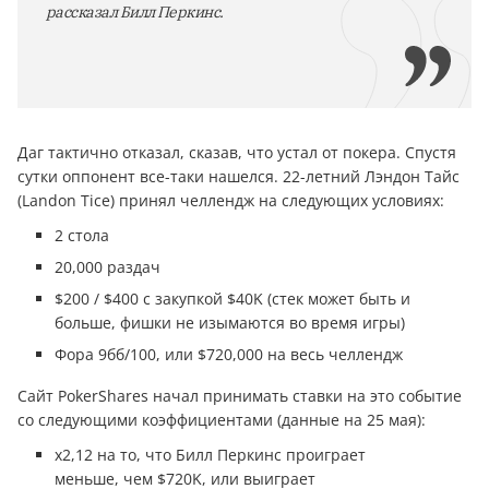
рассказал Билл Перкинс.
Даг тактично отказал, сказав, что устал от покера. Спустя
сутки оппонент все-таки нашелся. 22-летний Лэндон Тайс
(Landon Tice) принял челлендж на следующих условиях:
2 стола
20,000 раздач
$200 / $400 с закупкой $40K (стек может быть и
больше, фишки не изымаются во время игры)
Фора 9бб/100, или $720,000 на весь челлендж
Сайт PokerShares начал принимать ставки на это событие
со следующими коэффициентами (данные на 25 мая):
х2,12 на то, что Билл Перкинс проиграет
меньше, чем $720K, или выиграет