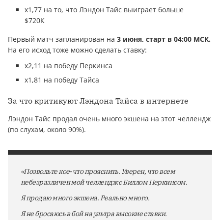
х1,77 на то, что Лэндон Тайс выиграет больше
$720К
Первый матч запланирован на
3 июня, старт в 04:00 МСК.
На его исход тоже можно сделать ставку:
х2,11 на победу Перкинса
х1,81 на победу Тайса
За что критикуют Лэндона Тайса в интернете
Лэндон Тайс продал очень много экшена на этот челлендж
(по слухам, около 90%).
«Позвольте кое-что прояснить. Уверен, что всем
небезразличен мой челлендж с Биллом Перкинсом.
Я продаю много экшена. Реально много.
Я не бросаюсь в бой на ультра высокие ставки.