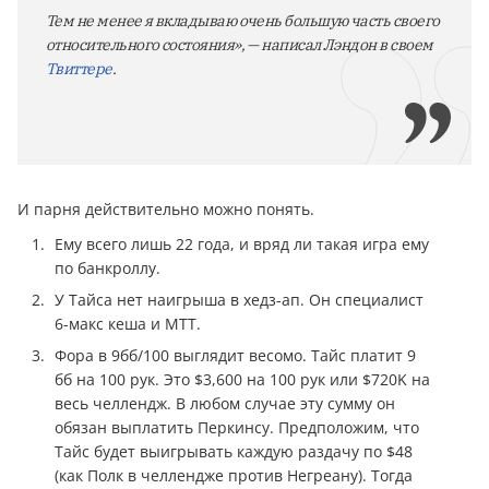
Тем не менее я вкладываю очень большую часть своего
относительного состояния», — написал Лэндон в своем
Твиттере
.
И парня действительно можно понять.
Ему всего лишь 22 года, и вряд ли такая игра ему
по банкроллу.
У Тайса нет наигрыша в хедз-ап. Он специалист
6-макс кеша и МТТ.
Фора в 9бб/100 выглядит весомо. Тайс платит 9
бб на 100 рук. Это $3,600 на 100 рук или $720K на
весь челлендж. В любом случае эту сумму он
обязан выплатить Перкинсу. Предположим, что
Тайс будет выигрывать каждую раздачу по $48
(как Полк в челлендже против Негреану). Тогда