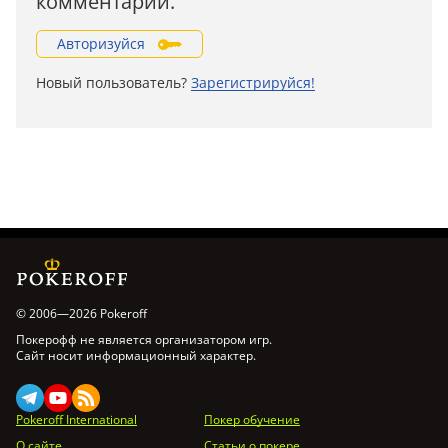
комментарии.
Авторизуйся
Новый пользователь?
Зарегистрируйся!
© 2006—2026 Pokeroff
Покерофф не является организатором игр.
Сайт носит информационный характер.
Pokeroff International
Покер обучение
О сайте
Статьи о покере