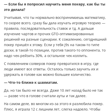
— Если бы я попросил научить меня покеру, как бы ты
это делала?
Учитывая, что ты нормально воспринимаешь математику,
то скорее всего, сразу бы дала изучать игровую теорию —
правила, последовательность ставок и тд. А дальше
изучение чартов и прочих GTO-оптимизированных
решений на разные сценарии. К сожалению, сегодняшний
покер пришёл к этому. Если у тебя J9s на таком-то типе
доски, в такой-то позиции, против такого-то оппонента, то
надо чек-рейзить 30%, а остальное чек-коллить.
С появлением солверов покер превратился в игру, где
люди имеют все ответы. Осталось только заучить их и
удержать в голове как можно большее количество.
— Что-то ближе к шахматам.
Да, но так было не всегда. Даже 10 лет назад было не так
— разве что в голове считали ауты и так далее.
На самом деле, во многом из-за этого я разлюбила покер.
Плюс, я играла 12 с лишним лет, слегка надоело. Чтобы