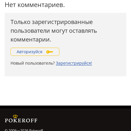
Нет комментариев.
Только зарегистрированные
пользователи могут оставлять
комментарии.
Авторизуйся
Новый пользователь?
Зарегистрируйся!
© 2006—2026 Pokeroff