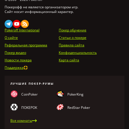
Покерофф не является организатором игр.
Сайт носит информационный характер.
Pokeroff International
Покер обучение
О сайте
Статьи о покере
Реферальная программа
Правила сайта
Покер видео
Конфиденциальность
Новости покера
Карта сайта
Поддержка
ЛУЧШИЕ ПОКЕР-РУМЫ
CoinPoker
PokerKing
ПОКЕРОК
RedStar Poker
Все комнаты