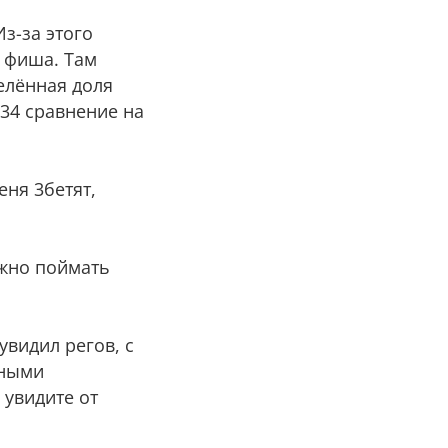
з-за этого
о фиша. Там
делённая доля
 34 сравнение на
еня 3бетят,
ужно поймать
увидил регов, с
ьными
 увидите от