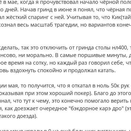
ё в мае, когда я прочувствовал начало чёрной по
о дней. Начав гринд в июне я понял, что чёрная п
 жёсткий спаринг с ней. Учитывая то, что Кик(тай)
 осознал весь масштаб трагедии, но вариантов коне
елать, так это отключить от гринда столы нл400, т
ансово, ни морально. В самые поршивые минуты, 
ое время на сотку, но каждый раз говорил себе, ч
овь вздохнуть спокойно и продолжал катать.
ии мая, то получится, что я откатал в ноль 50к рук
показывая при этом хороший покер). Благо до этог
знал, что тут к чему, это конечно помогало верить 
, как доезжает очередное "бэкдорное карэ дро" (э
акого доезда).