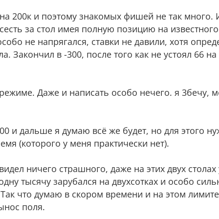
 на 200к и поэтому знакомых фишей не так много. И
дсесть за стол имея полную позицию на известног
особо не напрягался, ставки не давили, хотя опре
. Закончил в -300, после того как не устоял 66 на
режиме. Даже и написать особо нечего. я 3бечу, м
00 и дальше я думаю всё же будет, но для этого н
емя (которого у меня практически нет).
идел ничего страшного, даже на этих двух столах 
одну тысячу зарубался на двухсотках и особо сил
 Так что думаю в скором времени и на этом лимите
ынос поля.