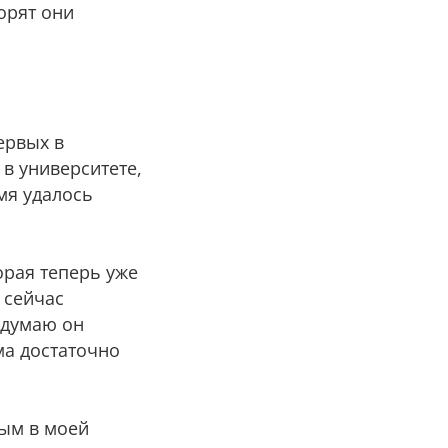
ворят они
ервых в
 в университете,
мя удалось
орая теперь уже
 сейчас
я думаю он
ма достаточно
ным в моей