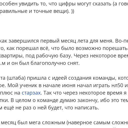
особен увидить то, что цифры могут сказать (а го
авильные и точные вещи). ))
, как завершился первый месяц лета для меня. Во-п
го, как порешал всё, что было возможно порешать
квартиры, под рабочую базу. Через некоторое вре
.м и он был благополучно снят.
а (штаба) пришла с идеей создания команды, кот
2ое. Мой ученик в начале июня начал играть нл50 и
 плюс на
старзах
. Так что через некоторое время 
тки. В целом о команде думаю закончу, ибо это те
 ещё не раз о ней будет, что написать.
то месяц был мега сложным (наверное самым слож