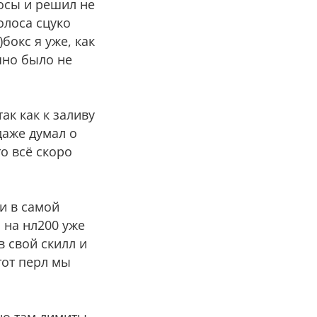
лосы и решил не
олоса сцуко
бокс я уже, как
чно было не
ак как к заливу
даже думал о
то всё скоро
 и в самой
о на нл200 уже
в свой скилл и
тот перл мы