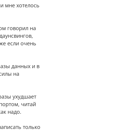
 и мне хотелось
том говорил на
 даунсвингов,
аже если очень
базы данных и в
силы на
разы ухудшает
портом, читай
ак надо.
написать только