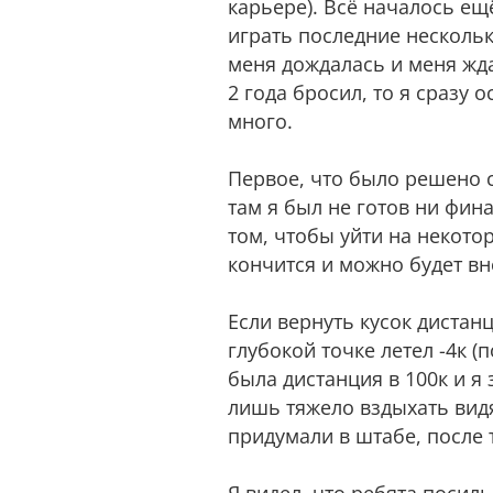
карьере). Всё началось ещ
играть последние нескольк
меня дождалась и меня ждал
2 года бросил, то я сразу
много.
Первое, что было решено сд
там я был не готов ни фин
том, чтобы уйти на некотор
кончится и можно будет вн
Если вернуть кусок дистанц
глубокой точке летел -4к (
была дистанция в 100к и я 
лишь тяжело вздыхать видя
придумали в штабе, после т