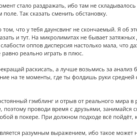
омент стало раздражать, ибо там не складывалось
 поле. Так сказать сменить обстановку.
о том, что у тебя даунсвинг не скончаемый. Я об э
казать и тут. На микролимитах не бывает затяжных
 слабости оппов дисперсия настолько мала, что д
ё равно реально играть в плюс.
рекращай раскисать, а лучше возьмись за анализ 
ние на те моменты, где ты фолдишь руки средней 
остоянный гэмблинг и отрыв от реального мира в 
, поэтому проводи время с друзьями, занимайся с
собой в покере. При должном подходе всё пойдёт, к
является разумным выражением, ибо такое может 