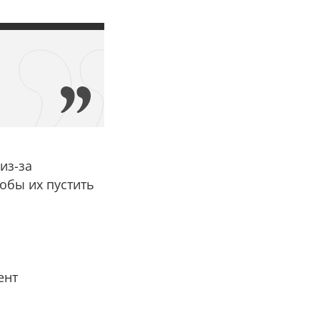
из-за
тобы их пустить
ент