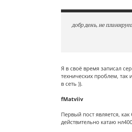
добр день, не планируе
Я в своё время записал се
технических проблем, так 
в сеть )).
fMatviiv
Первый пост является, ка
действительно катаю нл400