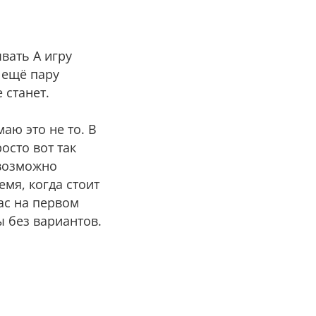
вать А игру
и ещё пару
 станет.
аю это не то. В
осто вот так
 возможно
емя, когда стоит
час на первом
ы без вариантов.