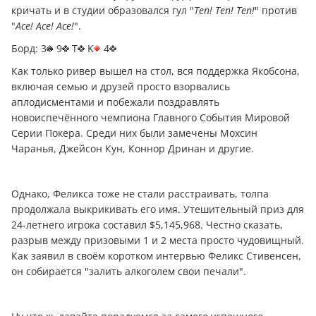
кричать и в студии образовался гул "
Ten! Ten! Ten!
" против
"
Ace! Ace! Ace!
".
Борд: 3
9
T
K
4
Как только ривер вышел на стол, вся поддержка Якобсона,
включая семью и друзей просто взорвались
аплодисментами и побежали поздравлять
новоиспечённого чемпиона Главного События Мировой
Серии Покера. Среди них были замечены Мохсин
Чаранья, Джейсон Кун, Коннор Дринан и другие.
Однако, Феликса тоже не стали расстраивать, толпа
продолжала выкрикивать его имя. Утешительный приз для
24-летнего игрока составил $5,145,968. Честно сказать,
разрыв между призовыми 1 и 2 места просто чудовищный.
Как заявил в своём коротком интервью Феликс Стивенсен,
он собирается "залить алкоголем свои печали".