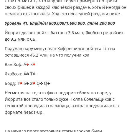
Стоит отметить, что Йоррит терял примерно по трети
своих фишек в каждой ключевой раздаче, хоть и иногда он
немного отыгрывался. Ход его последней раздачи ниже.
Уровень 41, Блайнды 800,000/1,600,000, анте 200,000
Йоррит делает рейз с баттона 3.6 млн, Якобсон ре-рэйзит
до 9.2 млн с СБ.
Подумав пару минут, ван Хоф решился пойти all-in на
оставшиеся 46.2 млн, на что получил кол
Ван Хоф: A
5
Якобсон: A
T
Борд: T
5
2
Q
Q
Несмотря на то, что флоп подарил обоим по паре, у
Йоррита всё стало только хуже. Толпа болельщиков с
теплотой проводила голландца, а игра продолжилась в
формате heads-up.
На начало противостояния стэки игроков были