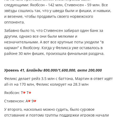
следующими: Якобсон - 142 млн, Стивенсен - 59 млн. Все
звёзды сошлись так, что у шведа были и фишки, и навыки,
и везение, чтобы продавить своего норвежского
оппонента.
Забавно было то, что Стивенсен забирал один банк за
другим, однако все они были мелкими и
незначительными. А вот все крупные поты уходили "в
карман" к Якобсону. Когда у Феликса уже оставалось в
районе 30 млн фишек, произошла финальная раздача.
Уровень 41, Блайнды 800,000/1,600,000, анте 200,000
Феликс делает рейз 3.5 млн с баттона, Мартин в ответ идёт
all-in на 170 млн, Феликс колирует на 28.3 млн
Якобсон: T
T
Стивенсен: A
9
У второго, насколько можно судить, было суровое
отставание и поэтому группы поддержки игроков начали