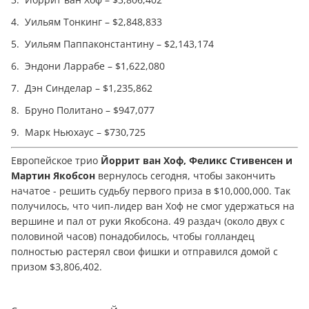
4.
Уильям Тонкинг – $2,848,833
5.
Уильям Паппаконстантину – $2,143,174
6.
Эндони Ларрабе – $1,622,080
7.
Дэн Синделар – $1,235,862
8.
Бруно Политано – $947,077
9.
Марк Ньюхаус – $730,725
Европейское трио
Йоррит ван Хоф, Феликс Стивенсен и
Мартин Якобсон
вернулось сегодня, чтобы закончить
начатое - решить судьбу первого приза в $10,000,000. Так
получилось, что чип-лидер ван Хоф не смог удержаться на
вершине и пал от руки Якобсона. 49 раздач (около двух с
половиной часов) понадобилось, чтобы голландец
полностью растерял свои фишки и отправился домой с
призом $3,806,402.