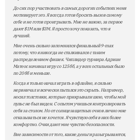
До сих пор участвовать в самых дорогих событиях меня
мотивирует эго. Я всегда готов бросить вызов самому
себе и не готов проигрывать. Мне не важно, за первое
дают $1M или $3M. Я просто хочу показать, что я
лучший.
Мне очень сильно запомнился финальный 9-max
потому, что я никогда не сталкивался с таким
распределением фишек. Чиплидер турнира Адриан
Матеос начинал игру со 125 бб, а у всех остальных было
по 20 бб и меньше.
Когда я только начал играть в офлайне, я сильно
нервничал и всячески пытался это скрыть. Например,
носил толстовки, которые прикрывали шею, чтобы мой
пульс не был виден. С опытом учишься контролировать
себя за столом. Но от солнцезащитных очков лично мне
отказываться не хочется. Я чувствую себя в них более
комфортно. Очки дают мне чувство безопасности.
Вне зависимости от того, какие деньги разыгрываются,