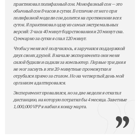
практиковал полифазный сон. Монофазный сон — это
обычный сон 8 часов в сутки. В отличие от него при
полифазной модели сон делится на протяжении всех
суток. Я практиковал одну из самых экстремальных
версий: 3 часа 40 минут бодрствования и 20 минут сна.
Суммарно за сутки я спал 120 минут.
Чтобы у меня всё получилось, я заручился поддержкой
двух своих друзей. В начале эксперимента они меня
силой будили и садили за компьютер. Первые три дня я
не мог заснуть в эти 20-минутные промежутки и
отрубался прямо за столом. Но на четвертый день мой
организм адаптировался.
Эксперимент провалился, но за две недели я откатал
дистанцию, на которую потратил бы 4 месяца. Заветные
1,000,000 VPP я набил к концу марта.