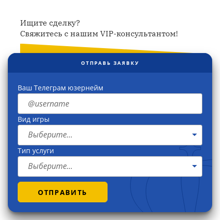
Ищите сделку?
Свяжитесь с нашим VIP-консультантом!
ОТПРАВЬ ЗАЯВКУ
Ваш Телеграм юзернейм
Вид игры
Выберите...
Тип услуги
Выберите...
ОТПРАВИТЬ