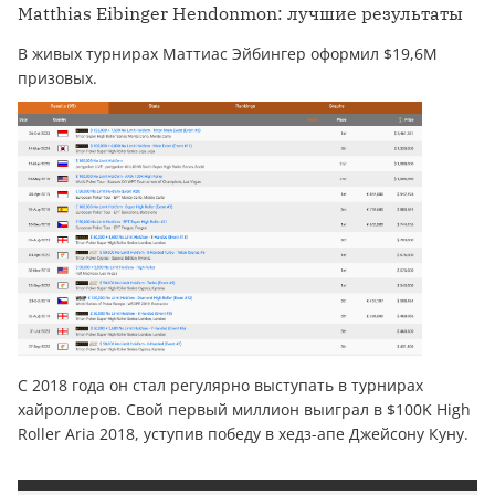
Matthias Eibinger Hendonmon: лучшие результаты
В живых турнирах Маттиас Эйбингер оформил $19,6M
призовых.
С 2018 года он стал регулярно выступать в турнирах
хайроллеров. Свой первый миллион выиграл в $100K High
Roller Aria 2018, уступив победу в хедз-апе Джейсону Куну.