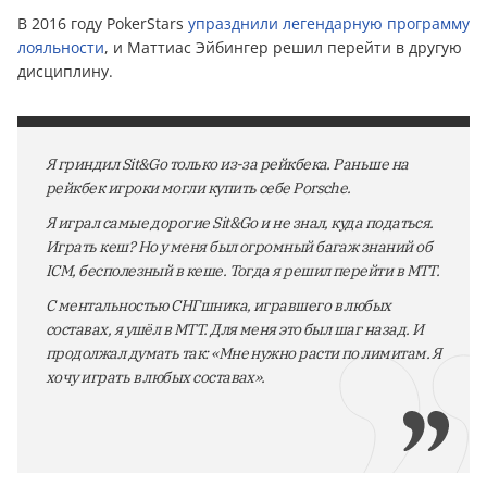
В 2016 году PokerStars
упразднили легендарную программу
лояльности
, и Маттиас Эйбингер решил перейти в другую
дисциплину.
Я гриндил Sit&Go только из-за рейкбека. Раньше на
рейкбек игроки могли купить себе Porsche.
Я играл самые дорогие Sit&Go и не знал, куда податься.
Играть кеш? Но у меня был огромный багаж знаний об
ICM, бесполезный в кеше. Тогда я решил перейти в МТТ.
С ментальностью СНГшника, игравшего в любых
составах, я ушёл в МТТ. Для меня это был шаг назад. И
продолжал думать так: «Мне нужно расти по лимитам. Я
хочу играть в любых составах».