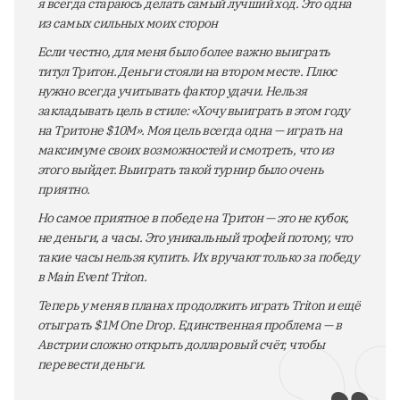
я всегда стараюсь делать самый лучший ход. Это одна
из самых сильных моих сторон
Если честно, для меня было более важно выиграть
титул Тритон. Деньги стояли на втором месте. Плюс
нужно всегда учитывать фактор удачи. Нельзя
закладывать цель в стиле: «Хочу выиграть в этом году
на Тритоне $10M». Моя цель всегда одна — играть на
максимуме своих возможностей и смотреть, что из
этого выйдет. Выиграть такой турнир было очень
приятно.
Но самое приятное в победе на Тритон — это не кубок,
не деньги, а часы. Это уникальный трофей потому, что
такие часы нельзя купить. Их вручают только за победу
в Main Event Triton.
Теперь у меня в планах продолжить играть Triton и ещё
отыграть $1M One Drop. Единственная проблема — в
Австрии сложно открыть долларовый счёт, чтобы
перевести деньги.