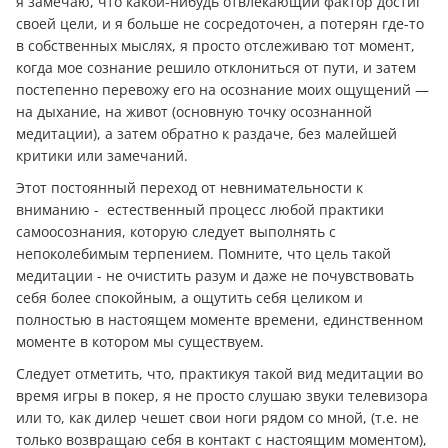
я замечаю, что какой-нибудь отвлекающий фактор достиг
своей цели, и я больше не сосредоточен, а потерян где-то
в собственных мыслях, я просто отслеживаю тот момент,
когда мое сознание решило отклониться от пути, и затем
постепенно перевожу его на осознание моих ощущений —
на дыхание, на живот (основную точку осознанной
медитации), а затем обратно к раздаче, без малейшей
критики или замечаний.
Этот постоянный переход от невнимательности к
вниманию - естественный процесс любой практики
самоосознания, которую следует выполнять с
непоколебимым терпением. Помните, что цель такой
медитации - не очистить разум и даже не почувствовать
себя более спокойным, а ощутить себя целиком и
полностью в настоящем моменте времени, единственном
моменте в котором мы существуем.
Следует отметить, что, практикуя такой вид медитации во
время игры в покер, я не просто слушаю звуки телевизора
или то, как дилер чешет свои ноги рядом со мной, (т.е. не
только возвращаю себя в контакт с настоящим моментом),