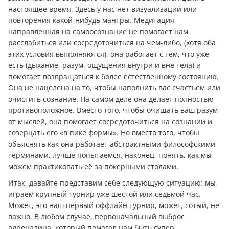
настоящее время. Здесь у нас нет визуализаций или
повторения какой-нибудь мантры. Медитация
направленная на самоосознание не помогает нам
расслабиться или сосредоточиться на чем-либо, (хотя оба
этих условия выполняются), она работает с тем, что уже
есть (дыхание, разум, ощущения внутри и вне тела) и
помогает возвращаться к более естественному состоянию.
Она не нацелена на то, чтобы наполнить вас счастьем или
очистить сознание. На самом деле она делает полностью
противоположное. Вместо того, чтобы очищать ваш разум
от мыслей, она помогает сосредоточиться на сознании и
созерцать его «в пике формы». Но вместо того, чтобы
объяснять как она работает абстрактными философскими
терминами, лучше попытаемся, наконец, понять, как мы
можем практиковать её за покерными столами.
Итак, давайте представим себе следующую ситуацию: мы
играем крупный турнир уже шестой или седьмой час.
Может, это наш первый оффлайн турнир, может, сотый, не
важно. В любом случае, первоначальный выброс
адреналина, который помогал нам быть супер