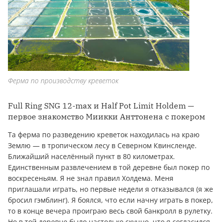
Ферма по производству креветок
Full Ring SNG 12-max и Half Pot Limit Holdem —
первое знакомство Миикки Анттонена с покером
Та ферма по разведению креветок находилась на краю
Землю — в тропическом лесу в Северном Квинсленде.
Ближайший населённый пункт в 80 километрах.
Единственным развлечением в той деревне был покер по
воскресеньям. Я не знал правил Холдема. Меня
приглашали играть, но первые недели я отказывался (я же
бросил гэмблинг). Я боялся, что если начну играть в покер,
то в конце вечера проиграю весь свой банкролл в рулетку.
Но в той деревне было настолько скучно, что я согласился