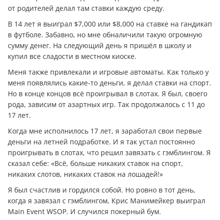
от родителей делал там ставки каждую среду.
В 14 лет я выиграл $7,000 или $8,000 на ставке на гандикап
в футболе. Забавно, но мне обналичили такую огромную
сумму денег. На следующий день я пришёл в школу и
купил все сладости в местном киоске.
Меня также привлекали и игровые автоматы. Как только у
меня появлялись какие-то деньги, я делал ставки на спорт.
Но в конце концов всё проигрывал в слотах. Я был, своего
рода, зависим от азартных игр. Так продолжалось с 11 до
17 лет.
Когда мне исполнилось 17 лет, я заработал свои первые
деньги на летней подработке. И я так устал постоянно
проигрывать в слотах, что решил завязать с гэмблингом. Я
сказал себе: «Всё, больше никаких ставок на спорт,
никаких слотов, никаких ставок на лошадей!»
Я был счастлив и гордился собой. Но ровно в тот день,
когда я завязал с гэмблингом, Крис Манимейкер выиграл
Main Event WSOP. И случился покерный бум.