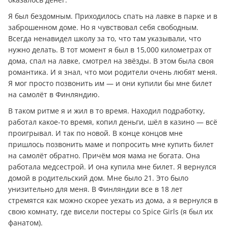
Я был бездомным. Приходилось спать на лавке в парке и в
заброшенном доме. Но я чувствовал себя свободным.
Всегда ненавидел школу за то, что там указывали, что
нужно делать. В тот момент я был в 15,000 километрах от
дома, спал на лавке, смотрел на звёзды. В этом была своя
романтика. И я знал, что мои родители очень любят меня.
Я мог просто позвонить им — и они купили бы мне билет
на самолёт в Финляндию.
В таком ритме я и жил в то время. Находил подработку,
работал какое-то время, копил деньги, шёл в казино — всё
проигрывал. И так по новой. В конце концов мне
пришлось позвонить маме и попросить мне купить билет
на самолёт обратно. Причём моя мама не богата. Она
работала медсестрой. И она купила мне билет. Я вернулся
домой в родительский дом. Мне было 21. Это было
унизительно для меня. В Финляндии все в 18 лет
стремятся как можно скорее уехать из дома, а я вернулся в
свою комнату, где висели постеры со Spice Girls (я был их
фанатом).