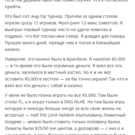
прийти.
Это был сит-энд-гоу турнир. Причём за одним столом
играли сразу 12 игроков. Фулл-ринг 12-макс (смеется). Я
выиграл первый турнир чисто на удаче новичка и
подумал, что бог послал мне покер. Я рождён для покера.
Прошло много дней, прежде чем я попал в ближайшее
казино.
Наверное, это казино было в Брисбене. Я накопил $5,000
— в то время это были огромные деньги. Я взял все эти
деньги, заселился в местный хостел. Но я ж не мог
оставить $5,000 в хостеле — их бы точно украли! Так что я
взял все эти деньги с собой в казино.
У меня не было плана играть на все $5,000. Там были
столы FL, а я играл только в SNG NLHE. Но там была игра,
которую я никогда больше нигде за всю свою жизнь не
встречал — Half Pot Limit Holdem (Наполовину Лимитный
Холдем) — можно было ставить только половину банка.
Лимиты были $25/50 (не центов, а долларов) — с них я и
начал играть в кеш. Важное замечание: я впервые был в