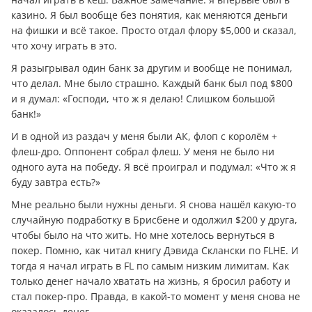
казино. Я был вообще без понятия, как меняются деньги
на фишки и всё такое. Просто отдал флору $5,000 и сказал,
что хочу играть в это.
Я разыгрывал один банк за другим и вообще не понимал,
что делал. Мне было страшно. Каждый банк был под $800
и я думал: «Господи, что ж я делаю! Слишком большой
банк!»
И в одной из раздач у меня были АК, флоп с королём +
флеш-дро. Оппонент собрал флеш. У меня не было ни
одного аута на победу. Я всё проиграл и подумал: «Что ж я
буду завтра есть?»
Мне реально были нужны деньги. Я снова нашёл какую-то
случайную подработку в Брисбене и одолжил $200 у друга,
чтобы было на что жить. Но мне хотелось вернуться в
покер. Помню, как читал книгу Дэвида Склански по FLHE. И
тогда я начал играть в FL по самым низким лимитам. Как
только денег начало хватать на жизнь, я бросил работу и
стал покер-про. Правда, в какой-то момент у меня снова не
оказалось денег.