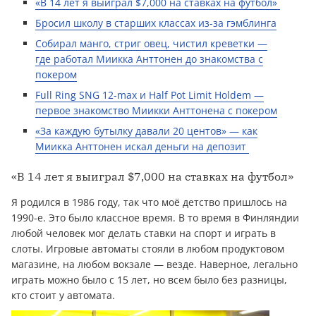
«В 14 лет я выиграл $7,000 на ставках на футбол»
Бросил школу в старших классах из-за гэмблинга
Собирал манго, стриг овец, чистил креветки —
где работал Миикка Анттонен до знакомства с
покером
Full Ring SNG 12-max и Half Pot Limit Holdem —
первое знакомство Миикки Анттонена с покером
«За каждую бутылку давали 20 центов» — как
Миикка Анттонен искал деньги на депозит
«В 14 лет я выиграл $7,000 на ставках на футбол»
Я родился в 1986 году, так что моё детство пришлось на
1990-е. Это было классное время. В то время в Финляндии
любой человек мог делать ставки на спорт и играть в
слоты. Игровые автоматы стояли в любом продуктовом
магазине, на любом вокзале — везде. Наверное, легально
играть можно было с 15 лет, но всем было без разницы,
кто стоит у автомата.