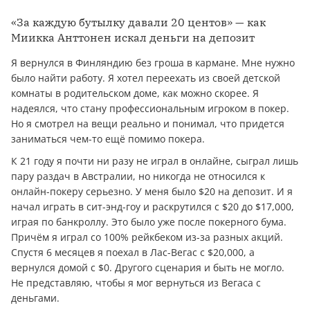
«За каждую бутылку давали 20 центов» — как
Миикка Анттонен искал деньги на депозит
Я вернулся в Финляндию без гроша в кармане. Мне нужно
было найти работу. Я хотел переехать из своей детской
комнаты в родительском доме, как можно скорее. Я
надеялся, что стану профессиональным игроком в покер.
Но я смотрел на вещи реально и понимал, что придется
заниматься чем-то ещё помимо покера.
К 21 году я почти ни разу не играл в онлайне, сыграл лишь
пару раздач в Австралии, но никогда не относился к
онлайн-покеру серьезно. У меня было $20 на депозит. И я
начал играть в сит-энд-гоу и раскрутился с $20 до $17,000,
играя по банкроллу. Это было уже после покерного бума.
Причём я играл со 100% рейкбеком из-за разных акций.
Спустя 6 месяцев я поехал в Лас-Вегас с $20,000, а
вернулся домой с $0. Другого сценария и быть не могло.
Не представляю, чтобы я мог вернуться из Вегаса с
деньгами.