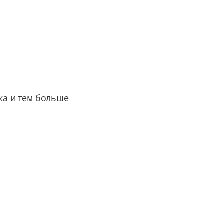
ка и тем больше