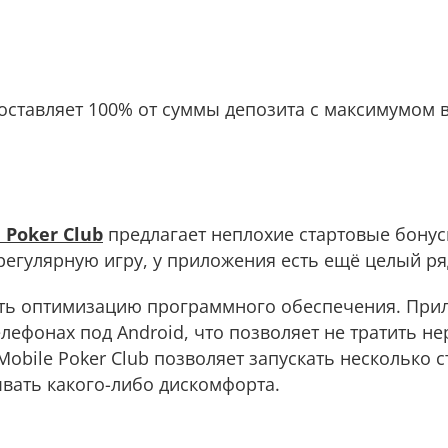
оставляет 100% от суммы депозита с максимумом в
 Poker Club
предлагает неплохие стартовые бонус
регулярную игру, у приложения есть ещё целый ря
ить оптимизацию программного обеспечения. При
елефонах под Android, что позволяет не тратить не
Mobile Poker Club позволяет запускать несколько 
вать какого-либо дискомфорта.