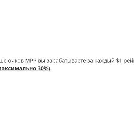
ьше очков MPP вы зарабатываете за каждый $1 рей
максимально
30%
).