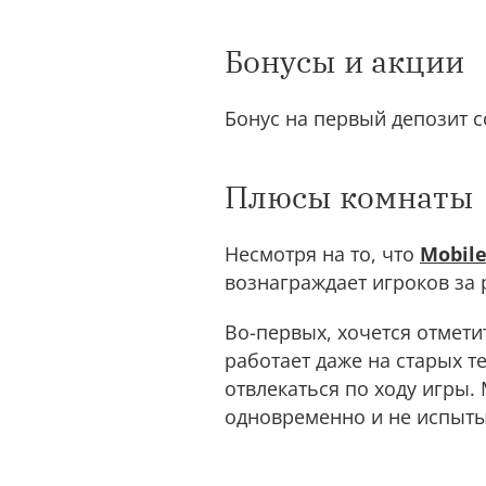
Бонусы и акции
Бонус на первый депозит с
Плюсы комнаты
Несмотря на то, что
Mobile
вознаграждает игроков за 
Во-первых, хочется отмет
работает даже на старых т
отвлекаться по ходу игры. 
одновременно и не испыты