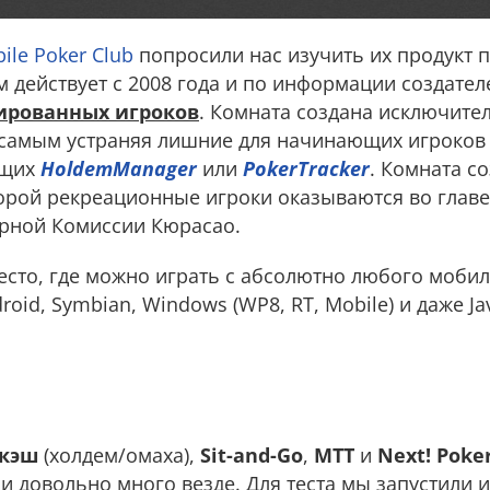
ile Poker Club
попросили нас изучить их продукт 
м действует с 2008 года и по информации создате
ированных игроков
. Комната создана исключите
 самым устраняя лишние для начинающих игроков 
ющих
HoldemManager
или
PokerTracker
. Комната с
торой рекреационные игроки оказываются во главе
орной Комиссии Кюрасао.
есто, где можно играть с абсолютно любого моби
droid, Symbian, Windows (WP8, RT, Mobile) и даже J
кэш
(холдем/омаха),
Sit-and-Go
,
MTT
и
Next! Poke
би довольно много везде. Для теста мы запустили 