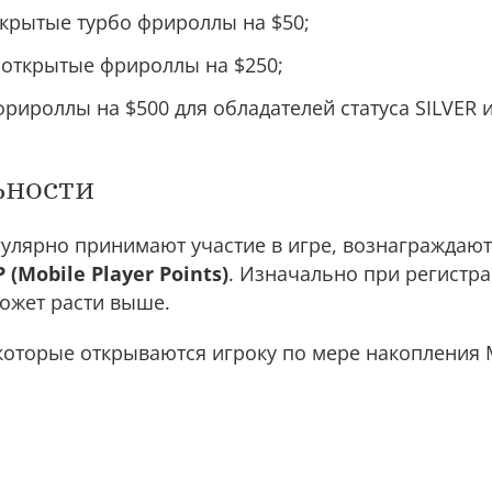
крытые турбо фрироллы на $50;
 открытые фрироллы на $250;
рироллы на $500 для обладателей статуса SILVER 
ьности
гулярно принимают участие в игре, вознаграждают
 (Mobile Player Points)
. Изначально при регистр
ожет расти выше.
, которые открываются игроку по мере накопления 