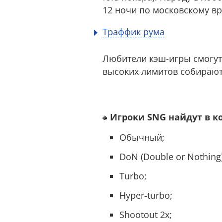
12 ночи по московскому вр
Траффик рума
Любители кэш-игры смогут
высоких лимитов собирают
Игроки SNG найдут в 
Обычный;
DoN (Double or Nothing
Turbo;
Hyper-turbo;
Shootout 2x;