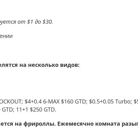
уется от $1 до $30.
лятся на несколько видов:
CKOUT; $4+0.4 6-MAX $160 GTD; $0.5+0.05 Turbo; $
 GTD; 11+1 $250 GTD.
ается на фрироллы. Ежемесячно комната разы