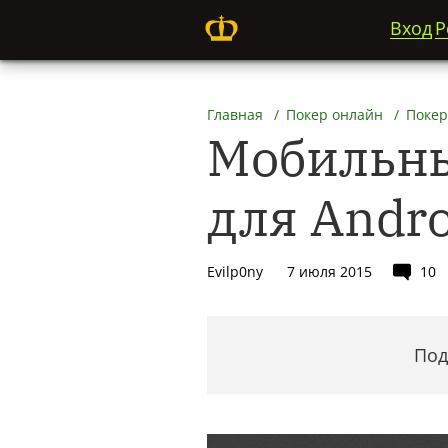
Вход
Р
Главная
Покер онлайн
Покер
Мобильны
для Andro
Evilp0ny
7 июля 2015
10
Под