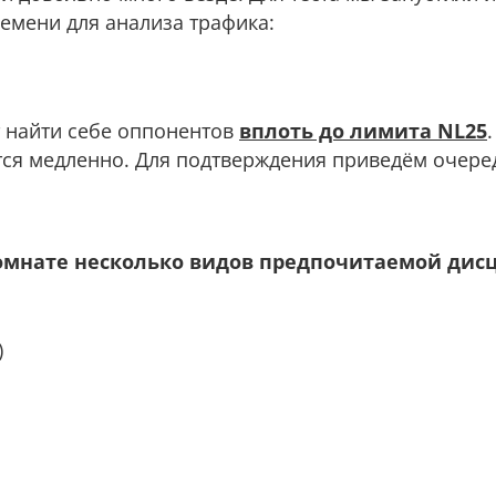
емени для анализа трафика:
 найти себе оппонентов
вплоть до лимита NL25
ся медленно. Для подтверждения приведём очере
комнате несколько видов предпочитаемой дис
)