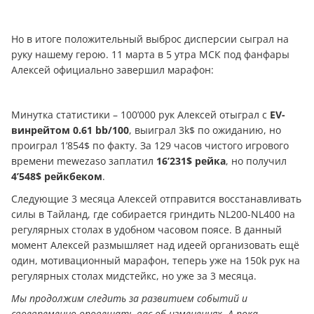
Но в итоге положительный выброс дисперсии сыграл на
руку нашему герою. 11 марта в 5 утра МСК под фанфары
Алексей официально завершил марафон:
Минутка статистики – 100’000 рук Алексей отыграл с
EV-
винрейтом 0.61 bb/100
, выиграл 3k$ по ожиданию, но
проиграл 1’854$ по факту. За 129 часов чистого игрового
времени mewezaso заплатил
16’231$ рейка
, но получил
4’548$ рейкбеком
.
Следующие 3 месяца Алексей отправится восстанавливать
силы в Тайланд, где собирается гриндить NL200-NL400 на
регулярных столах в удобном часовом поясе. В данный
момент Алексей размышляет над идеей организовать ещё
один, мотивационный марафон, теперь уже на 150k рук на
регулярных столах мидстейкс, но уже за 3 месяца.
Мы продолжим следить за развитием событий и
своевременно оповещать вас об изменениях. А пока