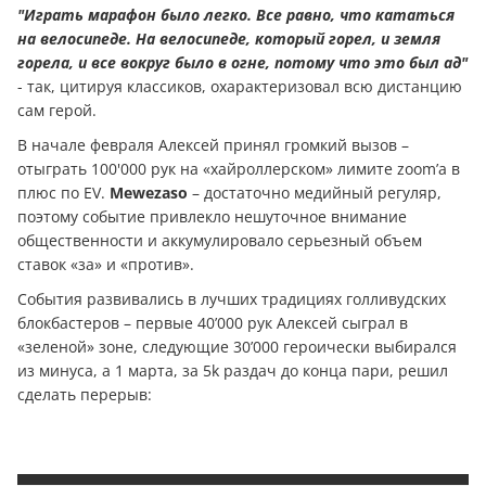
"Играть марафон было легко. Все равно, что кататься
на велосипеде. На велосипеде, который горел, и земля
горела, и все вокруг было в огне, потому что это был ад"
-
так, цитируя классиков, охарактеризовал всю дистанцию
сам герой.
В начале февраля Алексей принял громкий вызов –
отыграть 100'000 рук на «хайроллерском» лимите zoom’а в
плюс по EV.
Mewezaso
– достаточно медийный регуляр,
поэтому событие привлекло нешуточное внимание
общественности и аккумулировало серьезный объем
ставок «за» и «против».
События развивались в лучших традициях голливудских
блокбастеров – первые 40’000 рук Алексей сыграл в
«зеленой» зоне, следующие 30’000 героически выбирался
из минуса, а 1 марта, за 5k раздач до конца пари, решил
сделать перерыв: