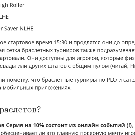
gh Roller
LHE
r Saver NLHE
ное стартовое время 15:30 и продлятся они до опр
ая сетка браслетных турниров также подразумевае
тартовали. Они доступны для игроков, которые фи
евады или других штатов с общим пулом (читай, Н
и пометку, что браслетные турниры по PLO и сате
на мобильных приложениях.
раслетов?
 Серия на 10% состоит из онлайн событий (!),
обесценивает ли это главную покерную мечту игр