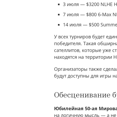
3 июля — $3200 NLHE Hi
7 июля — $800 6-Max N
14 июля — $500 Summe
У всех турниров будет еди
победителя. Такая обширн
сателлитов, которые уже с
находятся на территории Н
Организаторы также сделал
будут доступны для игры 
Обесценивание б
Юбилейная 50-ая Мировая
на логичную мысль — а не 