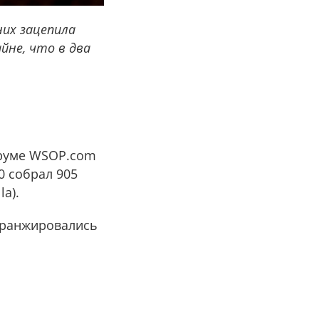
них зацепила
йне, что в два
-руме WSOP.com
0 собрал 905
la).
ы ранжировались