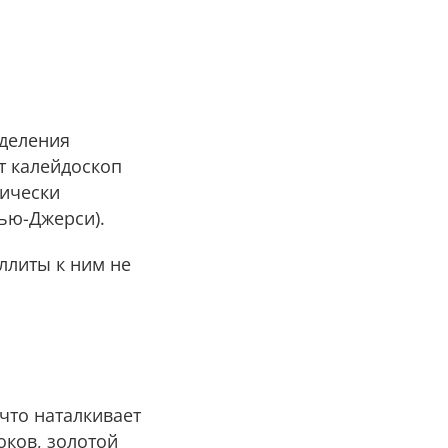
еделения
т калейдоскоп
зически
ью-Джерси).
ллиты к ним не
что наталкивает
оков, золотой