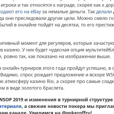
гроки и так относятся к награде, скорее как к до
одают его на eBay
за немалые дeньги. Так
делали
да они преследовали другие цели. Можно смело го
бытий в онлайне пойдёт на десятки, то его прести
озитивный момент для регуляров, которые зачастую
 в казино. У них будет чудесная опция мультитейб
, ровно так, как показано на изображении выше.
х онлайн-турниров этого года пройдут успешно, в
 Видимо, спрос рождает предложение и вскоре WS
 атмосферу казино Rio, а скорее про самые сладк
м в виде золотого браслета.
WSOP 2019 и изменения в турнирной структур
атериале
, а свежие новости покера мы пригл
ам канале. Увидимся на @pokeroffru!