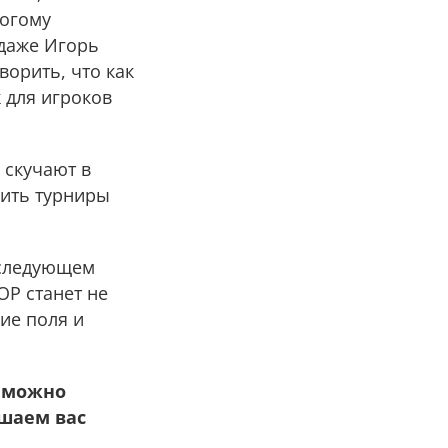
рогому
даже Игорь
ворить, что как
ж для игроков
 скучают в
лить турниры
 следующем
OP станет не
ие поля и
е можно
ашаем вас