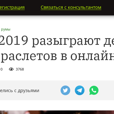
егистрация
Связаться с консультантом
 румы
2019 разыграют д
браслетов в онлай
0
3768
елись с друзьями