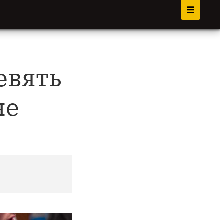
евять
не