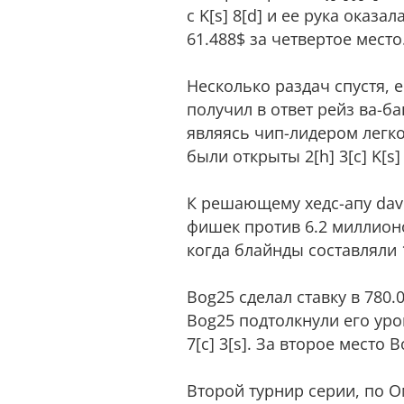
с K[s] 8[d] и ее рука оказ
61.488$ за четвертое место
Несколько раздач спустя, е
получил в ответ рейз ва-ба
являясь чип-лидером легко
были открыты 2[h] 3[c] K[s]
К решающему хедс-апу dav
фишек против 6.2 миллионо
когда блайнды составляли 
Bog25 сделал ставку в 780.00
Bog25 подтолкнули его уровн
7[c] 3[s]. За второе место 
Второй турнир серии, по О