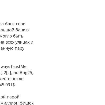
ва-банк свои
ольшой банк в
 могло быть
на всех улицах и
рманную пару
lwaysTrustMe,
 2[c], но Bog25,
месте после
45.091$.
ной парой
ий миллион фишек