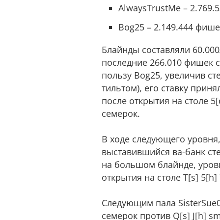
AlwaysTrustMe – 2.769.
Bog25 – 2.149.444 фише
Блайнды составляли 60.000/
последние 266.010 фишек с
пользу Bog25, увеличив ст
тильтом), его ставку приня
после открытия на столе 5[
семерок.
В ходе следующего уровня,
выставившийся ва-банк стек
на большом блайнде, уровн
открытия на столе Т[s] 5[h]
Следующим пала SisterSue0
семерок против Q[s] J[h] s