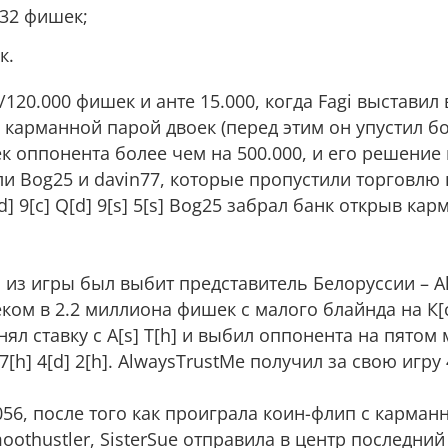
532 фишек;
к.
120.000 фишек и анте 15.000, когда Fagi выставил 
 карманной парой двоек (перед этим он упустил б
ек оппонента более чем на 500.000, и его решение
ли Bog25 и davin77, которые пропустили торговлю 
d] 9[c] Q[d] 9[s] 5[s] Bog25 забрал банк открыв ка
 из игры был выбит представитель Белоруссии – A
ом в 2.2 миллиона фишек с малого блайнда на К[c]
ял ставку с А[s] T[h] и выбил оппонента на пятом 
 7[h] 4[d] 2[h]. AlwaysTrustMe получил за свою игру 
56, после того как проиграла коин-флип с карман
moothustler, SisterSue отправила в центр последн