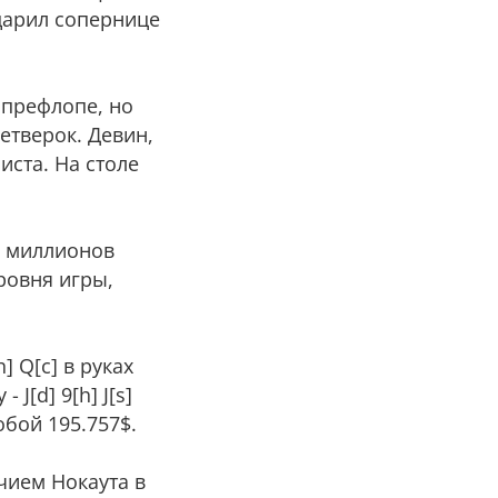
одарил сопернице
а префлопе, но
четверок. Девин,
иста. На столе
3 миллионов
ровня игры,
] Q[c] в руках
J[d] 9[h] J[s]
обой 195.757$.
чием Нокаута в