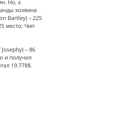
н. Но, к
манды хозяина
n Bartley) – 225
25 место; Чип
Josephy) – 86
то и получил
тал 19.778$.