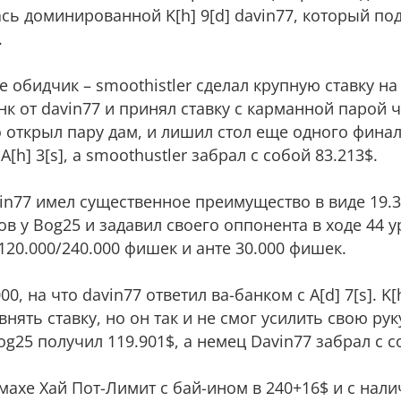
алась доминированной K[h] 9[d] davin77, который п
.
е обидчик – smoothistler сделал крупную ставку н
нк от davin77 и принял ставку с карманной парой 
 открыл пару дам, и лишил стол еще одного финал
 A[h] 3[s], а smoothustler забрал с собой 83.213$.
in77 имел существенное преимущество в виде 19.
в у Bog25 и задавил своего оппонента в ходе 44 у
120.000/240.000 фишек и анте 30.000 фишек.
0, на что davin77 ответил ва-банком с А[d] 7[s]. K[h
ять ставку, но он так и не смог усилить свою руку - 
Bog25 получил 119.901$, а немец Davin77 забрал с с
махе Хай Пот-Лимит с бай-ином в 240+16$ и с нали