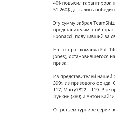
40$ повысил гарантированн
51.260$ достались победит
Эту сумму забрал TeamShiz
представителям этой стран
Fbonacci, получивший за св
На этот раз команда Full T
Jones), остановившегося н
приза.
Из представителей нашей с
399$ из призового фонда. O
117, Marry7822 – 119. Вне п
Лункин (380) и Антон Кайсин
О третьем турнире серии, 