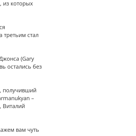
, из которых
ся
а третьим стал
 Джонса (Gary
вь остались без
r, получивший
Karmanukyan –
), Виталий
кажем вам чуть