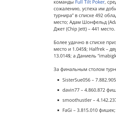
команды
Full Tilt Poker
, ср
сожалению, успеха им доби
турнира” в списке 492 обла
место; Адам Шонфельд (Adam
Джет (Chip Jett) – 441 место.
Более удачно в списке приз
место и 1.045$; Halfrek – 
13.014$; а Даниель “imabigk
За финальным столом турн
SisterSue056 – 7.882.90
davin77 – 4.860.872 фиш
smoothustler – 4.142.2
FaGi – 3.815.010 фишек;