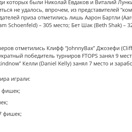
еди которых были Николай Евдаков и Виталий Лунки
ться не удалось, впрочем, из представителей “ко
дателей приза отметились лишь Аарон Бартли (Aaro
 Schoenfeld) – 305 место; Бет Шак (Beth Shak) – 3
еров отметились Клифф “JohnnyBax” Джозефи (Cliff 
двукратный победитель турниров FTOPS занял 9 мес
indnow” Келли (Daniel Kelly) занял 7 место и зарабо
ира играли:
5 фишек;
ек;
37 фишек;