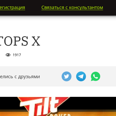
егистрация
Связаться с консультантом
TOPS X
1917
елись с друзьями