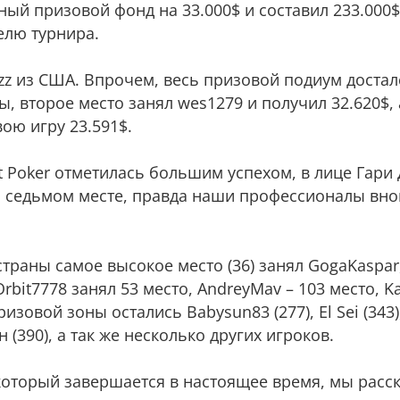
ый призовой фонд на 33.000$ и составил 233.000$
елю турнира.
zz из США. Впрочем, весь призовой подиум достал
ы, второе место занял wes1279 и получил 32.620$, 
ою игру 23.591$.
ilt Poker отметилась большим успехом, в лице Гари
а седьмом месте, правда наши профессионалы вно
траны самое высокое место (36) занял GogaKaspa
rbit7778 занял 53 место, AndreyMav – 103 место, 
ризовой зоны остались Babysun83 (277), El Sei (343
 (390), а так же несколько других игроков.
который завершается в настоящее время, мы расс