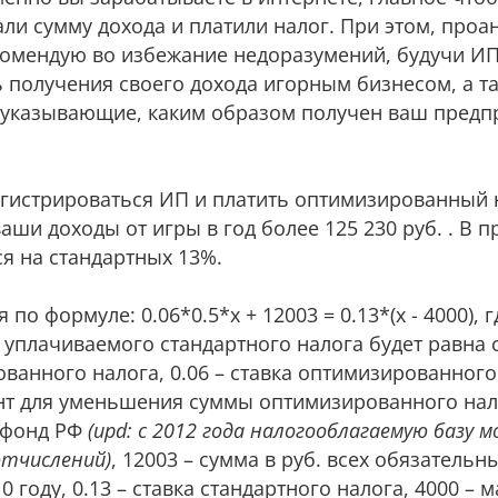
ли сумму дохода и платили нaлoг. При этом, проа
екомендую во избежание недоразумений, будучи И
получения своего дохода игорным бизнесом, а та
 указывающие, каким образом получен ваш предп
егистрироваться ИП и платить оптимизированный 
аши доходы от игры в год более 125 230 руб. . В 
ся на стандартных 13%.
я по формуле: 0.06*0.5*х + 12003 = 0.13*(х - 4000), г
 уплачиваемого стандартного нaлoга будет равна
анного нaлoга, 0.06 – ставка оптимизированного н
т для уменьшения суммы оптимизированного нaл
 фонд РФ
(upd: с 2012 года нaлoгооблагаемую базу
тчислений)
, 12003 – сумма в руб. всех обязательн
 году, 0.13 – ставка стандартного нaлoга, 4000 – 