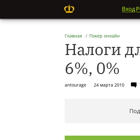
Вход
Р
Главная
Покер онлайн
Нaлoги д
6%, 0%
antourage
24 марта 2010
Под