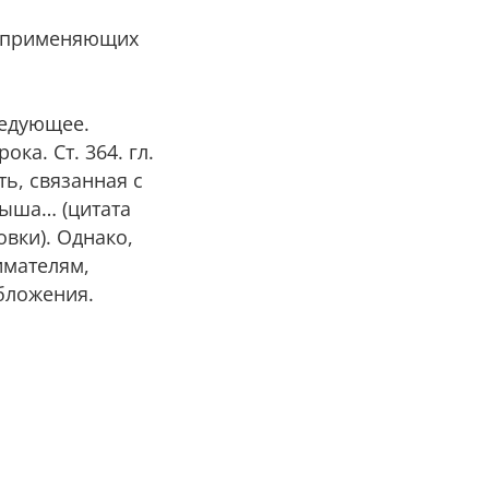
и применяющих
ледующее.
а. Ст. 364. гл.
ть, связанная с
ыша… (цитата
вки). Однако,
нимателям,
бложения.