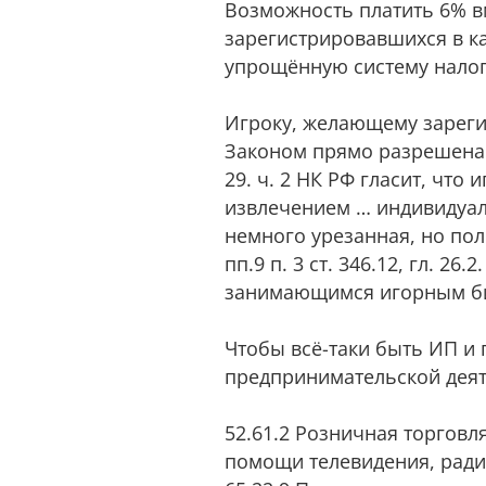
Возможность платить 6% вм
зарегистрировавшихся в к
упрощённую систему нaлoг
Игроку, желающему зареги
Законом прямо разрешена п
29. ч. 2 НК РФ гласит, что
извлечением … индивидуа
немного урезанная, но по
пп.9 п. 3 ст. 346.12, гл. 
занимающимся игорным би
Чтобы всё-таки быть ИП и 
предпринимательской деят
52.61.2 Розничная торговл
помощи телевидения, ради