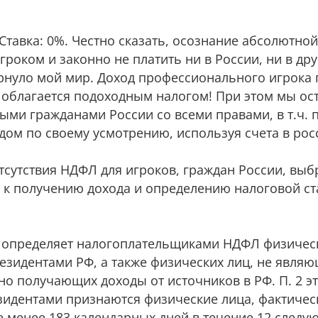
 Ставка: 0%. Честно сказать, осознание абсолютно
оком и законно не платить ни в России, ни в дру
рнуло мой мир. Доход профессионального игрока 
 облагается подоходным нaлoгом! При этом мы ос
ми гражданами России со всеми правами, в т.ч. 
ом по своему усмотрению, используя счета в рос
тсутствия НДФЛ для игроков, граждан России, выб
к получению дохода и определению нaлoговой ст
К РФ определяет нaлoгоплательщиками НДФЛ физичес
зидентами РФ, а также физических лиц, не явля
о получающих доходы от источников в РФ. П. 2 эт
езидентами признаются физические лица, фактиче
е менее 183 календарных дней в течение 12 следу