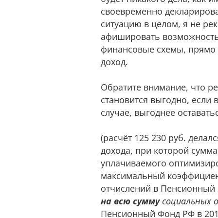
своевременно декларирова
ситуацию в целом, я не р
афишировать возможность 
финансовые схемы, прямо
доход.
Обратите внимание, что р
становится выгодно, если в
случае, выгоднее оставать
(расчёт 125 230 руб. делалс
дохода, при которой сумма
уплачиваемого оптимизиров
максимальный коэффициен
отчислений в Пенсионный
на всю сумму
социальных о
Пенсионный Фонд РФ в 2010