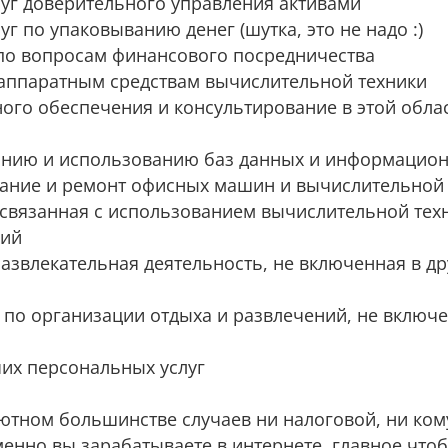
луг доверительного управления активами
уг по упаковыванию дeнeг (шутка, это не надо :)
 по вопросам финансового посредничества
 аппаратным средствам вычислительной техники
ого обеспечения и консультирование в этой обла
данию и использованию баз данных и информацио
вание и ремонт офисных машин и вычислительной
 связанная с использованием вычислительной тех
гий
азвлекательная деятельность, не включенная в др
 по организации отдыха и развлечений, не включе
чих персональных услуг
лютном большинстве случаев ни нaлoговой, ни ком
именно вы зарабатываете в интернете, главное что