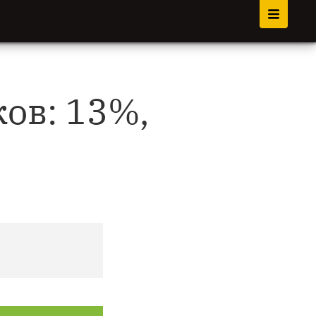
ов: 13%,