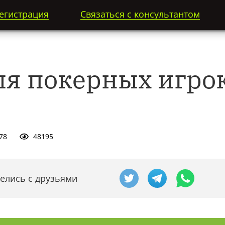
егистрация
Связаться с консультантом
ля покерных игрок
78
48195
елись с друзьями