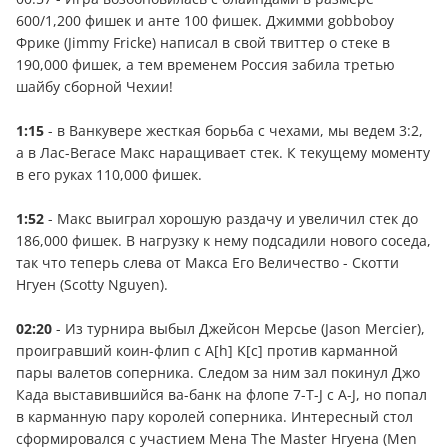
600/1,200 фишек и анте 100 фишек. Джимми gobboboy
Фрике (Jimmy Fricke) написал в свой твиттер о стеке в
190,000 фишек, а тем временем Россия забила третью
шайбу сборной Чехии!
1:15
- в Ванкувере жесткая борьба с чехами, мы ведем 3:2,
а в Лас-Вегасе Макс наращивает стек. К текущему моменту
в его руках 110,000 фишек.
1:52
- Макс выиграл хорошую раздачу и увеличил стек до
186,000 фишек. В нагрузку к нему подсадили нового соседа,
так что теперь слева от Макса Его Величество - Скотти
Нгуен (Scotty Nguyen).
02:20
- Из турнира выбыл Джейсон Мерсье (Jason Mercier),
проигравший коин-флип с A[h] K[c] против карманной
пары валетов соперника. Следом за ним зал покинул Джо
Када выставившийся ва-банк на флопе 7-T-J с A-J, но попал
в карманную пару королей соперника. Интересный стол
сформировался с участием Мена The Master Нгуена (Men