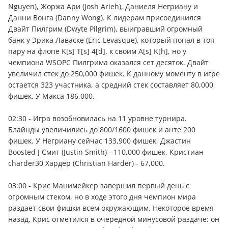
Nguyen), Жоржа Ари (Josh Arieh), Даниеля Негриану и
Данни Вонга (Danny Wong). К лидерам присоединился
Двайт Пилгрим (Dwyte Pilgrim), выигравший огромный
банк у Эрика Лаваске (Eric Levasque), который попал в топ
пару на флопе K[s] T[s] 4[d], к своим A[s] K[h], но у
чемпиона WSOPC Пилгрима оказался сет десяток. Двайт
увеличил стек до 250,000 фишек. К данному моменту в игре
остается 323 участника, а средний стек составляет 80,000
фишек. У Макса 186,000.
02:30 - Игра возобновилась на 11 уровне турнира.
Блайнды увеличились до 800/1600 фишек и анте 200
фишек. У Негриану сейчас 133,900 фишек, Джастин
Boosted J Смит (Justin Smith) - 110,000 фишек, Кристиан
charder30 Хардер (Christian Harder) - 67,000.
03:00 - Крис Манимейкер завершил первый день с
огромным стеком, но в ходе этого дня чемпион мира
раздает свои фишки всем окружающим. Некоторое время
назад, Крис отметился в очередной минусовой раздаче: он