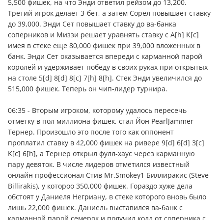
5,500 фишек, на что Энди ответил рейзом до 13,200.
Третий игрок делает 3-бет, а затем Сорел повышает ставку
до 39,000. Энди Сет повышает ставку до ва-банка
соперников и Миззи решает уравнять ставку с A[h] K[c]
имея в стеке еще 80,000 фишек при 39,000 вложенных в
банк. Энди Сет оказывается впереди с карманной парой
королей и удерживает победу в своих руках при открытых
на столе 5[d] 8[d] 8[c] 7[h] 8[h]. Стек Энди увеличился до
515,000 фишек. Теперь он чип-лидер турнира.
06:35 - Вторым игроком, которому удалось пересечь
отметку в пол миллиона фишек, стал Йон PearlJammer
Тернер. Произошло это после того как оппонент
проплатил ставку в 42,000 фишек на ривере 9[d] 6[d] 3[c]
K[c] 6[h], а Тернер открыл фулл-хаус через карманную
пару девяток. В числе лидеров отметился известный
онлайн профессионал Стив Mr.Smokey1 Биллиракис (Steve
Billirakis), у котороо 350,000 фишек. Гораздо хуже дела
обстоят у Даниеля Негриану, в стеке которого вновь было
лишь 22,000 фишек. Даниель выставился ва-банк с
карманной парой семерок и получил колл от соперника с