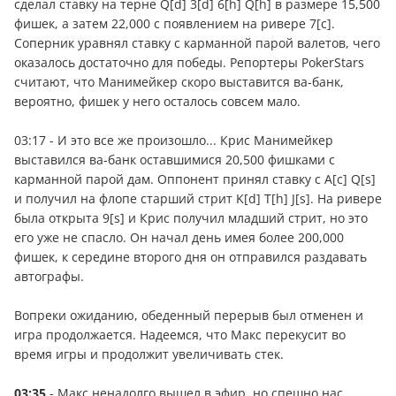
сделал ставку на терне Q[d] 3[d] 6[h] Q[h] в размере 15,500
фишек, а затем 22,000 с появлением на ривере 7[c].
Соперник уравнял ставку с карманной парой валетов, чего
оказалось достаточно для победы. Репортеры PokerStars
считают, что Манимейкер скоро выставится ва-банк,
вероятно, фишек у него осталось совсем мало.
03:17 - И это все же произошло... Крис Манимейкер
выставился ва-банк оставшимися 20,500 фишками с
карманной парой дам. Оппонент принял ставку с A[c] Q[s]
и получил на флопе старший стрит K[d] T[h] J[s]. На ривере
была открыта 9[s] и Крис получил младший стрит, но это
его уже не спасло. Он начал день имея более 200,000
фишек, к середине второго дня он отправился раздавать
автографы.
Вопреки ожиданию, обеденный перерыв был отменен и
игра продолжается. Надеемся, что Макс перекусит во
время игры и продолжит увеличивать стек.
03:35
- Макс ненадолго вышел в эфир, но спешно нас