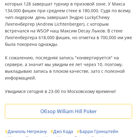
которых 128 завершат турнир в призовой зоне. У Макса
134,000 фишек при среднем стеке в 180,000. Судя по всему,
чип-лидером день завершил Эндрю LuckyChewy
Лихтенбергер (Andrew Lichtenberger), с которым
встречался на WSOP наш Максим Decay Лыков. В стеке
Лихтенбергера 618,000 фишек, но отметка в 700,000 им уже
была покорена однажды.
К сожалению, последняя запись "конвертируется" на
сервере, а значит мы увидим ее лет через 10, поэтому,
выкладываю запись в плохом качестве, зато с полезной
информацией.
Увидимся сегодня в 23-00 по Московскому времени!
Обзор William Hill Poker
#
Даниэль Негреану
#
Джо Када
#
Барри Гринштейн