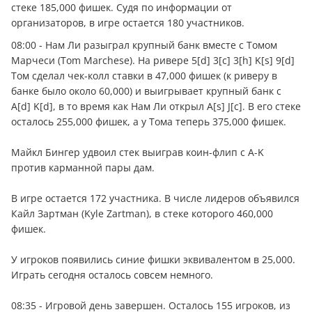
стеке 185,000 фишек. Судя по информации от
организаторов, в игре остается 180 участников.
08:00 - Нам Ли разыграл крупный банк вместе с Томом
Марчеси (Tom Marchese). На ривере 5[d] 3[c] 3[h] K[s] 9[d]
Том сделал чек-колл ставки в 47,000 фишек (к риверу в
банке было около 60,000) и выигрывает крупный банк с
A[d] K[d], в то время как Нам Ли открыл A[s] J[c]. В его стеке
осталось 255,000 фишек, а у Тома теперь 375,000 фишек.
Майкл Бингер удвоил стек выиграв коин-флип с A-K
против карманной пары дам.
В игре остается 172 участника. В числе лидеров объявился
Кайл Зартман (Kyle Zartman), в стеке которого 460,000
фишек.
У игроков появились синие фишки эквивалентом в 25,000.
Играть сегодня осталось совсем немного.
08:35 - Игровой день завершен. Осталось 155 игроков, из