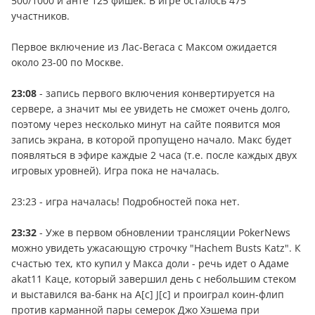
500/1000 и анте 125 фишек. В игре осталось 475
участников.
Первое включение из Лас-Вегаса с Максом ожидается
около 23-00 по Москве.
23:08
- запись первого включения конвертируется на
сервере, а значит мы ее увидеть не сможет очень долго,
поэтому через несколько минут на сайте появится моя
запись экрана, в которой пропущено начало. Макс будет
появляться в эфире каждые 2 часа (т.е. после каждых двух
игровых уровней). Игра пока не началась.
23:23 - игра началась! Подробностей пока нет.
23:32
- Уже в первом обновлении трансляции PokerNews
можно увидеть ужасающую строчку "Hachem Busts Katz". К
счастью тех, кто купил у Макса доли - речь идет о Адаме
akat11 Каце, который завершил день с небольшим стеком
и выставился ва-банк на A[c] J[c] и проиграл коин-флип
против карманной пары семерок Джо Хэшема при