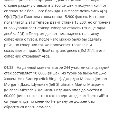
открыл раздачу ставкой в 5,900 фишек и получил колл от
оппонента с большого блайнда. На флопе появились A[h]
Q[d] 7[d] и Пилгрим снова ставит 5,900 фишек. На терне
появляется 2[s] и теперь Двайт ставит 15,200, но оппонент
вновь уравнивает ставку. Ривером становится еще одна
двойка 2[d] и Пилгрим делает чек, надеясь на ставку
соперника с тузом, после чего можно было бы сделать
рейз, но соперник так же пропускает торговлю и
оказывается прав. У Двайта трипс двоек с J[s] 2[c], а его
соперник открывает A[d].
04:33 - На данный момент в игре 244 участника, а средний
стек составляет 107,000 фишек. Из турнира выбыли: Джо
Хэшем, Ник Бингер (Nick Binger), Джордан Морган (Jordan
Morgan), Джеф Шульман (Jeff Shulman), Майкл Мизрачи
(Michael Mizrachi). Даниель Негриану упал до ометки в
60,000 фишек после того как соперник сделал "hero call" в
ситуации, где по-мнению Негриану он должен был
сброситься в 99% случаев.