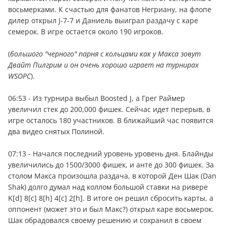
восьмерками. К счастью для фанатов Негриану, на флопе
дилер открыл J-7-7 и Даниель выиграл раздачу с каре
семерок. В игре остается около 190 игроков.
(
большого "черного" парня с кольцами как у Макса зовут
Двайт Пилгрим и он очень хорошо играет на турнирах
WSOPC
).
06:53 - Из турнира выбыл Boosted J, а Грег Раймер
увеличил стек до 200,000 фишек. Сейчас идет перерыв, в
игре осталось 180 участников. В ближайший час появится
два видео снятых Полиной.
07:13 - Начался последний уровень уровень дня. Блайнды
увеличились до 1500/3000 фишек, и анте до 300 фишек. За
столом Макса произошла раздача, в которой Ден Шак (Dan
Shak) долго думал над коллом большой ставки на ривере
K[d] 8[c] 8[h] 4[c] 2[h]. В итоге он решил сбросить карты, а
оппонент (может это и был Макс?) открыл каре восьмерок.
Шак обрадовался своему решению и сохранил в своем