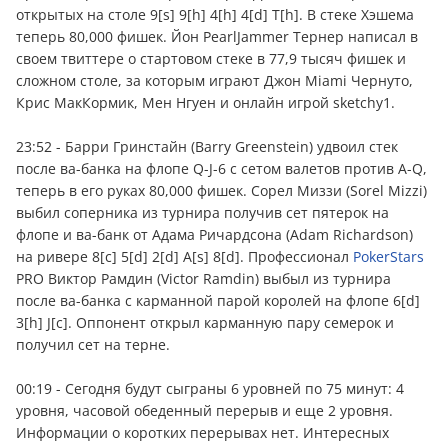
открытых на столе 9[s] 9[h] 4[h] 4[d] T[h]. В стеке Хэшема
теперь 80,000 фишек. Йон PearlJammer Тернер написал в
своем твиттере о стартовом стеке в 77,9 тысяч фишек и
сложном столе, за которым играют Джон Miami Чернуто,
Крис МакКормик, Мен Нгуен и онлайн игрой sketchy1.
23:52 - Барри Гринстайн (Barry Greenstein) удвоил стек
после ва-банка на флопе Q-J-6 с сетом валетов против A-Q,
теперь в его руках 80,000 фишек. Сорел Миззи (Sorel Mizzi)
выбил соперника из турнира получив сет пятерок на
флопе и ва-банк от Адама Ричардсона (Adam Richardson)
на ривере 8[c] 5[d] 2[d] A[s] 8[d]. Профессионал
PokerStars
PRO Виктор Рамдин (Victor Ramdin) выбыл из турнира
после ва-банка с карманной парой королей на флопе 6[d]
3[h] J[c]. Оппонент открыл карманную пару семерок и
получил сет на терне.
00:19 - Сегодня будут сыграны 6 уровней по 75 минут: 4
уровня, часовой обеденный перерыв и еще 2 уровня.
Информации о коротких перерывах нет. Интересных