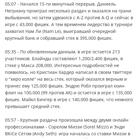
05:07 - Начался 15-ти минутный перерыв. Даниель
Негриану проиграл несколько раздач и оказался на грани
выбывания, но затем удвоился с A-2 против A-Q и сейчас в
игре с 43,000 фишек. А тем временем лидерство в турнире
захватил Нам Ли (Nam Le), выигравший очередной
крупный банк и собравший стек в 395,000 фишек.
05:35 - По обновленным данным, в игре остается 213
участников. Блайнды составляют 1,200/2,400 фишек, в
стеке у Макса 208,000. Интересных подробностей не
появилось, но Кристиан Хардер написал в своем твиттере
о "хиро колле" на весь стек, который оказался верным и
принес ему 125,000 фишек. Эндрю Робл проиграл коин-
флип на 100,000 (99 против AK) и остается в игре с 135,000
фишек. Майкл Бингер в игре с 140,000 фишек, что немного
превышает средний стек.
05:57 - Крупная раздача произошла между двумя онлайн
профессионалами - Сорелом Миззи (Sorel Mizzi) и Энди
BKiCe Сетом (Andy Seth): игра началась со ставки Миззи в