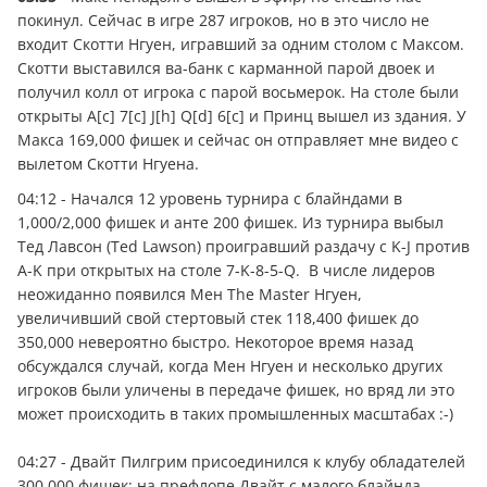
покинул. Сейчас в игре 287 игроков, но в это число не
входит Скотти Нгуен, игравший за одним столом с Максом.
Скотти выставился ва-банк с карманной парой двоек и
получил колл от игрока с парой восьмерок. На столе были
открыты A[c] 7[c] J[h] Q[d] 6[c] и Принц вышел из здания. У
Макса 169,000 фишек и сейчас он отправляет мне видео с
вылетом Скотти Нгуена.
04:12 - Начался 12 уровень турнира с блайндами в
1,000/2,000 фишек и анте 200 фишек. Из турнира выбыл
Тед Лавсон (Ted Lawson) проигравший раздачу с K-J против
A-K при открытых на столе 7-K-8-5-Q. В числе лидеров
неожиданно появился Мен The Master Нгуен,
увеличивший свой стертовый стек 118,400 фишек до
350,000 невероятно быстро. Некоторое время назад
обсуждался случай, когда Мен Нгуен и несколько других
игроков были уличены в передаче фишек, но вряд ли это
может происходить в таких промышленных масштабах :-)
04:27 - Двайт Пилгрим присоединился к клубу обладателей
300,000 фишек: на префлопе Двайт с малого блайнда