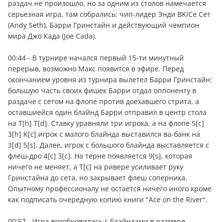
раздач не произошло, но за одним из столов намечается
серьезная игра, там собрались: чип-лидер Энди BKiCe Сет
(Andy Seth), Барри Гринстайн и действующий чемпион
мира Джо Када (Joe Cada).
00:44 - В турнире начался первый 15-ти минутный
перерыв, возможно Макс появится в эфире. Перед
окончанием уровня из турнира вылетел Барри Гринстайн:
большую часть своих фишек Барри отдал оппоненту в
раздаче с сетом на флопе против доехавшего стрита, а
оставшиейся один блайнд Барри отправил в центр стола
на T[h] T[d]. Ставку уравняли три игрока, а на флопе 5[c]
3[h] K[c] игрок с малого блайнда выставился ва-банк на
3[d] 5[s]. Далее, игрок с большого блайнда выставляется с
флеш-дро 4[c] 3[c]. На терне появляется 9[s], которая
ничего не меняет, а T[c] на ривере усиливает руку
Гринстайна до сета, но закрывает флеш соперника.
Опытному профессионалу не остается ничего иного кроме
как подписать очередную копию книги "Ace on the River".
00:57 - Игра возобновилась с блайндами в размере