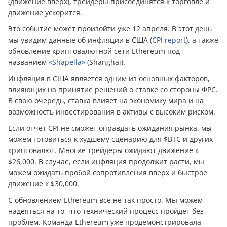
(движение вверх), трейдеры присоединятся к торговле и
движение ускорится.
Это событие может произойти уже 12 апреля. В этот день
мы увидим данные об инфляции в США (
CPI report
), а также
обновление криптовалютной сети Ethereum под
названием
«Shapella»
(Shanghai).
Инфляция в США является одним из основных факторов,
влияющих на принятие решений о ставке со стороны ФРС.
В свою очередь, ставка влияет на экономику мира и на
возможность инвестирования в активы с высоким риском.
Если отчет CPI не сможет оправдать ожидания рынка, мы
можем готовиться к худшему сценарию для $BTC и других
криптовалют. Многие трейдеры ожидают движение к
$26,000. В случае, если инфляция продолжит расти, мы
можем ожидать пробой сопротивления вверх и быстрое
движение к $30,000.
С обновлением Ethereum все не так просто. Мы можем
надеяться на то, что технический процесс пройдет без
проблем. Команда Ethereum уже продемонстрировала