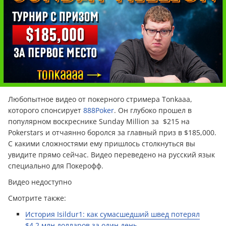
Любопытное видео от покерного стримера Tonkaaa,
которого спонсирует
888Poker
. Он глубоко прошел в
популярном воскреснике Sunday Million за $215 на
Pokerstars и отчаянно боролся за главный приз в $185,000.
С какими сложностями ему пришлось столкнуться вы
увидите прямо сейчас. Видео переведено на русский язык
специально для Покерофф.
Видео недоступно
Смотрите также:
История Isildur1: как сумасшедший швед потерял
$4.2 млн долларов за один день