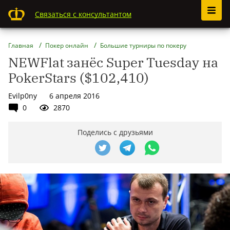
Связаться с консультантом
Главная
Покер онлайн
Большие турниры по покеру
NEWFlat занёс Super Tuesday на
PokerStars ($102,410)
Evilp0ny
6 апреля 2016
0
2870
Поделись с друзьями