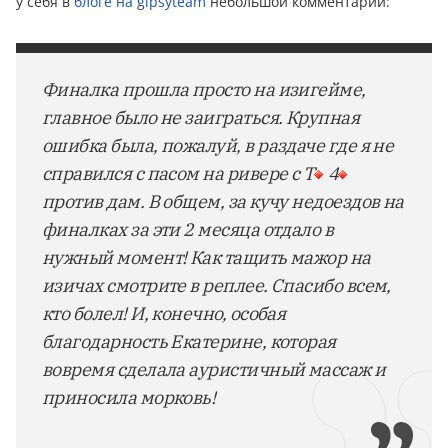
у себя в
блоге на gipsyteam
небольшой комментарий:
Финалка прошла просто на изигейме,
главное было не заиграться. Крупная
ошибка была, пожалуй, в раздаче где я не
справился с пасом на ривере с T
4
против дам. В общем, за кучу недоездов на
финалках за эти 2 месяца отдало в
нужный момент! Как тащить мажор на
изичах смотрите в реплее. Спасибо всем,
кто болел! И, конечно, особая
благодарность Екатерине, которая
вовремя сделала ауристичный массаж и
приносила морковь!