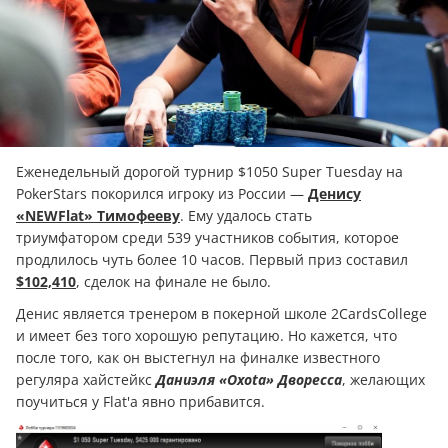
Еженедельный дорогой турнир $1050 Super Tuesday на
PokerStars покорился игроку из России —
Денису
«NEWFlat» Тимофееву
. Ему удалось стать
триумфатором среди 539 участников события, которое
продлилось чуть более 10 часов. Первый приз составил
$102,410
, сделок на финале не было.
Денис является тренером в покерной школе 2CardsCollege
и имеет без того хорошую репутацию. Но кажется, что
после того, как он выстегнул на финалке известного
регуляра хайстейкс
Даниэля «Oxota» Дворесса
, желающих
поучиться у Flat'а явно прибавится.