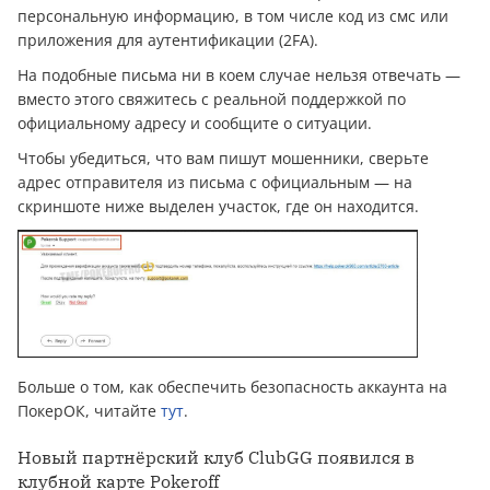
персональную информацию, в том числе код из смс или
приложения для аутентификации (2FA).
На подобные письма ни в коем случае нельзя отвечать —
вместо этого свяжитесь с реальной поддержкой по
официальному адресу и сообщите о ситуации.
Чтобы убедиться, что вам пишут мошенники, сверьте
адрес отправителя из письма с официальным — на
скриншоте ниже выделен участок, где он находится.
Больше о том, как обеспечить безопасность аккаунта на
ПокерОК, читайте
тут
.
Новый партнёрский клуб ClubGG появился в
клубной карте Pokeroff