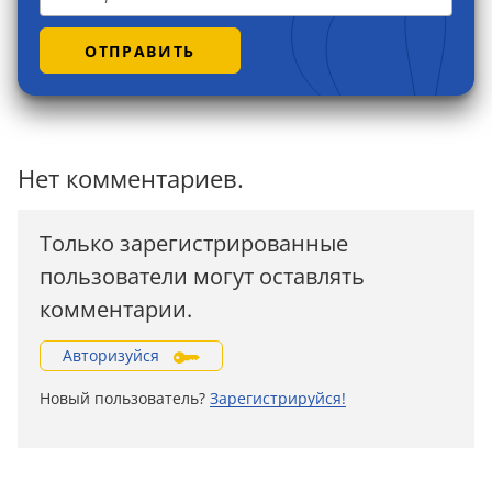
ОТПРАВИТЬ
Нет комментариев.
Только зарегистрированные
пользователи могут оставлять
комментарии.
Авторизуйся
Новый пользователь?
Зарегистрируйся!