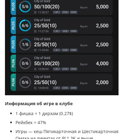
Информация об игре в клубе
1 фишка = 1 дирхам (0.27$)
Рейкбек = 47%
Игры — кеш Пятикарточная и Шестикарточная
Омаха на лимитах от PL1,3K и выше.