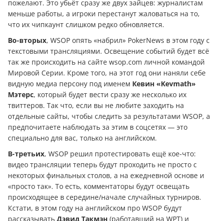
пожелают. Это убьёт сразу же двух зайцев: журналистам
меньше работы, а игроки перестанут жаловаться на то,
что их чипкаунт слишком редко обновляется.
Во-вторых
, WSOP опять «набрил» PokerNews в этом году с
текстовыми трансляциями. Освещение событий будет всё
так же происходить на сайте wsop.com личной командой
Мировой Серии. Кроме того, на этот год они наняли себе
видную медиа персону под именем
Кевин «Kevmath»
Мэтерс
, который будет вести сразу же несколько их
твиттеров. Так что, если вы не любите заходить на
отдельные сайты, чтобы следить за результатами WSOP, а
предпочитаете наблюдать за этим в соцсетях — это
специально для вас, только на английском.
В-третьих
, WSOP решил протестировать ещё кое-что:
видео трансляции теперь будут проходить не просто с
некоторых финальных столов, а на ежедневной основе и
«просто так». То есть, комментаторы будут освещать
происходящее в середине/начале случайных турниров.
Кстати, в этом году на английском про WSOP будут
рассказывать
Дэвид Такмэн
(работавший на WPT) и