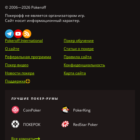
© 2006—2026 Pokeroff
Покерофф не является организатором игр.
Сайт носит информационный характер.
Pokeroff International
Покер обучение
О сайте
Статьи о покере
Реферальная программа
Правила сайта
Покер видео
Конфиденциальность
Новости покера
Карта сайта
Поддержка
ЛУЧШИЕ ПОКЕР-РУМЫ
CoinPoker
PokerKing
ПОКЕРОК
RedStar Poker
Все комнаты