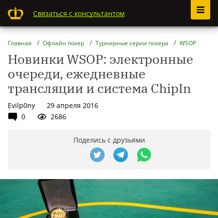
Связаться с консультантом
Главная
Офлайн покер
Турнирные серии покера
WSOP
Новинки WSOP: электронные
очереди, ежедневные
трансляции и система ChipIn
Evilp0ny
29 апреля 2016
0
2686
Поделись с друзьями