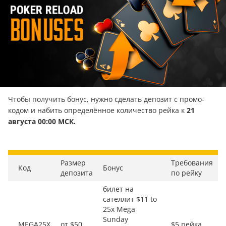
Чтобы получить бонус, нужно сделать депозит с промо-
кодом и набить определённое количество рейка к
21
августа 00:00 МСК.
Размер
Требования
Код
Бонус
депозита
по рейку
билет на
сателлит $11 to
25x Mega
Sunday
MEGA25X
от $50
$5 рейка