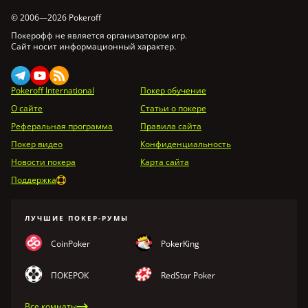
© 2006—2026 Pokeroff
Покерофф не является организатором игр.
Сайт носит информационный характер.
Pokeroff International
Покер обучение
О сайте
Статьи о покере
Реферальная программа
Правила сайта
Покер видео
Конфиденциальность
Новости покера
Карта сайта
Поддержка
ЛУЧШИЕ ПОКЕР-РУМЫ
CoinPoker
PokerKing
ПОКЕРОК
RedStar Poker
Все комнаты