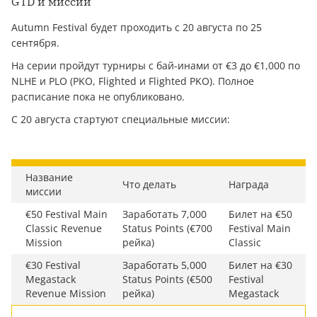
GTD и миссии
Autumn Festival будет проходить с 20 августа по 25
сентября.
На серии пройдут турниры с бай-инами от €3 до €1,000 по
NLHE и PLO (PKO, Flighted и Flighted PKO). Полное
расписание пока не опубликовано.
С 20 августа стартуют специальные миссии:
Название
Что делать
Награда
миссии
€50 Festival Main
Заработать 7,000
Билет на €50
Classic Revenue
Status Points (€700
Festival Main
Mission
рейка)
Classic
€30 Festival
Заработать 5,000
Билет на €30
Megastack
Status Points (€500
Festival
Revenue Mission
рейка)
Megastack