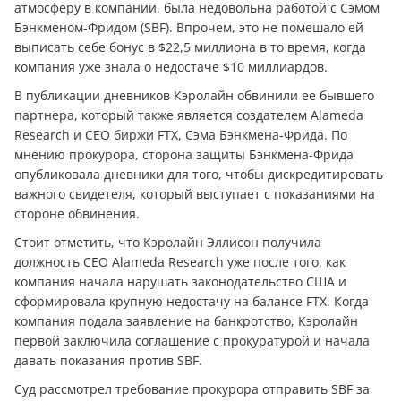
атмосферу в компании, была недовольна работой с Сэмом
Бэнкменом-Фридом (SBF). Впрочем, это не помешало ей
выписать себе бонус в $22,5 миллиона в то время, когда
компания уже знала о недостаче $10 миллиардов.
В публикации дневников Кэролайн обвинили ее бывшего
партнера, который также является создателем Alameda
Research и CEO биржи FTX, Сэма Бэнкмена-Фрида. По
мнению прокурора, сторона защиты Бэнкмена-Фрида
опубликовала дневники для того, чтобы дискредитировать
важного свидетеля, который выступает с показаниями на
стороне обвинения.
Стоит отметить, что Кэролайн Эллисон получила
должность CEO Alameda Research уже после того, как
компания начала нарушать законодательство США и
сформировала крупную недостачу на балансе FTX. Когда
компания подала заявление на банкротство, Кэролайн
первой заключила соглашение с прокуратурой и начала
давать показания против SBF.
Суд рассмотрел требование прокурора отправить SBF за