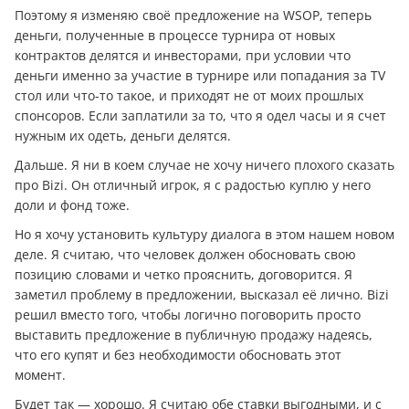
Поэтому я изменяю своё предложение на WSOP, теперь
дeньги, полученные в процессе турнира от новых
контрактов делятся и инвесторами, при условии что
дeньги именно за участие в турнире или попадания за TV
стол или что-то такое, и приходят не от моих прошлых
спонсоров. Если заплатили за то, что я одел часы и я счет
нужным их одеть, дeньги делятся.
Дальше. Я ни в коем случае не хочу ничего плохого сказать
про Bizi. Он отличный игрок, я с радостью куплю у него
доли и фонд тоже.
Но я хочу установить культуру диалога в этом нашем новом
деле. Я считаю, что человек должен обосновать свою
позицию словами и четко прояснить, договорится. Я
заметил проблему в предложении, высказал её лично. Bizi
решил вместо того, чтобы логично поговорить просто
выставить предложение в публичную продажу надеясь,
что его купят и без необходимости обосновать этот
момент.
Будет так — хорошо. Я считаю обе ставки выгодными, и с