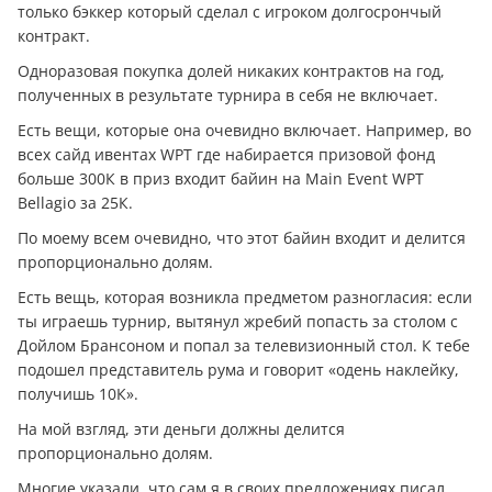
только бэккер который сделал с игроком долгосрончый
контракт.
Одноразовая покупка долей никаких контрактов на год,
полученных в результате турнира в себя не включает.
Есть вещи, которые она очевидно включает. Например, во
всех сайд ивентах WPT где набирается призовой фонд
больше 300К в приз входит байин на Main Event WPT
Bellagio за 25К.
По моему всем очевидно, что этот байин входит и делится
пропорционально долям.
Есть вещь, которая возникла предметом разногласия: если
ты играешь турнир, вытянул жребий попасть за столом с
Дойлом Брансоном и попал за телевизионный стол. К тебе
подошел представитель рума и говорит «одень наклейку,
получишь 10К».
На мой взгляд, эти дeньги должны делится
пропорционально долям.
Многие указали, что сам я в своих предложениях писал