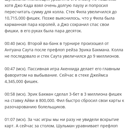
хотя Джо Када взял очень долгую паузу и попросил
пересчитать сумму для колла. Стек Фила увеличился до
10,715,000 фишек. Позже выяснилось, что у Фила была
карманная пара королей, а Джо сохранил спас свои
фишки, в его руках была пара десяток.
00:40 (мск). Второй ва-банк в турнире произошел от
Антуана Саута после префлоп рейза Эрика Бакмана. Колла
не последовало и стек Саута увеличился до 9 миллионов.
00:47 (мск). Пассивная игра Акенхида делает его главным
фаворитом на выбывание. Сейчас в стеке Джеймса
4,345,000 фишек.
00:58 (мск). Эрик Бакман сделал 3-бет в 3 миллиона фишек
на ставку Айви в 800,000. Фил быстро сбросил свои карты к
разочарованию болельщиков.
01:07 (мск). За час игры мы ни разу не увидели вскрытие
карт. А сейчас за столом, Шульман уравнивает префлоп