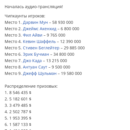
Началась аудио-трансляция!
Чипкаунты игроков:
Место 1.
Дарвин Мун
– 58 930 000
Место 2.
Джеймс Акенхид
– 6 800 000
Место 3.
Фил Айви
– 9 765 000
Место 4.
Кевин Шаффель
– 12 390 000
Место 5.
Стивен Беглейтер
– 29 885 000
Место 6.
Эрик Бучман
– 34 800 000
Место 7.
Джо Када
– 13 215 000
Место 8.
Антуан Саут
– 9 500 000
Место 9.
Джефф Шульман
– 19 580 000
Распределение призовых:
1. 8 546 435 $
2. 5 182 601 $
3. 3 479 485 $
4. 2 502 787 $
5. 1 953 395 $
6. 1 587 133 $