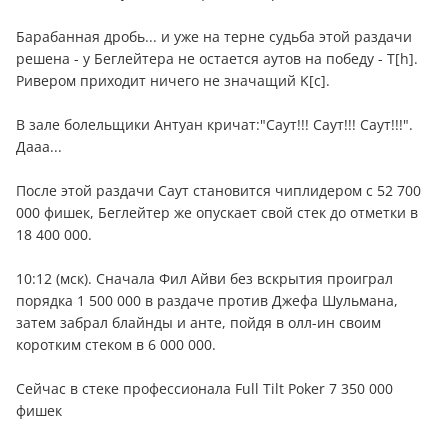
Барабанная дробь... и уже на терне судьба этой раздачи
решена - у Беглейтера не остается аутов на победу - Т[h].
Ривером приходит ничего не значащий K[с].
В зале болельщики Антуан кричат:"Саут!!! Саут!!! Саут!!!".
Дааа...
После этой раздачи Саут становится чиплидером с 52 700
000 фишек, Беглейтер же опускает свой стек до отметки в
18 400 000.
10:12 (мск). Сначала Фил Айви без вскрытия проиграл
порядка 1 500 000 в раздаче против Джефа Шульмана,
затем забрал блайнды и анте, пойдя в олл-ин своим
коротким стеком в 6 000 000.
Сейчас в стеке профессионала Full Tilt Poker 7 350 000
фишек