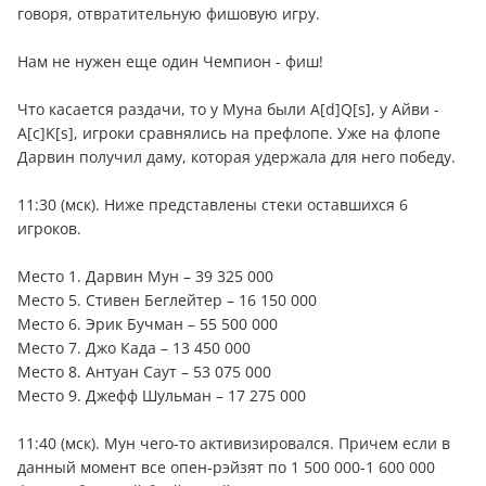
говоря, отвратительную фишовую игру.
Нам не нужен еще один Чемпион - фиш!
Что касается раздачи, то у Муна были A[d]Q[s], у Айви -
A[c]K[s], игроки сравнялись на префлопе. Уже на флопе
Дарвин получил даму, которая удержала для него победу.
11:30 (мск). Ниже представлены стеки оставшихся 6
игроков.
Место 1. Дарвин Мун – 39 325 000
Место 5. Стивен Беглейтер – 16 150 000
Место 6. Эрик Бучман – 55 500 000
Место 7. Джо Када – 13 450 000
Место 8. Антуан Саут – 53 075 000
Место 9. Джефф Шульман – 17 275 000
11:40 (мск). Мун чего-то активизировался. Причем если в
данный момент все опен-рэйзят по 1 500 000-1 600 000