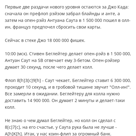
Первые две раздачи нового уровня остаются за Джо Када:
сначала он префлоп рэйзом забрал блайнды и анте, а
затем на опен-рэйз Антуана Саута в 1 500 000 пошел в олл-
ин, француз предпочел сбросить свои карты.
Сейчас в стеке Джо 18 000 000 фишек.
10:00 (мск). Стивен Беглейтер делает опен-рэйз в 1 500 000,
Антуан Саут на SB отвечает ему 3-бетом. Опен-рэйзер
думает 30 секунд, после чего делает колл.
Флоп 8[h]3[c]9[h] - Саут чекает, Беглейтер ставит 6 300 000,
проходит 10 секунд, и в гробовой тишине звучит "Олл-ин!".
Все замерли в ожидании. Беглейтеру для колла нужно
доставить 14 900 000. Он думает 2 минуты и делает-таки
колл.
Не знаю о чем думал Беглейтер, но колл он сделал с
8[c]7[c], на его счастье, у Саута рука была не лучше -
A[h]K[h]. Итак, у нас коин-флип за огромный банк.