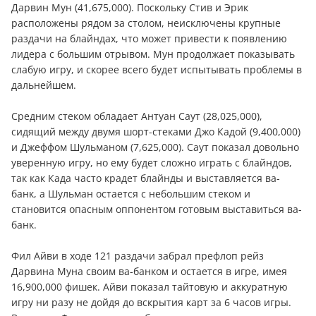
Дарвин Мун (41,675,000). Поскольку Стив и Эрик
расположены рядом за столом, неисключены крупные
раздачи на блайндах, что может привести к появлению
лидера с большим отрывом. Мун продолжает показывать
слабую игру, и скорее всего будет испытывать проблемы в
дальнейшем.
Средним стеком обладает Антуан Саут (28,025,000),
сидящий между двумя шорт-стеками Джо Кадой (9,400,000)
и Джеффом Шульманом (7,625,000). Саут показал довольно
уверенную игру, но ему будет сложно играть с блайндов,
так как Када часто крадет блайнды и выставляется ва-
банк, а Шульман остается с небольшим стеком и
становится опасным оппонентом готовым выставиться ва-
банк.
Фил Айви в ходе 121 раздачи забрал префлоп рейз
Дарвина Муна своим ва-банком и остается в игре, имея
16,900,000 фишек. Айви показал тайтовую и аккуратную
игру ни разу не дойдя до вскрытия карт за 6 часов игры.