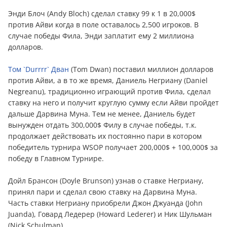
Энди Блоч (Andy Bloch) сделал ставку 99 к 1 в 20,000$
против Айви когда в поле оставалось 2,500 игроков. В
случае победы Фила, Энди заплатит ему 2 миллиона
долларов.
Том `Durrrr` Дван
(Tom Dwan) поставил миллион долларов
против Айви, а в то же время, Даниель Негриану (Daniel
Negreanu), традиционно играющий против Фила, сделал
ставку на него и получит круглую сумму если Айви пройдет
дальше Дарвина Муна. Тем не менее, Даниель будет
вынужден отдать 300,000$ Филу в случае победы, т.к.
продолжает действовать их постоянно пари в котором
победитель турнира WSOP получает 200,000$ + 100,000$ за
победу в Главном Турнире.
Дойл Брансон (Doyle Brunson) узнав о ставке Негриану,
принял пари и сделал свою ставку на Дарвина Муна.
Часть ставки Негриану приобрели Джон Джуанда (John
Juanda), Говард Ледерер (Howard Lederer) и Ник Шульман
(Nick Schulman).