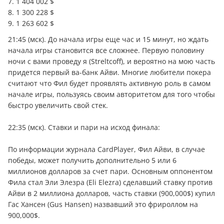
7. 1 404 002 $
8. 1 300 228 $
9. 1 263 602 $
21:45 (мск). До начала игры еще час и 15 минут, но ждать
начала игры становится все сложнее. Первую половину
ночи с вами проведу я (Streltcoff), и вероятно на мою часть
придется первый ва-банк Айви. Многие любители покера
считают что Фил будет проявлять активную роль в самом
начале игры, пользуясь своим авторитетом для того чтобы
быстро увеличить свой стек.
22:35 (мск). Ставки и пари на исход финала:
По информации журнала CardPlayer, Фил Айви, в случае
победы, может получить дополнительно 5 или 6
миллионов долларов за счет пари. Основным оппонентом
Фила стал Эли Элезра (Eli Elezra) сделавший ставку против
Айви в 2 миллиона долларов, часть ставки (900,000$) купил
Гас Хансен (Gus Hansen) назвавший это фрироллом на
900,000$.