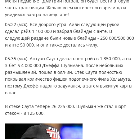
Меня подменяет Дмитрий Rutball, он будет вести вторую
часть трансляции. Желаю всем интересного зрелища и
увидимся завтра на хедс-апе!
05:22 (мск). Все доброго утра! Айви следующей рукой
сделал рэйз 1 100 000 и забрал блайнды с анте. В
следующей раздаче были новые блайнды - 250 000/500 000
и анте 50 000, и они также достались Филу.
05:35 (мск). Антуан Саут сделал опен-рэйз в 1 350 000, а на
3-бет в 4 000 000 Джеффа Шульмана, после небольших
размышлений, пошел в олл-ин. Стек Саута полностью
покрывал количество фишек подопечного Фила Хельмута,
поэтому Джефф надолго задумался, а затем выкинул карты
в пас.
В стеке Саута теперь 26 225 000, Шульман же стал шорт-
стеком - 8 125 000.