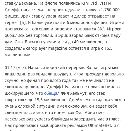
ставку Бакмана. На флопе появились K[h] 7[d] 7[s] и
Джефф, после чека соперника, делает ставку в 1,750,000
фишек. Эрик ставку уравнивает и дилер открывает на
терне T[h]. В банке уже почти 6 миллионов фишек. Игроки
пропускают торговлю и ривером становится 3[c]. Игроки
обошлись без торговли, и Эрик забрал банк открыв пару
дам. Стек Бакмана увеличился до 40 миллионов, а
создатель cardplayer magazine остается в игре с 15,5
миллионами.
01:17 (мск). Начался короткий перерыв. За час игры мы
лишь один раз увидели шоудаун. Игра проходит довольно
скучно, но финал прошлого года так же начинался не
слишком зрелищно. Джефф Шульман не показал ничего
шокирующего, что
обещал
Фил Хельмут, его стек
сократился до 15,5 миллионов. Джеймс Акенхид оказался в
очень сложной ситуации имея около 9М, он ведет себя
слишком пассивно, в то время как Фил Айви смог
несколько раз украсть блайнды и завершить час в плюс.
Нас продолжают зомбировать рекламой UltimateBet, и я