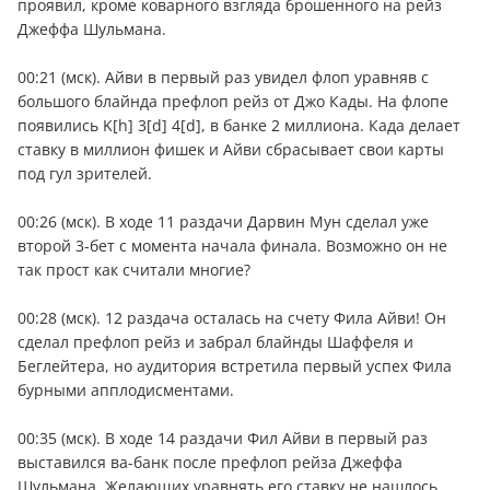
проявил, кроме коварного взгляда брошенного на рейз
Джеффа Шульмана.
00:21 (мск). Айви в первый раз увидел флоп уравняв с
большого блайнда префлоп рейз от Джо Кады. На флопе
появились K[h] 3[d] 4[d], в банке 2 миллиона. Када делает
ставку в миллион фишек и Айви сбрасывает свои карты
под гул зрителей.
00:26 (мск). В ходе 11 раздачи Дарвин Мун сделал уже
второй 3-бет с момента начала финала. Возможно он не
так прост как считали многие?
00:28 (мск). 12 раздача осталась на счету Фила Айви! Он
сделал префлоп рейз и забрал блайнды Шаффеля и
Беглейтера, но аудитория встретила первый успех Фила
бурными апплодисментами.
00:35 (мск). В ходе 14 раздачи Фил Айви в первый раз
выставился ва-банк после префлоп рейза Джеффа
Шульмана. Желающих уравнять его ставку не нашлось,