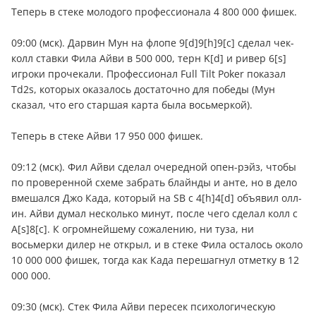
Теперь в стеке молодого профессионала 4 800 000 фишек.
09:00 (мск). Дарвин Мун на флопе 9[d]9[h]9[c] сделал чек-
колл ставки Фила Айви в 500 000, терн K[d] и ривер 6[s]
игроки прочекали. Профессионал Full Tilt Poker показал
Td2s, которых оказалось достаточно для победы (Мун
сказал, что его старшая карта была восьмеркой).
Теперь в стеке Айви 17 950 000 фишек.
09:12 (мск). Фил Айви сделал очередной опен-рэйз, чтобы
по проверенной схеме забрать блайнды и анте, но в дело
вмешался Джо Када, который на SB с 4[h]4[d] объявил олл-
ин. Айви думал несколько минут, после чего сделал колл с
A[s]8[c]. К огромнейшему сожалению, ни туза, ни
восьмерки дилер не открыл, и в стеке Фила осталось около
10 000 000 фишек, тогда как Када перешагнул отметку в 12
000 000.
09:30 (мск). Стек Фила Айви пересек психологическую