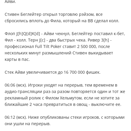
Айви.
Стивен Беглейтер открыл торговлю рэйзом, все
сбросились вплоть до Фила, который на ВВ сделал колл.
Флоп J[h]Q[d]K[d] - Айви чекнул, Беглейтер поставил к-бет,
Фил - колл. Терн J[c] - два быстрых чека. Ривер 3[h] -
профессионал Full Tilt Poker ставит 2 500 000, после
нескольких минут размышлений Стивен выкидывает
карты в пас.
Cтек Айви увеличивается до 16 700 000 фишек.
06:06 (мск). Игроки уходят на перерыв, тем временем в
аудио-трансляции раз-за разом повторяется один и тот же
рекламный ролик с Филом Хельмутом, если не хотите за
ближайшие 2 часа превратиться в овощ - выключите ее.
06:12 (мск). Ниже опубликованы стеки игроков, с которыми
они ушли на перерыв.