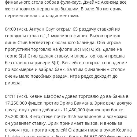
финального стола собрав фулл-хаус. Джеймс Акенхид все
же становится первым выбывшим. В зале Rio истерика
перемешанная с аплодисментами.
04:00 (мск). Антуан Саут открыл 65 раздачу ставкой из
середины стола в 1,1 миллиона фишек. Вызов принял
лишь Стив Беглейтер с большого блайнда. Оба игрока
пропустили торговлю на флопе 3[c] 8[c] Q[d]. Далее на
терне 5[s] Стив сделал ставку, и вновь торговля прошла
без ставок на ривере 6[d]. Беглейтер открыл совпадение
по восьмерке и забрал банк. За этим финальным столом
очень мало подобных раздач, игра редко доходит до
ривера.
04:11 (мск). Кевин Шаффель довел торговлю до ва-банка в
17,250,000 фишек против Эрика Бакмана. Эрик взял долгую
паузу, ему нужно добавить 11,450,000 фишек при банке
25,200,000. В его стеке почти 32,5 миллионов и возможно
он уравняет ставку. Эрик принимает вызов, и вновь за
столом тузы против королей! Старшая пара в руках Кевина
Шаффеля и он может забрать банк в 36,650,000 фишек, что