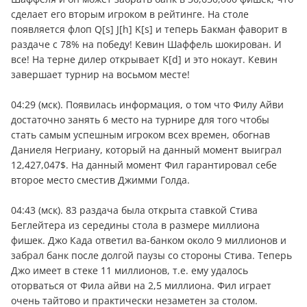
сделает его вторым игроком в рейтинге. На столе
появляется флоп Q[s] J[h] K[s] и теперь Бакман фаворит в
раздаче с 78% на победу! Кевин Шаффель шокирован. И
все! На терне дилер открывает K[d] и это нокаут. Кевин
завершает турнир на восьмом месте!
04:29 (мск). Появилась информация, о том что Филу Айви
достаточно занять 6 место на турнире для того чтобы
стать самым успешным игроком всех времен, обогнав
Даниеля Негриану, который на данный момент выиграл
12,427,047$. На данный момент Фил гарантировал себе
второе место сместив Джимми Голда.
04:43 (мск). 83 раздача была открыта ставкой Стива
Беглейтера из середины стола в размере миллиона
фишек. Джо Када ответил ва-банком около 9 миллионов и
забрал банк после долгой паузы со стороны Стива. Теперь
Джо имеет в стеке 11 миллионов, т.е. ему удалось
оторваться от Фила айви на 2,5 миллиона. Фил играет
очень тайтово и практически незаметен за столом.