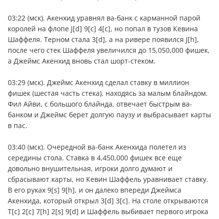
03:22 (мск). Акенхид уравнял ва-банк с карманной парой
королей на флопе J[d] 9[c] 4[c], но попал в тузов Кевина
Шаффеля. Терном стала 3[d], а на ривере появился J[h],
после чего стек Шаффеля увеличился до 15,050,000 фишек,
а Джеймс Акенхид вновь стал шорт-стеком.
03:29 (мск). Джеймс Акенхид сделал ставку в миллион
фишек (шестая часть стека), находясь за малым блайндом.
Фил Айви, с большого блайнда, отвечает быстрым ва-
банком и Джеймс берет долгую паузу и выбрасывает карты
в пас.
03:40 (мск). Очередной ва-банк Акенхида полетел из
середины стола. Ставка в 4,450,000 фишек все еще
довольно внушительная, игроки долго думают и
сбрасывают карты, но Кевин Шаффель уравнивает ставку.
В его руках 9[s] 9[h], и он далеко впереди Джеймса
Акенхида, который открыл 3[d] 3[c]. На столе открываются
T[c] 2[c] 7[h] 2[s] 9[d] и Шаффель выбивает первого игрока