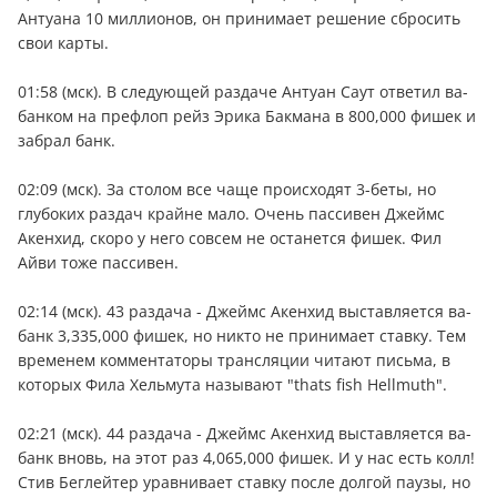
Антуана 10 миллионов, он принимает решение сбросить
свои карты.
01:58 (мск). В следующей раздаче Антуан Саут ответил ва-
банком на префлоп рейз Эрика Бакмана в 800,000 фишек и
забрал банк.
02:09 (мск). За столом все чаще происходят 3-беты, но
глубоких раздач крайне мало. Очень пассивен Джеймс
Акенхид, скоро у него совсем не останется фишек. Фил
Айви тоже пассивен.
02:14 (мск). 43 раздача - Джеймс Акенхид выставляется ва-
банк 3,335,000 фишек, но никто не принимает ставку. Тем
временем комментаторы трансляции читают письма, в
которых Фила Хельмута называют "thats fish Hellmuth".
02:21 (мск). 44 раздача - Джеймс Акенхид выставляется ва-
банк вновь, на этот раз 4,065,000 фишек. И у нас есть колл!
Стив Беглейтер уравнивает ставку после долгой паузы, но