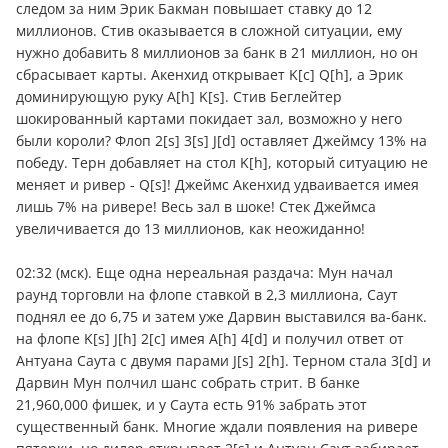
следом за ним Эрик Бакман повышает ставку до 12
миллионов. Стив оказывается в сложной ситуации, ему
нужно добавить 8 миллионов за банк в 21 миллион, но он
сбрасывает карты. Акенхид открывает K[c] Q[h], а Эрик
доминирующую руку A[h] K[s]. Стив Беглейтер
шокированный картами покидает зал, возможно у него
были короли? Флоп 2[s] 3[s] J[d] оставляет Джеймсу 13% на
победу. Терн добавляет на стол K[h], который ситуацию не
меняет и ривер - Q[s]! Джеймс Акенхид удваивается имея
лишь 7% на ривере! Весь зал в шоке! Стек Джеймса
увеличивается до 13 миллионов, как неожиданно!
02:32 (мск). Еще одна нереальная раздача: Мун начал
раунд торговли на флопе ставкой в 2,3 миллиона, Саут
поднял ее до 6,75 и затем уже Дарвин выставился ва-банк.
на флопе K[s] J[h] 2[c] имея A[h] 4[d] и получил ответ от
Антуана Саута с двумя парами J[s] 2[h]. Терном стала 3[d] и
Дарвин Мун полчил шанс собрать стрит. В банке
21,960,000 фишек, и у Саута есть 91% забрать этот
существенный банк. Многие ждали появления на ривере