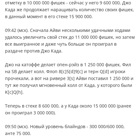
отметку в 10 000 000 фишек - сейчас у него 9 600 000, Джо
Када же продолжает наращивать количество своих фишек,
в данный момент в его стеке 15 900 000.
09:42 (мск). Сначала Айви несколькими удачными ходами
удалось увеличить свой стек до 11 000 000 фишек, но затем
все выигранное и даже чуть больше он проиграл в
раздаче против Джо Када.
Джо на катоффе делает опен-рэйз в 1 250 000 фишек, Фил
на SB делает колл. Флоп 8[c]5[d]9[c] и терн Q[d] игроки
прочекали, а вот на ривере 3[s] Айви поставил 1 250 000 и
тут же получил мгновенный колл от Када, у которого были
K[c]Q[h].
Теперь в стеке 8 600 000, а у Када около 15 000 000 (ранее
он проиграл 3 000 000).
09:50 (мск). Новый уровень блайндов - 300 000/600 000,
анте 75 000.