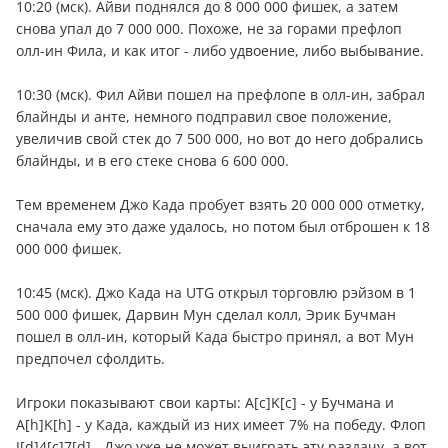
10:20 (мск). Айви поднялся до 8 000 000 фишек, а затем
снова упал до 7 000 000. Похоже, не за горами префлоп
олл-ин Фила, и как итог - либо удвоение, либо выбывание.
10:30 (мск). Фил Айви пошел на префлопе в олл-ин, забрал
блайнды и анте, немного подправил свое положение,
увеличив свой стек до 7 500 000, но вот до него добрались
блайнды, и в его стеке снова 6 600 000.
Тем временем Джо Када пробует взять 20 000 000 отметку,
сначала ему это даже удалось, но потом был отброшен к 18
000 000 фишек.
10:45 (мск). Джо Када на UTG открыл торговлю рэйзом в 1
500 000 фишек, Дарвин Мун сделал колл, Эрик Бучман
пошел в олл-ин, который Када быстро принял, а вот Мун
предпочел сфолдить.
Игроки показывают свои карты: A[c]K[c] - у Бучмана и
A[h]K[h] - у Када, каждый из них имеет 7% на победу. Флоп
J[d]4[c]7[d] - Джо уже не может выиграть эту раздачу, а вот