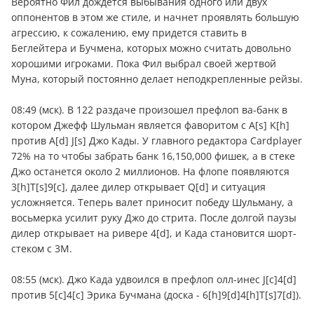
Вероятно Фил дождется выбывания одного или двух
оппонентов в этом же стиле, и начнет проявлять большую
агрессию, к сожалению, ему придется ставить в
Беглейтера и Бучмена, которых можно считать довольно
хорошими игроками. Пока Фил выбрал своей жертвой
Муна, который постоянно делает неподкрепленные рейзы.
08:49 (мск). В 122 раздаче произошел префлоп ва-банк в
котором Джефф Шульман является фаворитом с A[s] K[h]
против A[d] J[s] Джо Кады. У главного редактора Сardplayer
72% на то чтобы забрать банк 16,150,000 фишек, а в стеке
Джо останется около 2 миллионов. На флопе появляются
3[h]T[s]9[c], далее дилер открывает Q[d] и ситуация
усложняется. Теперь валет приносит победу Шульману, а
восьмерка усилит руку Джо до стрита. После долгой паузы
дилер открывает на ривере 4[d], и Када становится шорт-
стеком с 3М.
08:55 (мск). Джо Када удвоился в префлоп олл-инес J[c]4[d]
против 5[c]4[c] Эрика Бучмана (доска - 6[h]9[d]4[h]T[s]7[d]).