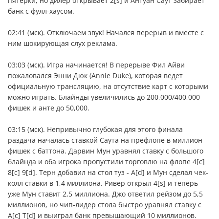
пятерки, но дилер открывает 2[s] и Антуан Саут забирает
банк с фулл-хаусом.
02:41 (мск). Отключаем звук! Начался перерыв и вместе с
ним шокирующая слух реклама.
03:03 (мск). Игра начинается! В перерыве Фил Айви
пожаловался Энни Дюк (Annie Duke), которая ведет
официальную трансляцию, на отсутствие карт с которыми
можно играть. Блайнды увеличились до 200,000/400,000
фишек и анте до 50,000.
03:15 (мск). Непривычно глубокая для этого финала
раздача началась ставкой Саута на префлопе в миллион
фишек с баттона. Дарвин Мун уравнял ставку с большого
блайнда и оба игрока пропустили торговлю на флопе 4[c]
8[c] 9[d]. Терн добавил на стол туз - A[d] и Мун сделал чек-
колл ставки в 1,4 миллиона. Ривер открыл 4[s] и теперь
уже Мун ставит 2,5 миллиона. Джо ответил рейзом до 5,5
миллионов, но чип-лидер стола быстро уравнял ставку с
A[c] T[d] и выиграл банк превышающий 10 миллионов.