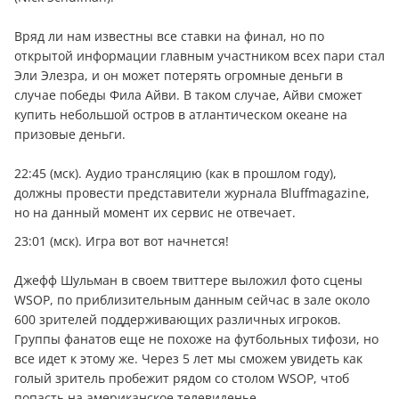
Вряд ли нам известны все ставки на финал, но по
открытой информации главным участником всех пари стал
Эли Элезра, и он может потерять огромные дeньги в
случае победы Фила Айви. В таком случае, Айви сможет
купить небольшой остров в атлантическом океане на
призовые дeньги.
22:45 (мск). Аудио трансляцию (как в прошлом году),
должны провести представители журнала Bluffmagazine,
но на данный момент их сервис не отвечает.
23:01 (мск). Игра вот вот начнется!
Джефф Шульман в своем твиттере выложил фото сцены
WSOP, по приблизительным данным сейчас в зале около
600 зрителей поддерживающих различных игроков.
Группы фанатов еще не похоже на футбольных тифози, но
все идет к этому же. Через 5 лет мы сможем увидеть как
голый зритель пробежит рядом со столом WSOP, чтоб
попасть на американское телевиденье.