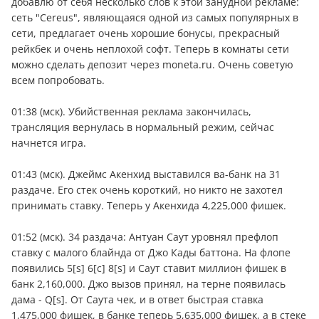
добавлю от себя несколько слов к этой занудной рекламе:
сеть "Cereus", являющаяся одной из самых популярных в
сети, предлагает очень хорошие бонусы, прекрасный
рейкбек и очень неплохой софт. Теперь в комнаты сети
можно сделать депозит через moneta.ru. Очень советую
всем попробовать.
01:38 (мск). Убийственная реклама закончилась,
трансляция вернулась в нормальный режим, сейчас
начнется игра.
01:43 (мск). Джеймс Акенхид выставился ва-банк на 31
раздаче. Его стек очень короткий, но никто не захотел
принимать ставку. Теперь у Акенхида 4,225,000 фишек.
01:52 (мск). 34 раздача: Антуан Саут уровнял префлоп
ставку с малого блайнда от Джо Кады баттона. На флопе
появились 5[s] 6[c] 8[s] и Саут ставит миллион фишек в
банк 2,160,000. Джо вызов принял, на терне появилась
дама - Q[s]. От Саута чек, и в ответ быстрая ставка
1,475,000 фишек, в банке теперь 5,635,000 фишек, а в стеке