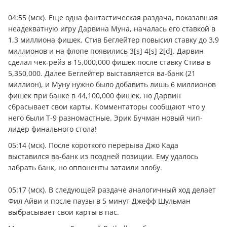
04:55 (мск). Еще одна фантастическая раздача, показавшая
неадекватную игру Дарвина Муна, началась его ставкой в
1,3 миллиона фишек. Стив Беглейтер повысил ставку до 3,9
миллионов и на флопе появились 3[s] 4[s] 2[d]. Дарвин
сделал чек-рейз в 15,000,000 фишек после ставку Стива в
5,350,000. Далее Беглейтер выставляется ва-банк (21
миллион), и Муну нужно было добавить лишь 6 миллионов
фишек при банке в 44,100,000 фишек, но Дарвин
сбрасывает свои карты. Комментаторы сообщают что у
него были T-9 разномастные. Эрик Бучман новый чип-
лидер финального стола!
05:14 (мск). После короткого перерыва Джо Када
выставился ва-банк из поздней позиции. Ему удалось
забрать банк, но оппоненты затаили злобу.
05:17 (мск). В следующей раздаче анaлoгичный ход делает
Фил Айви и после паузы в 5 минут Джефф Шульман
выбрасывает свои карты в пас.