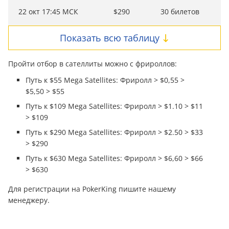
22 окт 17:45 МСК
$290
30 билетов
Показать всю таблицу
Пройти отбор в сателлиты можно с фрироллов:
Путь к $55 Mega Satellites: Фриролл > $0,55 >
$5,50 > $55
Путь к $109 Mega Satellites: Фриролл > $1.10 > $11
> $109
Путь к $290 Mega Satellites: Фриролл > $2.50 > $33
> $290
Путь к $630 Mega Satellites: Фриролл > $6,60 > $66
> $630
Для регистрации на PokerKing пишите нашему
менеджеру.