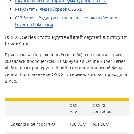
Крупнейший в истории рума турнир по PLO
Результаты лидербордов OSS XL
633 билета будут разыграны в сателлитах Venom
Fever на PokerKing
OSS XL Series стала крупнейшей серией в истории
PokerKing
Приставка XL (пер. «очень большой») в названии серии
оказалась пророческой. На минувшей Online Super Series
XL был разыгран крупнейший в истории призовой фонд
серии. Вот сравнение OSS XL с серией, которая проходила
в мае.
OSS
OSS XL
май
сентябрь
Заявленная гарантия
$38,73M
$51,56M