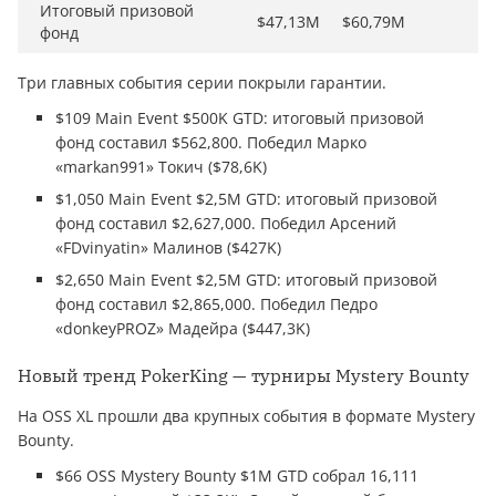
Итоговый призовой
$47,13M
$60,79M
фонд
Три главных события серии покрыли гарантии.
$109 Main Event $500K GTD: итоговый призовой
фонд составил $562,800. Победил Марко
«markan991» Токич ($78,6K)
$1,050 Main Event $2,5M GTD: итоговый призовой
фонд составил $2,627,000. Победил Арсений
«FDvinyatin» Малинов ($427K)
$2,650 Main Event $2,5M GTD: итоговый призовой
фонд составил $2,865,000. Победил Педро
«donkeyPROZ» Мадейра ($447,3K)
Новый тренд PokerKing — турниры Mystery Bounty
На OSS XL прошли два крупных события в формате Mystery
Bounty.
$66 OSS Mystery Bounty $1M GTD собрал 16,111