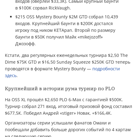
входов (оверлей $33,3K). Самый крупный баунти
в $100K сорвал RickVaugh.
$215 OSS Mystery Bounty $2M GTD собрал 10,439
входов. Крупнейший баунти в $200K достался
игроку под ником KETApan. Второй по размеру
баунти в $50K получил Майк «mikejozoff»
Джозофф.
Кстати, два регулярных еженедельных турнира $2,50 The
Dime $75K GTD и $16,50 Sunday Squeeze $250K GTD теперь
проводятся в формате Mystery Bounty —
подробности
здесь
.
Крупнейший в истории рума турнир по PLO
На OSS XL прошёл $2,650 PLO 6-Max с гарантией $500K.
Турнир собрал 271 вход, итоговый призовой фонд составил
$677,5К. Победил Андрей «stiger» Новак, +$166,4K.
Организаторы серии услышали фанатов Омахи и
пообещали добавить больше дорогих событий по 4 картам
на следующую серию.