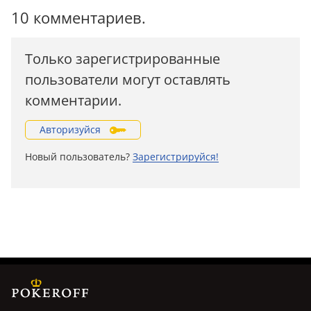
10 комментариев.
Только зарегистрированные
пользователи могут оставлять
комментарии.
Авторизуйся
Новый пользователь?
Зарегистрируйся!