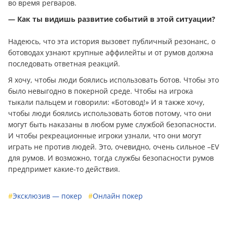
во время регваров.
— Как ты видишь развитие событий в этой ситуации?
Надеюсь, что эта история вызовет публичный резонанс, о
ботоводах узнают крупные аффилейты и от румов должна
последовать ответная реакций.
Я хочу, чтобы люди боялись использовать ботов. Чтобы это
было невыгодно в покерной среде. Чтобы на игрока
тыкали пальцем и говорили: «Ботовод!» И я также хочу,
чтобы люди боялись использовать ботов потому, что они
могут быть наказаны в любом руме службой безопасности.
И чтобы рекреационные игроки узнали, что они могут
играть не против людей. Это, очевидно, очень сильное –EV
для румов. И возможно, тогда службы безопасности румов
предпримет какие-то действия.
#
Эксклюзив — покер
#
Онлайн покер