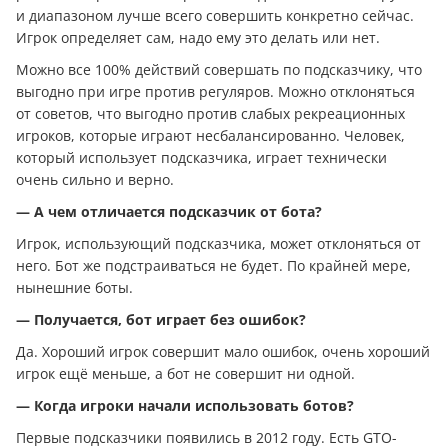
и диапазоном лучше всего совершить конкретно сейчас.
Игрок определяет сам, надо ему это делать или нет.
Можно все 100% действий совершать по подсказчику, что
выгодно при игре против регуляров. Можно отклоняться
от советов, что выгодно против слабых рекреационных
игроков, которые играют несбалансированно. Человек,
который использует подсказчика, играет технически
очень сильно и верно.
— А чем отличается подсказчик от бота?
Игрок, использующий подсказчика, может отклоняться от
него. Бот же подстраиваться не будет. По крайней мере,
нынешние боты.
— Получается, бот играет без ошибок?
Да. Хороший игрок совершит мало ошибок, очень хороший
игрок ещё меньше, а бот не совершит ни одной.
— Когда игроки начали использовать ботов?
Первые подсказчики появились в 2012 году. Есть GTO-