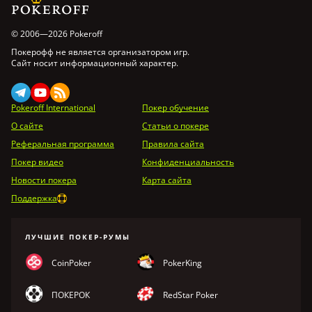
© 2006—2026 Pokeroff
Покерофф не является организатором игр.
Сайт носит информационный характер.
Pokeroff International
Покер обучение
О сайте
Статьи о покере
Реферальная программа
Правила сайта
Покер видео
Конфиденциальность
Новости покера
Карта сайта
Поддержка
ЛУЧШИЕ ПОКЕР-РУМЫ
CoinPoker
PokerKing
ПОКЕРОК
RedStar Poker