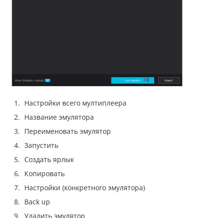
Настройки всего мултиплеера
Название эмулятора
Переименовать эмулятор
Запустить
Создать ярлык
Копировать
Настройки (конкретного эмулятора)
Back up
Удалить эмулятор