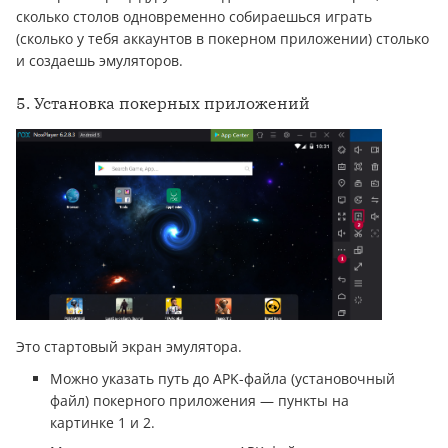
сколько столов одновременно собираешься играть
(сколько у тебя аккаунтов в покерном приложении) столько
и создаешь эмуляторов.
5. Установка покерных приложений
Это стартовый экран эмулятора.
Можно указать путь до APK-файла (установочный
файл) покерного приложения — пункты на
картинке 1 и 2.