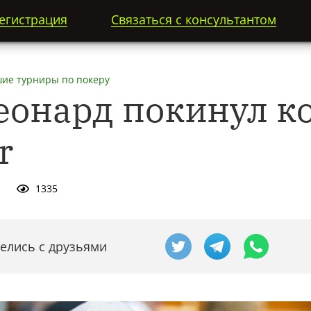
егистрация
Связаться с консультантом
ие турниры по покеру
еонард покинул к
r
1335
елись с друзьями