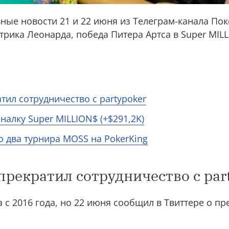
вные новости 21 и 22 июня из Телеграм-канала П
рика Леонарда, победа Питера Артса в Super MILL
тил сотрудничество с partypoker
налку Super MILLION$ (+$291,2K)
о два турнира MOSS на PokerKing
прекратил сотрудничество с par
 с 2016 года, но 22 июня сообщил в Твиттере о п