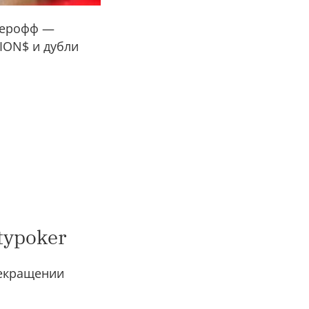
окерофф —
ION$ и дубли
typoker
рекращении