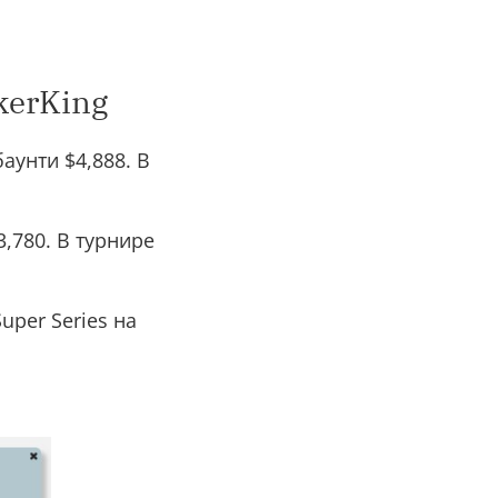
kerKing
аунти $4,888. В
,780. В турнире
uper Series на