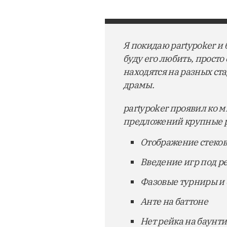
Я покидаю partypoker и 
буду его любить, просто
находятся на разных ст
драмы.
partypoker проявил ко 
предложений крупные р
Отображение стеков
Введение игр под 
Фазовые турниры и
Анте на баттоне
Нет рейка на баунти