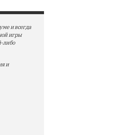
уме и всегда
мной игры
й-либо
ия и