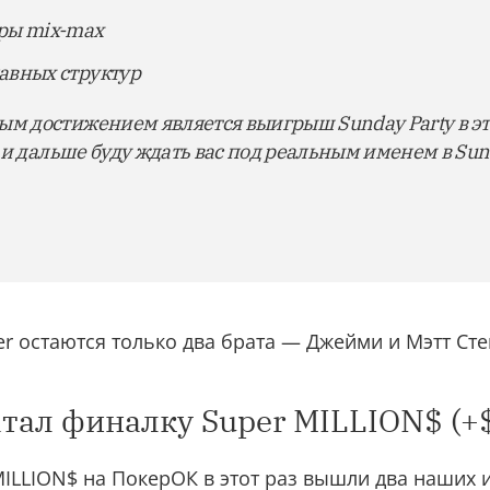
ры mix-max
авных структур
 достижением является выигрыш Sunday Party в это
 и дальше буду ждать вас под реальным именем в Su
er остаются только два брата — Джейми и Мэтт Ст
атал финалку Super MILLION$ (+
ILLION$ на ПокерОК в этот раз вышли два наших 