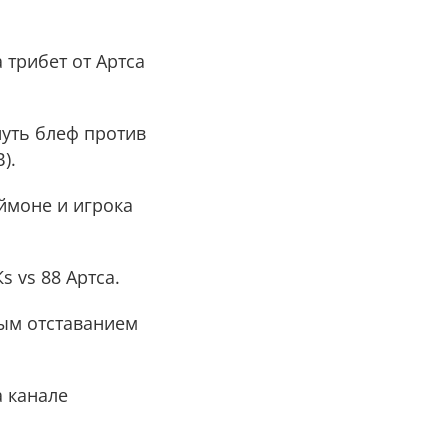
 трибет от Артса
нуть блеф против
).
ймоне и игрока
s vs 88 Артса.
тным отставанием
 канале