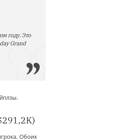
м году. Это
nday Grand
ейплзы.
$291,2K)
игрока. Обоих