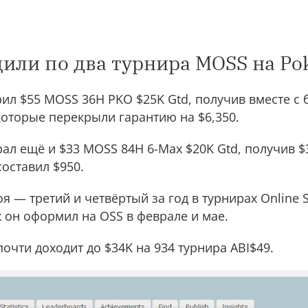
щили по два турнира MOSS на Po
ил $55 MOSS 36H PKO $25K Gtd, получив вместе с б
которые перекрыли гарантию на $6,350.
ал ещё и $33 MOSS 84H 6-Max $20K Gtd, получив $3
составил $950.
я — третий и четвёртый за год в турнирах Online S
 он оформил на OSS в феврале и мае.
очти доходит до $34K на 934 турнира ABI$49.