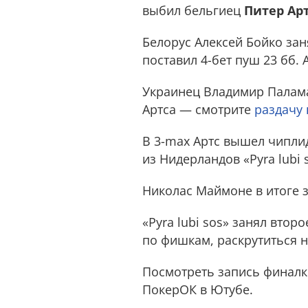
выбил бельгиец
Питер Ар
Белорус Алексей Бойко заня
поставил 4-бет пуш 23 бб. 
Украинец Владимир Паламар
Артса — смотрите
раздачу
В 3-max Артс вышел чипли
из Нидерландов «Pyra lubi
Николас Маймоне в итоге за
«Pyra lubi sos» занял втор
по фишкам, раскрутиться н
Посмотреть запись финалк
ПокерОК в Ютубе.