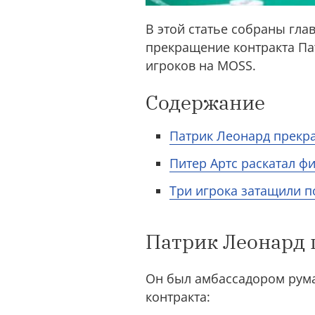
В этой статье собраны гла
прекращение контракта Пат
игроков на MOSS.
Содержание
Патрик Леонард прекра
Питер Артс раскатал фи
Три игрока затащили п
Патрик Леонард 
Он был амбассадором рума
контракта: