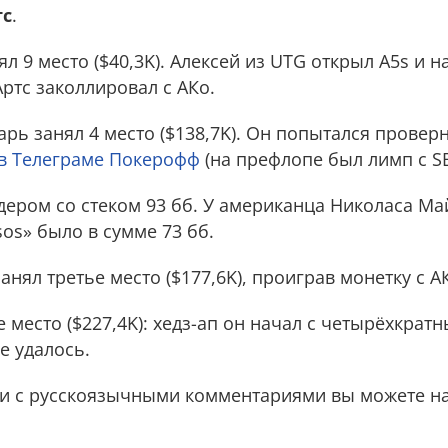
тс
.
л 9 место ($40,3K). Алексей из UTG открыл A5s и на
Артс заколлировал с АКо.
ь занял 4 место ($138,7K). Он попытался провер
 в Телеграме Покерофф
(на префлопе был лимп с SB
дером со стеком 93 бб. У американца Николаса Ма
 sos» было в сумме 73 бб.
нял третье место ($177,6K), проиграв монетку с АК
ое место ($227,4K): хедз-ап он начал с четырёхкра
е удалось.
и с русскоязычными комментариями вы можете на