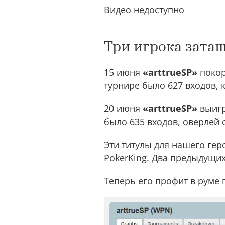
Видео недоступно
Три игрока зата
15 июня
«arttrueSP»
покор
турнире было 627 входов, 
20 июня
«arttrueSP»
выигр
было 635 входов, оверлей 
Эти титулы для нашего геро
PokerKing. Два предыдущих
Теперь его профит в руме п