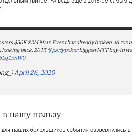
 отдельным твитом. «А ведь ещё в 2015-ом самым 
:
sters $50K $2M Main Event has already broken 46 runne
ry, looking back, 2015
@partypoker
biggest MTT buy-in w
/o5Lq1rctWU
ong_)
April 26, 2020
е в нашу пользу
 для наших болельщиков события развернулись в