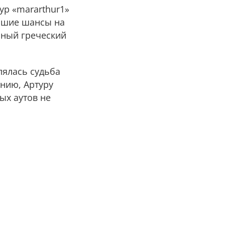
ур «mararthur1»
рошие шансы на
рный греческий
лялась судьба
ению, Артуру
ых аутов не