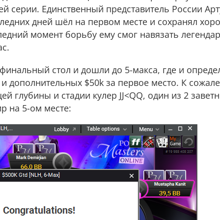
й серии. Единственный представитель России Арт
ледних дней шёл на первом месте и сохранял хо
следний момент борьбу ему смог навязать легенда
с.
инальный стол и дошли до 5-макса, где и опреде
а и дополнительных $50k за первое место. К сожал
ей глубины и стадии кулер JJ<QQ, один из 2 заветн
р на 5-ом месте: