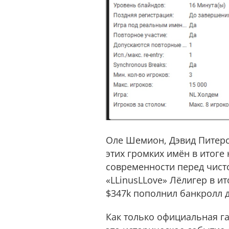
Оле Шемион, Дэвид Питерс
этих громких имён в итоге
современности перед чис
«LLinusLLove» Лёлигер в ит
$347k пополнил банкролл
Как только официальная г