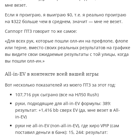
мне везет.
Если я проиграю, я выиграю $0, т.е. я реально проиграю
на $322 больше чем в среднем, значит — мне не везет.
Саппорт ПТ3 говорит то же самое:
«Для всех рук, которые пошли олл-ин на префлопе, флопе
или терне, вместо своих реальных результатов на графике
вы видите свои ожидаемые результаты с той улицы, когда
вы пошли олл-ин.»
All-in-EV в контексте всей вашей игры
Вот несколько показателей из моего ПТ3 за этот год:
107,716 рук сыграно (все на НЛ50 Rush)
руки, подходящие для all-in-EV формулы: 389:
результат: +1,416 bb сверх EV (да, мне везет в All-
in-EV)
руки не all-in-EV (non-all-in-EV), где хиро VPIP (сам
поставил дeньги в банк): 15, 244: результат: