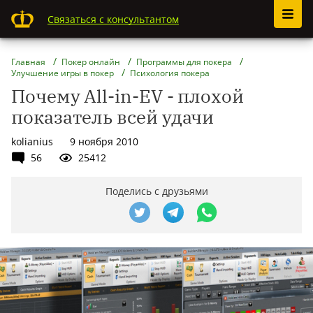
Связаться с консультантом
Главная
Покер онлайн
Программы для покера
Улучшение игры в покер
Психология покера
Почему All-in-EV - плохой
показатель всей удачи
kolianius
9 ноября 2010
56
25412
Поделись с друзьями