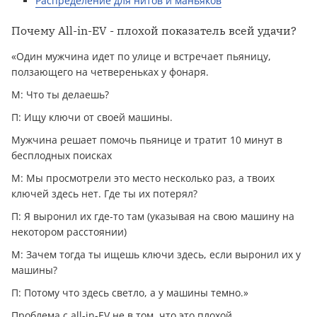
Распределение для нитов и маньяков
Почему All-in-EV - плохой показатель всей удачи?
«Один мужчина идет по улице и встречает пьяницу,
ползающего на четвереньках у фонаря.
М: Что ты делаешь?
П: Ищу ключи от своей машины.
Мужчина решает помочь пьянице и тратит 10 минут в
бесплодных поисках
М: Мы просмотрели это место несколько раз, а твоих
ключей здесь нет. Где ты их потерял?
П: Я выронил их где-то там (указывая на свою машину на
некотором расстоянии)
М: Зачем тогда ты ищешь ключи здесь, если выронил их у
машины?
П: Потому что здесь светло, а у машины темно.»
Проблема с all-in-EV не в том, что это плохой