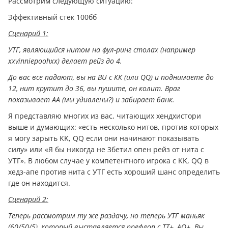
Рассмотрим следующую ситуацию:
Эффективный стек 100бб
Сценарий 1:
УТГ, являющийся нитом на фул-ринг столах (например
xxvinniepoohxx) делает рейз до 4.
До вас все падают, вы на BU с КК (или QQ) и поднимаете до
12, нит крутит до 36, вы пушите, он колит. Враг
показывает АА (мы удивлены?) и забирает банк.
Я представляю многих из вас, читающих хендхистори
выше и думающих: «есть несколько нитов, против которых
я могу зарыть KK, QQ если они начинают показывать
силу» или «Я бы никогда не 3бетил опен рейз от нита с
УТГ». В любом случае у компетентного игрока с KK, QQ в
хедз-апе против нита с УТГ есть хороший шанс определить
где он находится.
Сценарий 2:
Теперь рассмотрим ту же раздачу, но теперь УТГ маньяк
(60/50/5), который выставляется префлоп с ТТ+, AQ+. Вы