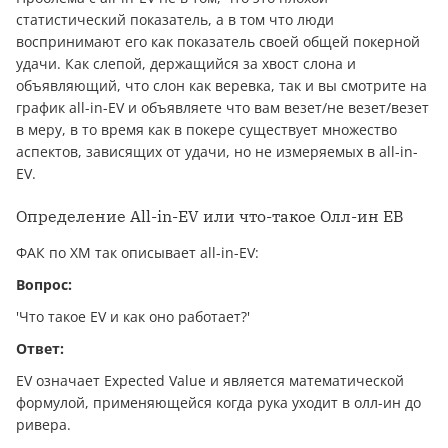
статистический показатель, а в том что люди
воспринимают его как показатель своей общей покерной
удачи. Как слепой, держащийся за хвост слона и
объявляющий, что слон как веревка, так и вы смотрите на
график all-in-EV и объявляете что вам везет/не везет/везет
в меру, в то время как в покере существует множество
аспектов, зависящих от удачи, но не измеряемых в all-in-
EV.
Определение All-in-EV или что-такое Олл-ин ЕВ
ФАК по ХМ так описывает all-in-EV:
Вопрос:
'Что такое EV и как оно работает?'
Ответ:
EV означает Expected Value и является математической
формулой, применяющейся когда рука уходит в олл-ин до
ривера.