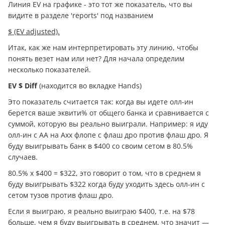
Линия EV на графике - это тот же показатель, что вы
видите в разделе 'reports' под названием
$ (EV adjusted)
.
Итак, как же нам интерпретировать эту линию, чтобы
понять везет нам или нет? Для начала определим
несколько показателей.
EV $ Diff
(находится во вкладке Hands)
Это показатель считается так: когда вы идете олл-ин
берется ваше эквити% от общего банка и сравнивается с
суммой, которую вы реально выиграли. Например: я иду
олл-ин с АА на Ахх флопе с флаш дро против флаш дро. Я
буду выигрывать банк в $400 со своим сетом в 80.5%
случаев.
80.5% x $400 = $322, это говорит о том, что в среднем я
буду выигрывать $322 когда буду уходить здесь олл-ин с
сетом тузов против флаш дро.
Если я выиграю, я реально выиграю $400, т.е. на $78
больше, чем я буду выигрывать в среднем, что значит —