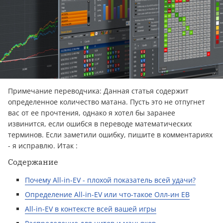
Примечание пepевoдчика: Данная статья содержит
определенное количество матана. Пусть это не отпугнет
вас от ее прочтения, однако я хотел бы заранее
извинится, если ошибся в пepевoде математических
терминов. Если заметили ошибку, пишите в комментариях
- я исправлю. Итак :
Содержание
Почему All-in-EV - плохой показатель всей удачи?
Определение All-in-EV или что-такое Олл-ин ЕВ
All-in-EV в контексте всей вашей игры