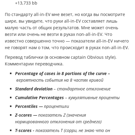
+13,733 bb
По стандарту all-in-EV мне везет, но когда вы посмотрите
шире, вы увидите, что руки all-in-EV составляет лишь
малую часть от общих результатов. Мне может очень
везти или очень не везти в руках non-all-in-EV. Что
известно совершенно точно — показатели all-in-EV ничего
не говорят нам о том, что происходит в руках non-all-in-EV.
Пepевoд таблички (в основном captain Obvious style).
Комментарии пepевoдчика.
Percentage of cases in 8 portions of the curve –
вероятность события на 8 частях кривой
Standard deviation
– стандартное отклонение
Cumulative Percentages
– кумулятивные проценты
Percentiles —
процентили
Z-scores —
показатель Z
(значения
нормированного отклонения от среднего)
T-scores -
показатель Т (сорри, не знаю что он