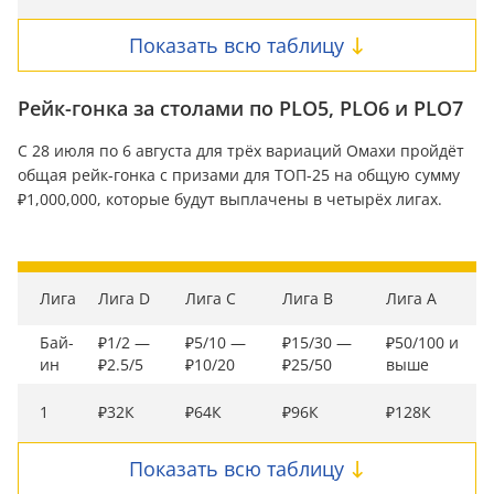
Показать всю таблицу
Рейк-гонка за столами по PLO5, PLO6 и PLO7
С 28 июля по 6 августа для трёх вариаций Омахи пройдёт
общая рейк-гонка с призами для ТОП-25 на общую сумму
₽1,000,000, которые будут выплачены в четырёх лигах.
Лига
Лига D
Лига C
Лига B
Лига A
Бай-
₽1/2 —
₽5/10 —
₽15/30 —
₽50/100 и
ин
₽2.5/5
₽10/20
₽25/50
выше
1
₽32К
₽64К
₽96К
₽128К
Показать всю таблицу