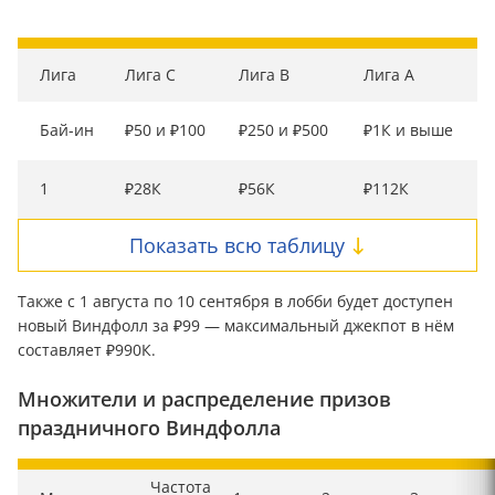
Лига
Лига C
Лига B
Лига A
Бай-ин
₽50 и ₽100
₽250 и ₽500
₽1К и выше
1
₽28К
₽56К
₽112К
Показать всю таблицу
Также с 1 августа по 10 сентября в лобби будет доступен
новый Виндфолл за ₽99 — максимальный джекпот в нём
составляет ₽990К.
Множители и распределение призов
праздничного Виндфолла
Частота