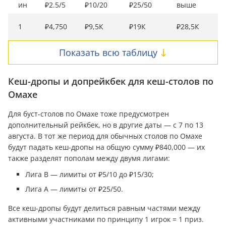
ин
₽2.5/5
₽10/20
₽25/50
выше
1
₽4,750
₽9,5К
₽19К
₽28,5К
Показать всю таблицу
Кеш-дропы и допрейкбек для кеш-столов по
Омахе
Для буст-столов по Омахе тоже предусмотрен
дополнительный рейкбек, но в другие даты — с 7 по 13
августа. В тот же период для обычных столов по Омахе
будут падать кеш-дропы на общую сумму ₽840,000 — их
также разделят пополам между двумя лигами:
Лига B — лимиты от ₽5/10 до ₽15/30;
Лига А — лимиты от ₽25/50.
Все кеш-дропы будут делиться равным частями между
активными участниками по принципу 1 игрок = 1 приз.