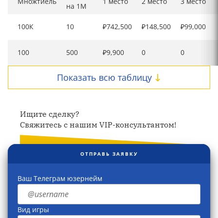
Множтиель
1 место
2 место
3 место
на 1М
100К
10
₽742,500
₽148,500
₽99,000
100
500
₽9,900
0
0
Показать всю таблицу
Ищите сделку?
Свяжитесь с нашим VIP-консультантом!
ОТПРАВЬ ЗАЯВКУ
Ваш Телеграм юзернейм
Вид игры