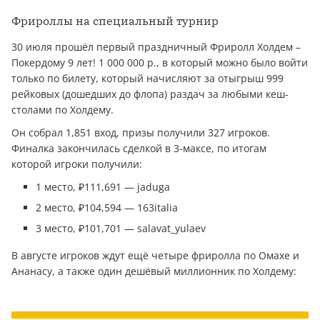
Фрироллы на специальный турнир
30 июля прошёл первый праздничный Фриролл Холдем –
Покердому 9 лет! 1 000 000 р., в который можно было войти
только по билету, который начисляют за отыгрыш 999
рейковых (дошедших до флопа) раздач за любыми кеш-
столами по Холдему.
Он собрал 1,851 вход, призы получили 327 игроков.
Финалка закончилась сделкой в 3-максе, по итогам
которой игроки получили:
1 место, ₽111,691 — jaduga
2 место, ₽104,594 — 163italia
3 место, ₽101,701 — salavat_yulaev
В августе игроков ждут ещё четыре фриролла по Омахе и
Ананасу, а также один дешёвый миллионник по Холдему: