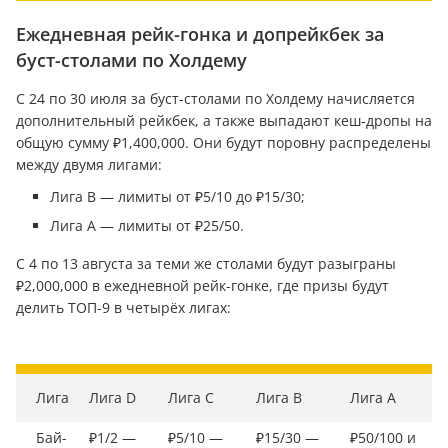
Ежедневная рейк-гонка и допрейкбек за
буст-столами по Холдему
С 24 по 30 июля за буст-столами по Холдему начисляется
дополнительный рейкбек, а также выпадают кеш-дропы на
общую сумму ₽1,400,000. Они будут поровну распределены
между двумя лигами:
Лига B — лимиты от ₽5/10 до ₽15/30;
Лига А — лимиты от ₽25/50.
С 4 по 13 августа за теми же столами будут разыграны
₽2,000,000 в ежедневной рейк-гонке, где призы будут
делить ТОП-9 в четырёх лигах:
Лига
Лига D
Лига С
Лига B
Лига A
Бай-
₽1/2 —
₽5/10 —
₽15/30 —
₽50/100 и