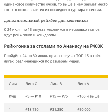
одинаковое количество очков, то выше в нём займёт место
тот, кто позже вылетел из последнего турнира в сессии.
Дополнительный рейкбек для кешевиков
С 24 июля по 13 августа кешевиков в несколько этапов
ждут рейк-гонки и кеш-дропы.
Рейк-гонка за столами по Ананасу на ₽400К
Пройдёт с 24 по 30 июля, призы получат ТОП-15 в трёх
лигах, различающихся по размерам кушей.
Лига
Лига C
Лига B
Лига A
Куш
₽3 — ₽10
₽15 — ₽75
₽100 и выше
1
₽18,750
₽31,250
₽50,000