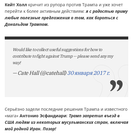
Кейт Холл
кричит из рупора против Трампа и уже хочет
перейти к более активным действиям:
я с радостью приму
любые полезные предложения о том, как бороться с
Дональдом Трампом.
Would like to collect useful suggestions for how to
contribute to fight against Trump -- please send any my
way!
— Cate Hall (@catehall)
30 января 2017 г.
Серьёзно задели последние решения Трампа и известного
«мага»
Антонио Эсфандиари
:
Трамп запретил въезд в
США людям из некоторых мусульманских стран, включая
мой родной Иран. Позор!